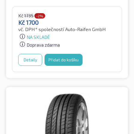
Kč
1735
-2%
Kč
1700
vč. DPH*
společností Auto-Raifen GmbH
NA SKLADĚ
Doprava zdarma
Detaily
Přidat do košíku