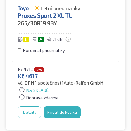
Toyo
Letní pneumatiky
Proxes Sport 2 XL TL
265/30R19
93Y
D
A
71 dB
Porovnat pneumatiky
Kč
4712
-2%
Kč
4617
vč. DPH*
společností Auto-Raifen GmbH
NA SKLADĚ
Doprava zdarma
Detaily
Přidat do košíku