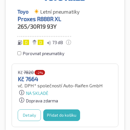
Toyo
Letní pneumatiky
Proxes R888R XL
265/30R19
93Y
D
D
73 dB
Porovnat pneumatiky
Kč
7820
-2%
Kč
7664
vč. DPH*
společností Auto-Raifen GmbH
NA SKLADĚ
Doprava zdarma
Detaily
Přidat do košíku