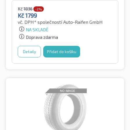
Kč
1836
-2%
Kč
1799
vč. DPH*
společností Auto-Raifen GmbH
NA SKLADĚ
Doprava zdarma
Detaily
Přidat do košíku