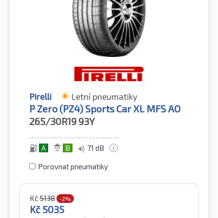
Pirelli
Letní pneumatiky
P Zero (PZ4) Sports Car XL MFS AO
265/30R19
93Y
A
B
71 dB
Porovnat pneumatiky
Kč
5138
-2%
Kč
5035