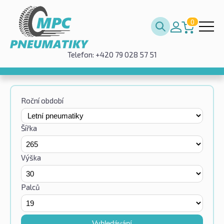
0
Telefon: +420 79 028 57 51
Roční období
Šířka
Výška
Palců
Vyhledávání