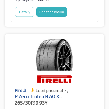
Detaily
Přidat do košíku
Pirelli
Letní pneumatiky
P Zero Trofeo R AO XL
265/30R19
93Y