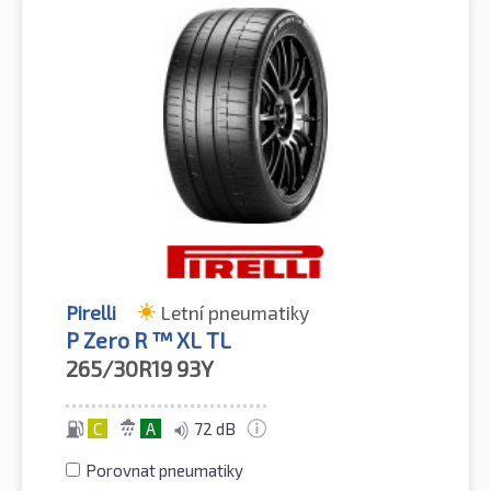
Pirelli
Letní pneumatiky
P Zero R ™ XL TL
265/30R19
93Y
C
A
72 dB
Porovnat pneumatiky