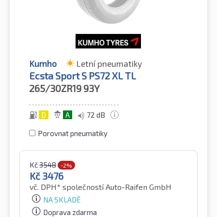
Kumho
Letní pneumatiky
Ecsta Sport S PS72 XL TL
265/30ZR19
93Y
D
A
72 dB
Porovnat pneumatiky
Kč
3548
-2%
Kč
3476
vč. DPH*
společností Auto-Raifen GmbH
NA SKLADĚ
Doprava zdarma