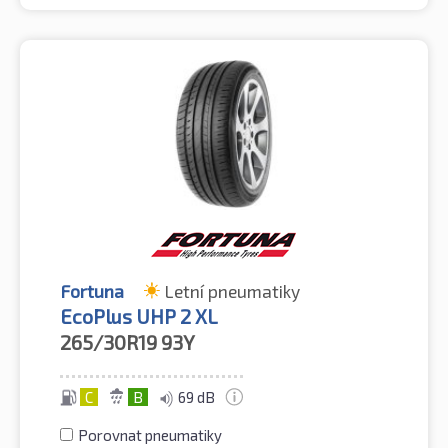
Fortuna
Letní pneumatiky
EcoPlus UHP 2 XL
265/30R19
93Y
C
B
69 dB
Porovnat pneumatiky