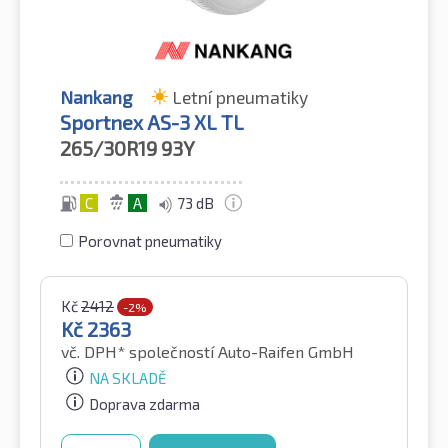
Nankang
Letní pneumatiky
Sportnex AS-3 XL TL
265/30R19
93Y
C
A
73 dB
Porovnat pneumatiky
Kč
2412
-2%
Kč
2363
vč. DPH*
společností Auto-Raifen GmbH
NA SKLADĚ
Doprava zdarma