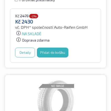
Kč
2479
-2%
Kč
2430
vč. DPH*
společností Auto-Raifen GmbH
NA SKLADĚ
Doprava zdarma
Detaily
Přidat do košíku