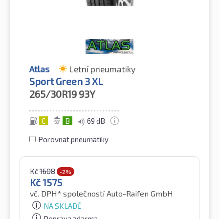
Atlas
Letní pneumatiky
Sport Green 3 XL
265/30R19
93Y
C
B
69 dB
Porovnat pneumatiky
Kč
1608
-2%
Kč
1575
vč. DPH*
společností Auto-Raifen GmbH
NA SKLADĚ
Doprava zdarma