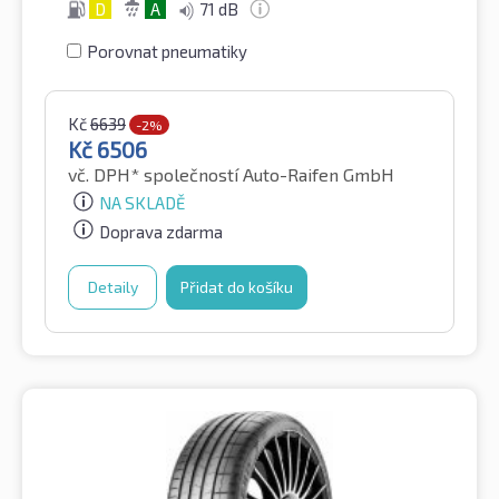
D
A
71 dB
Porovnat pneumatiky
Kč
6639
-2%
Kč
6506
vč. DPH*
společností Auto-Raifen GmbH
NA SKLADĚ
Doprava zdarma
Detaily
Přidat do košíku