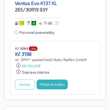
Ventus Evo K137 XL
265/30R19
93Y
C
A
71 dB
Porovnat pneumatiky
Kč
3263
-2%
Kč
3198
vč. DPH*
společností Auto-Raifen GmbH
NA SKLADĚ
Doprava zdarma
Detaily
Přidat do košíku