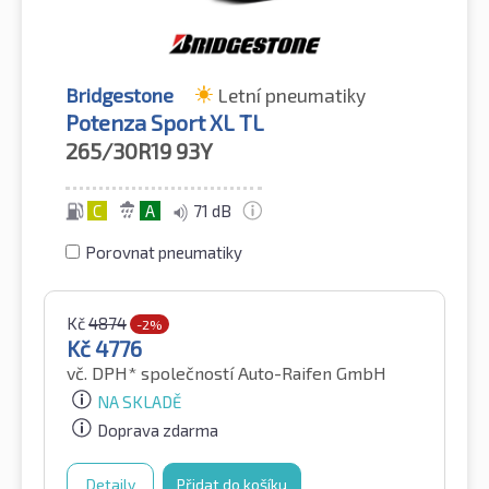
Bridgestone
Letní pneumatiky
Potenza Sport XL TL
265/30R19
93Y
C
A
71 dB
Porovnat pneumatiky
Kč
4874
-2%
Kč
4776
vč. DPH*
společností Auto-Raifen GmbH
NA SKLADĚ
Doprava zdarma
Detaily
Přidat do košíku