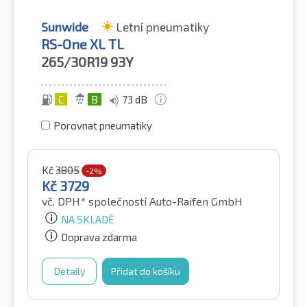
Sunwide
Letní pneumatiky
RS-One XL TL
265/30R19
93Y
C
B
73 dB
Porovnat pneumatiky
Kč
3805
-2%
Kč
3729
vč. DPH*
společností Auto-Raifen GmbH
NA SKLADĚ
Doprava zdarma
Detaily
Přidat do košíku