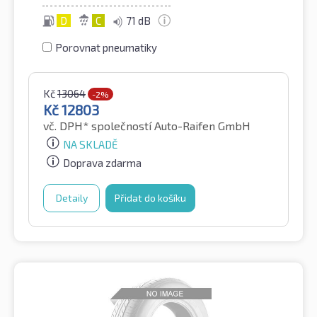
D
C
71 dB
Porovnat pneumatiky
Kč
13064
-2%
Kč
12803
vč. DPH*
společností Auto-Raifen GmbH
NA SKLADĚ
Doprava zdarma
Detaily
Přidat do košíku