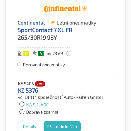
Continental
Letní pneumatiky
SportContact 7 XL FR
265/30R19
93Y
D
A
73 dB
Porovnat pneumatiky
Kč
5486
-2%
Kč
5376
vč. DPH*
společností Auto-Raifen GmbH
NA SKLADĚ
Doprava zdarma
Detaily
Přidat do košíku