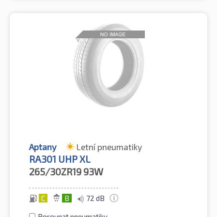
Aptany
Letní pneumatiky
RA301 UHP XL
265/30ZR19
93W
C
B
72 dB
Porovnat pneumatiky