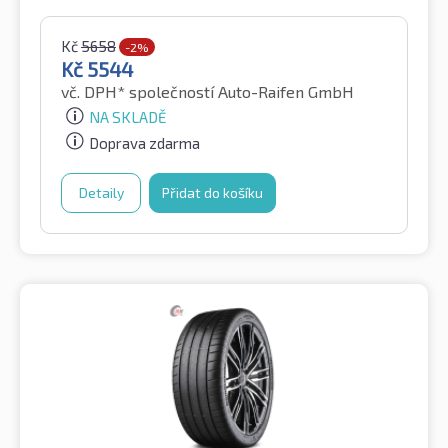
Kč
5658
-2%
Kč
5544
vč. DPH*
společností Auto-Raifen GmbH
NA SKLADĚ
Doprava zdarma
Detaily
Přidat do košíku