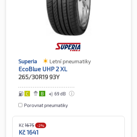
Superia
Letní pneumatiky
EcoBlue UHP 2 XL
265/30R19
93Y
C
B
69 dB
Porovnat pneumatiky
Kč
1675
-2%
Kč
1641