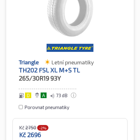
Triangle
Letní pneumatiky
TH202 FSL XL M+S TL
265/30R19
93Y
D
A
73 dB
Porovnat pneumatiky
Kč
2750
-2%
Kč
2696