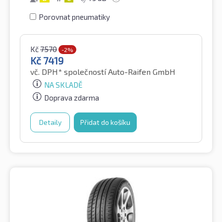
Porovnat pneumatiky
Kč
7570
-2%
Kč
7419
vč. DPH*
společností Auto-Raifen GmbH
NA SKLADĚ
Doprava zdarma
Detaily
Přidat do košíku