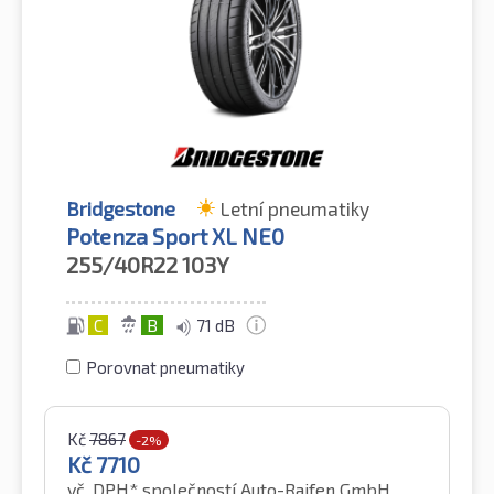
Bridgestone
Letní pneumatiky
Potenza Sport XL NE0
255/40R22
103Y
C
B
71 dB
Porovnat pneumatiky
Kč
7867
-2%
Kč
7710
vč. DPH*
společností Auto-Raifen GmbH