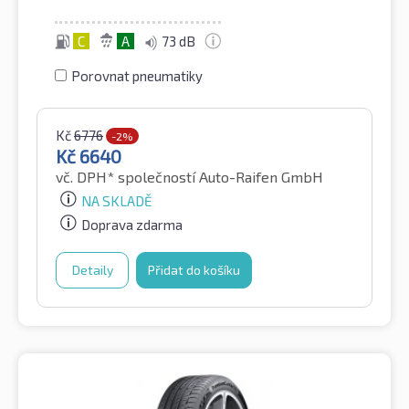
C
A
73 dB
Porovnat pneumatiky
Kč
6776
-2%
Kč
6640
vč. DPH*
společností Auto-Raifen GmbH
NA SKLADĚ
Doprava zdarma
Detaily
Přidat do košíku