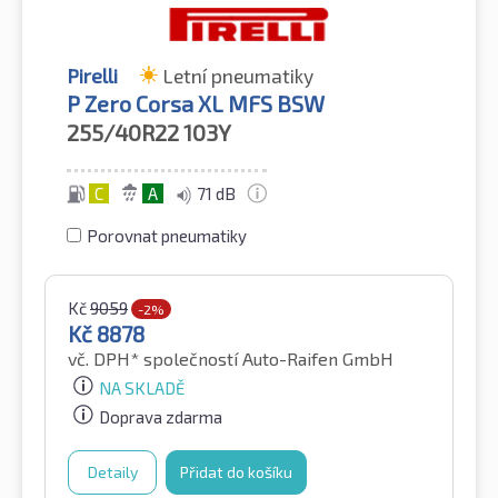
Pirelli
Letní pneumatiky
P Zero Corsa XL MFS BSW
255/40R22
103Y
C
A
71 dB
Porovnat pneumatiky
Kč
9059
-2%
Kč
8878
vč. DPH*
společností Auto-Raifen GmbH
NA SKLADĚ
Doprava zdarma
Detaily
Přidat do košíku