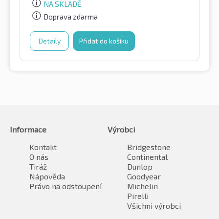
NA SKLADĚ
Doprava zdarma
Detaily
Přidat do košíku
Informace
Výrobci
Kontakt
Bridgestone
O nás
Continental
Tiráž
Dunlop
Nápověda
Goodyear
Právo na odstoupení
Michelin
Pirelli
Všichni výrobci