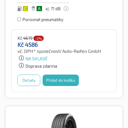
C
A
71 dB
Porovnat pneumatiky
Kč
4679
-2%
Kč
4586
vč. DPH*
společností Auto-Raifen GmbH
NA SKLADĚ
Doprava zdarma
Detaily
Přidat do košíku