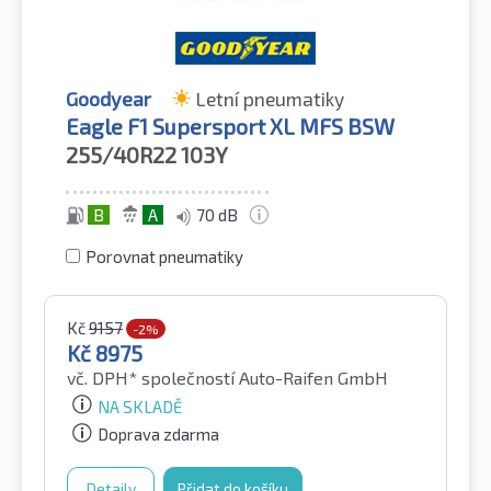
Goodyear
Letní pneumatiky
Eagle F1 Supersport XL MFS BSW
255/40R22
103Y
B
A
70 dB
Porovnat pneumatiky
Kč
9157
-2%
Kč
8975
vč. DPH*
společností Auto-Raifen GmbH
NA SKLADĚ
Doprava zdarma
Detaily
Přidat do košíku