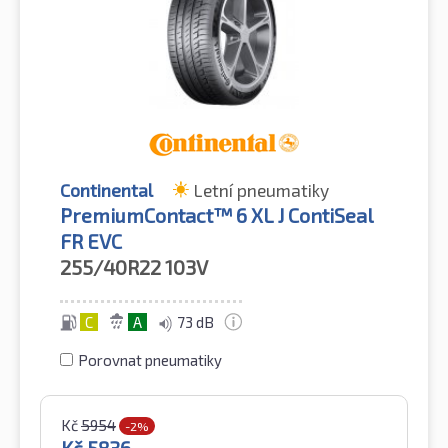
Continental
Letní pneumatiky
PremiumContact™ 6 XL J ContiSeal
FR EVC
255/40R22
103V
C
A
73 dB
Porovnat pneumatiky
Kč
5954
-2%