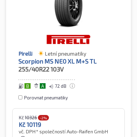
Pirelli
Letní pneumatiky
Scorpion MS NE0 XL M+S TL
255/40R22
103V
B
A
72 dB
Porovnat pneumatiky
Kč
10326
-2%
Kč
10119
vč. DPH*
společností Auto-Raifen GmbH