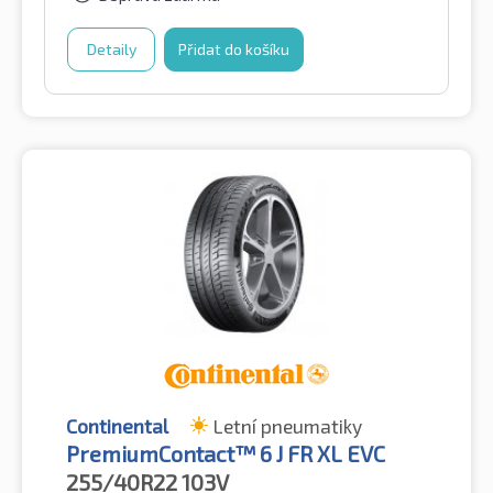
Detaily
Přidat do košíku
Continental
Letní pneumatiky
PremiumContact™ 6 J FR XL EVC
255/40R22
103V