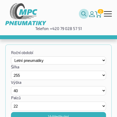
0
Telefon: +420 79 028 57 51
Roční období
Šířka
Výška
Palců
Vyhledávání