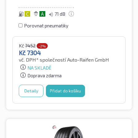
C
A
71 dB
Porovnat pneumatiky
Kč
7452
-2%
Kč
7304
vč. DPH*
společností Auto-Raifen GmbH
NA SKLADĚ
Doprava zdarma
Detaily
Přidat do košíku