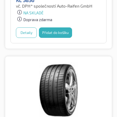
Kč
5836
vč. DPH*
společností Auto-Raifen GmbH
NA SKLADĚ
Doprava zdarma
Detaily
Přidat do košíku