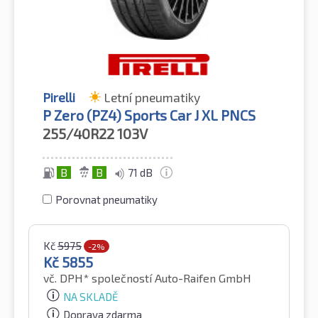
Pirelli
Letní pneumatiky
P Zero (PZ4) Sports Car J XL PNCS
255/40R22
103V
B
B
71 dB
Porovnat pneumatiky
Kč
5975
-2%
Kč
5855
vč. DPH*
společností Auto-Raifen GmbH
NA SKLADĚ
Doprava zdarma