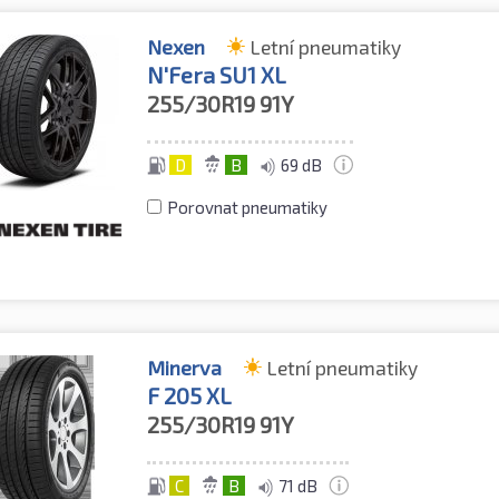
Nexen
Letní pneumatiky
N'Fera SU1 XL
255/30R19
91Y
D
B
69 dB
Porovnat pneumatiky
Minerva
Letní pneumatiky
F 205 XL
255/30R19
91Y
C
B
71 dB