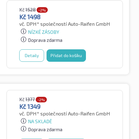
Kč
1528
-2%
Kč
1498
vč. DPH*
společností Auto-Raifen GmbH
NÍZKÉ ZÁSOBY
Doprava zdarma
Detaily
Přidat do košíku
Kč
1377
-2%
Kč
1349
vč. DPH*
společností Auto-Raifen GmbH
NA SKLADĚ
Doprava zdarma