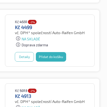
Kč
4591
-2%
Kč
4499
vč. DPH*
společností Auto-Raifen GmbH
NA SKLADĚ
Doprava zdarma
Detaily
Přidat do košíku
Kč
5013
-2%
Kč
4913
vč. DPH*
společností Auto-Raifen GmbH