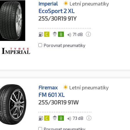
Imperial
Letní pneumatiky
EcoSport 2 XL
255/30R19
91Y
C
B
71 dB
Porovnat pneumatiky
Firemax
Letní pneumatiky
FM 601 XL
255/30R19
91W
C
B
73 dB
Porovnat pneumatiky