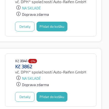
vč. DPH*
společností Auto-Raifen GmbH
NA SKLADĚ
Doprava zdarma
Detaily
Přidat do košíku
Kč
3941
-2%
Kč
3862
vč. DPH*
společností Auto-Raifen GmbH
NA SKLADĚ
Doprava zdarma
Detaily
Přidat do košíku