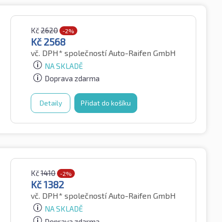
Kč
2620
-2%
Kč
2568
vč. DPH*
společností Auto-Raifen GmbH
NA SKLADĚ
Doprava zdarma
Detaily
Přidat do košíku
Kč
1410
-2%
Kč
1382
vč. DPH*
společností Auto-Raifen GmbH
NA SKLADĚ
Doprava zdarma