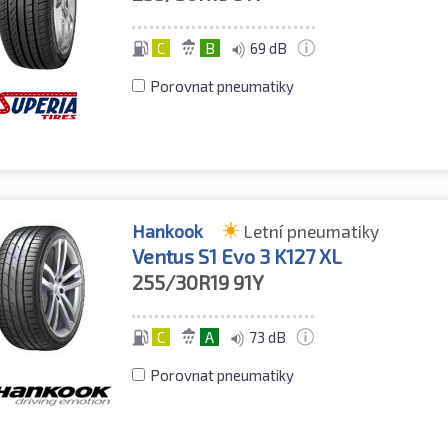
C
B
69 dB
Porovnat pneumatiky
Hankook
Letní pneumatiky
Ventus S1 Evo 3 K127 XL
255/30R19
91Y
C
A
73 dB
Porovnat pneumatiky