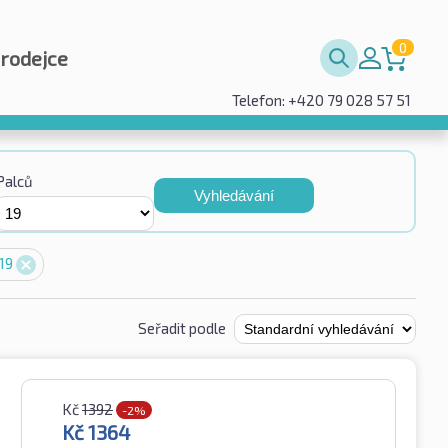
0
prodejce
Telefon: +420 79 028 57 51
Palců
Vyhledávání
 19
Seřadit podle
Kč
1392
-2%
Kč
1364