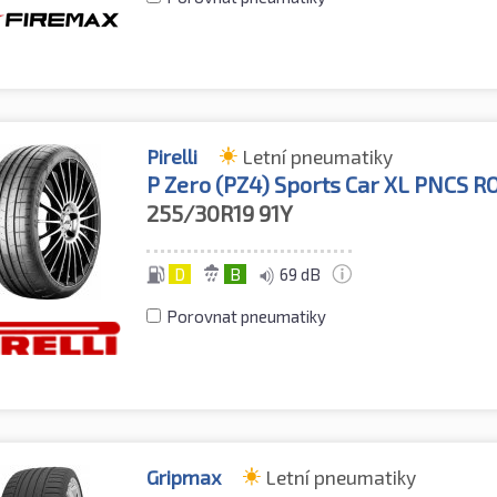
Pirelli
Letní pneumatiky
P Zero (PZ4) Sports Car XL PNCS R
255/30R19
91Y
D
B
69 dB
Porovnat pneumatiky
Gripmax
Letní pneumatiky