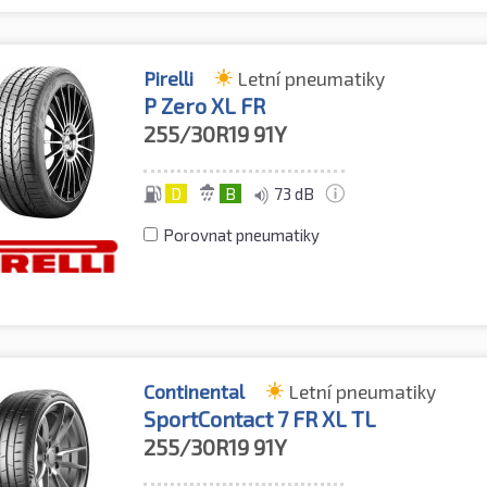
Pirelli
Letní pneumatiky
P Zero XL FR
255/30R19
91Y
D
B
73 dB
Porovnat pneumatiky
Continental
Letní pneumatiky
SportContact 7 FR XL TL
255/30R19
91Y