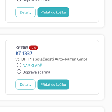
Detaily
Přidat do košíku
Kč
1365
-2%
Kč
1337
vč. DPH*
společností Auto-Raifen GmbH
NA SKLADĚ
Doprava zdarma
Detaily
Přidat do košíku