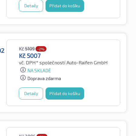
Detaily
Přidat do košíku
Kč
5109
O2
-2%
Kč
5007
vč. DPH*
společností Auto-Raifen GmbH
NA SKLADĚ
Doprava zdarma
Detaily
Přidat do košíku