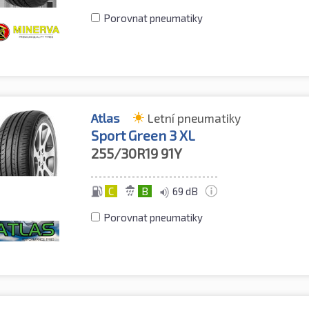
Porovnat pneumatiky
Atlas
Letní pneumatiky
Sport Green 3 XL
255/30R19
91Y
C
B
69 dB
Porovnat pneumatiky