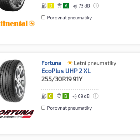
D
A
73 dB
Porovnat pneumatiky
Fortuna
Letní pneumatiky
EcoPlus UHP 2 XL
255/30R19
91Y
C
B
69 dB
Porovnat pneumatiky