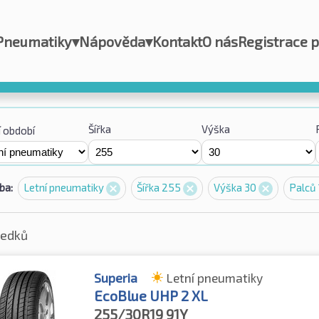
Pneumatiky
▾
Nápověda
▾
Kontakt
O nás
Registrace 
Šířka
Výška
 období
ba:
Letní pneumatiky
Šířka 255
Výška 30
Palců
ledků
Superia
Letní pneumatiky
EcoBlue UHP 2 XL
255/30R19
91Y