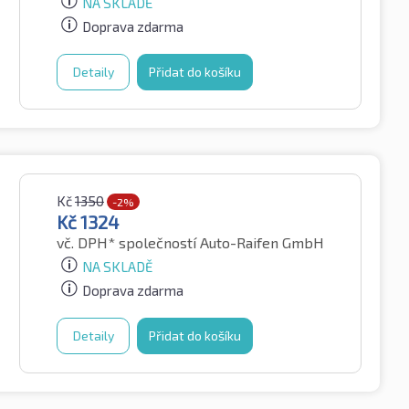
NA SKLADĚ
Doprava zdarma
Detaily
Přidat do košíku
Kč
1350
-2%
Kč
1324
vč. DPH*
společností Auto-Raifen GmbH
NA SKLADĚ
Doprava zdarma
Detaily
Přidat do košíku