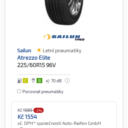
Sailun
Letní pneumatiky
Atrezzo Elite
225/60R15
96V
C
B
70 dB
Porovnat pneumatiky
Kč
1585
-2%
Kč
1554
vč. DPH*
společností Auto-Raifen GmbH