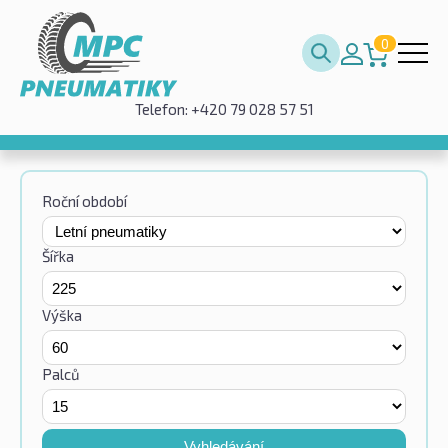
0
Telefon: +420 79 028 57 51
Roční období
Šířka
Výška
Palců
Vyhledávání