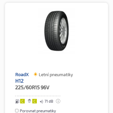
RoadX
Letní pneumatiky
H12
225/60R15
96V
C
C
71 dB
Porovnat pneumatiky