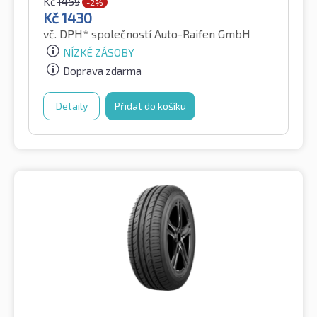
Kč
1459
-2%
Kč
1430
vč. DPH*
společností Auto-Raifen GmbH
NÍZKÉ ZÁSOBY
Doprava zdarma
Detaily
Přidat do košíku