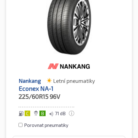
Nankang
Letní pneumatiky
Econex NA-1
225/60R15
96V
C
B
71 dB
Porovnat pneumatiky