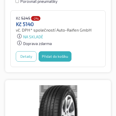
Porovnat pneumatiky
Kč
5245
-2%
Kč
5140
vč. DPH*
společností Auto-Raifen GmbH
NA SKLADĚ
Doprava zdarma
Detaily
Přidat do košíku