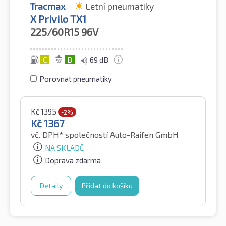
Tracmax
Letní pneumatiky
X Privilo TX1
225/60R15
96V
C
B
69 dB
Porovnat pneumatiky
Kč
1395
-2%
Kč
1367
vč. DPH*
společností Auto-Raifen GmbH
NA SKLADĚ
Doprava zdarma
Detaily
Přidat do košíku