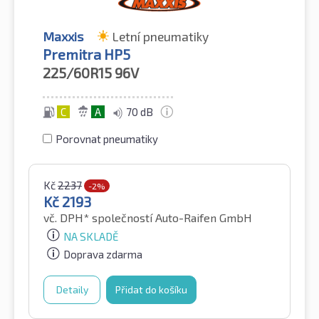
Maxxis
Letní pneumatiky
Premitra HP5
225/60R15
96V
C
A
70 dB
Porovnat pneumatiky
Kč
2237
-2%
Kč
2193
vč. DPH*
společností Auto-Raifen GmbH
NA SKLADĚ
Doprava zdarma
Detaily
Přidat do košíku