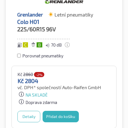
Grenlander
Letní pneumatiky
Colo H01
225/60R15
96V
C
B
70 dB
Porovnat pneumatiky
Kč
2860
-2%
Kč
2804
vč. DPH*
společností Auto-Raifen GmbH
NA SKLADĚ
Doprava zdarma
Detaily
Přidat do košíku