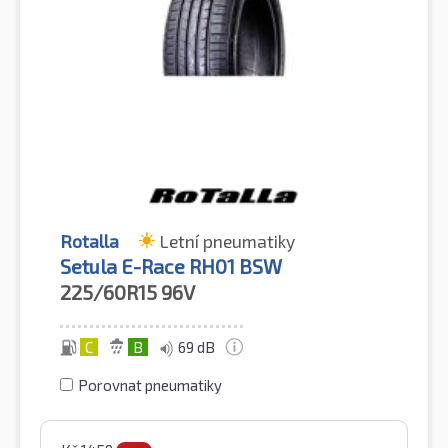
Rotalla
Letní pneumatiky
Setula E-Race RH01 BSW
225/60R15
96V
C
B
69 dB
Porovnat pneumatiky