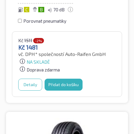
C
B
70 dB
Porovnat pneumatiky
Kč
1511
-2%
Kč
1481
vč. DPH*
společností Auto-Raifen GmbH
NA SKLADĚ
Doprava zdarma
Detaily
Přidat do košíku