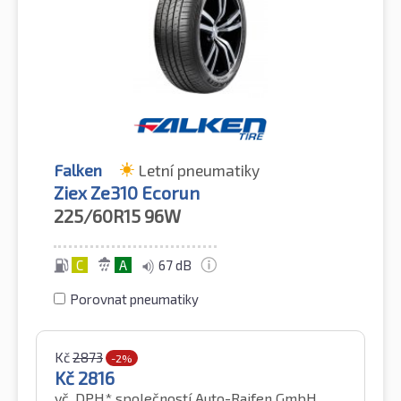
Falken
Letní pneumatiky
Ziex Ze310 Ecorun
225/60R15
96W
C
A
67 dB
Porovnat pneumatiky
Kč
2873
-2%
Kč
2816
vč. DPH*
společností Auto-Raifen GmbH