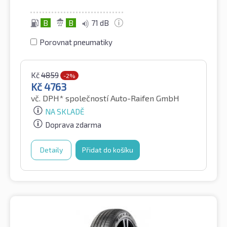
B
B
71 dB
Porovnat pneumatiky
Kč
4859
-2%
Kč
4763
vč. DPH*
společností Auto-Raifen GmbH
NA SKLADĚ
Doprava zdarma
Detaily
Přidat do košíku