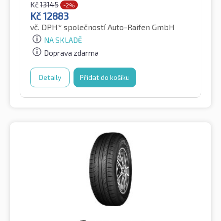
Kč
13145
-2%
Kč
12883
vč. DPH*
společností Auto-Raifen GmbH
NA SKLADĚ
Doprava zdarma
Detaily
Přidat do košíku