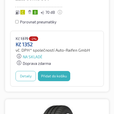
C
B
70 dB
Porovnat pneumatiky
Kč
1379
-2%
Kč
1352
vč. DPH*
společností Auto-Raifen GmbH
NA SKLADĚ
Doprava zdarma
Detaily
Přidat do košíku