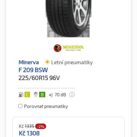
Minerva
Letní pneumatiky
F 209 BSW
225/60R15
96V
C
B
70 dB
Porovnat pneumatiky
Kč
1335
-2%
Kč
1308