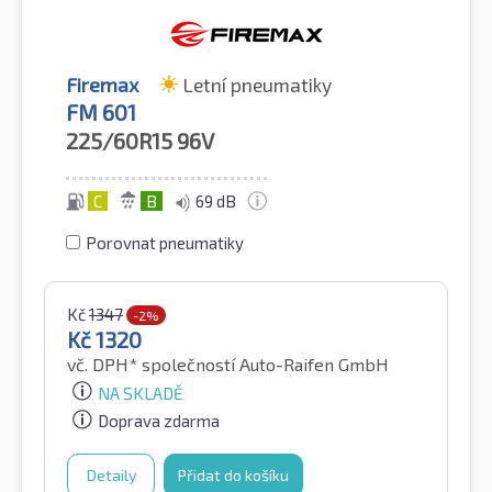
Firemax
Letní pneumatiky
FM 601
225/60R15
96V
C
B
69 dB
Porovnat pneumatiky
Kč
1347
-2%
Kč
1320
vč. DPH*
společností Auto-Raifen GmbH
NA SKLADĚ
Doprava zdarma
Detaily
Přidat do košíku