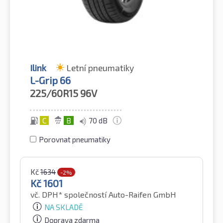
Ilink
Letní pneumatiky
L-Grip 66
225/60R15
96V
C
B
70 dB
Porovnat pneumatiky
Kč
1634
-2%
Kč
1601
vč. DPH*
společností Auto-Raifen GmbH
NA SKLADĚ
Doprava zdarma