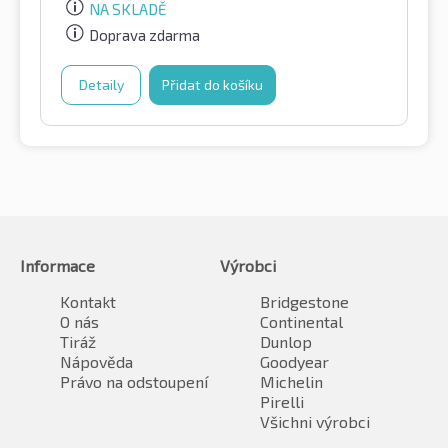
NA SKLADĚ
Doprava zdarma
Detaily
Přidat do košíku
Informace
Výrobci
Kontakt
Bridgestone
O nás
Continental
Tiráž
Dunlop
Nápověda
Goodyear
Právo na odstoupení
Michelin
Pirelli
Všichni výrobci