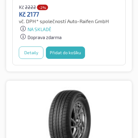
Kč
2222
-2%
Kč
2177
vč. DPH*
společností Auto-Raifen GmbH
NA SKLADĚ
Doprava zdarma
Detaily
Přidat do košíku