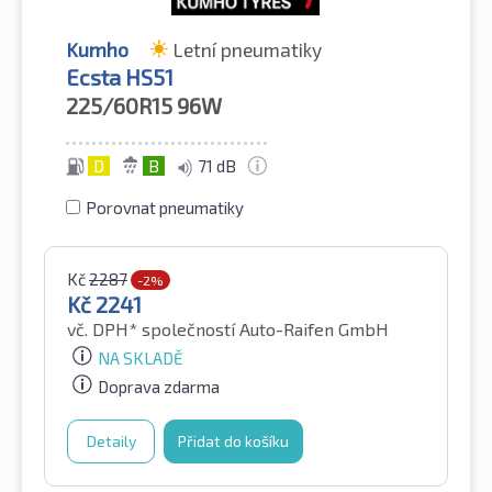
Kumho
Letní pneumatiky
Ecsta HS51
225/60R15
96W
D
B
71 dB
Porovnat pneumatiky
Kč
2287
-2%
Kč
2241
vč. DPH*
společností Auto-Raifen GmbH
NA SKLADĚ
Doprava zdarma
Detaily
Přidat do košíku