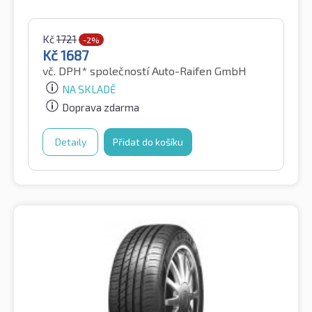
Kč
1721
-2%
Kč
1687
vč. DPH*
společností Auto-Raifen GmbH
NA SKLADĚ
Doprava zdarma
Detaily
Přidat do košíku