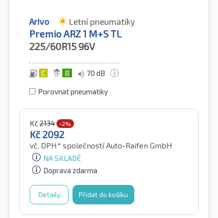
Arivo
Letní pneumatiky
Premio ARZ 1 M+S TL
225/60R15
96V
C
B
70 dB
Porovnat pneumatiky
Kč
2134
-2%
Kč
2092
vč. DPH*
společností Auto-Raifen GmbH
NA SKLADĚ
Doprava zdarma
Detaily
Přidat do košíku