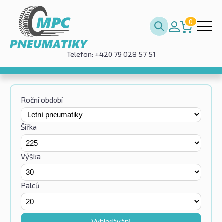
0
Telefon: +420 79 028 57 51
Roční období
Šířka
Výška
Palců
Vyhledávání