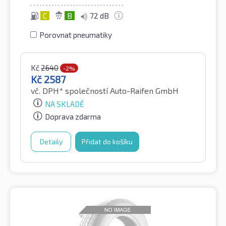
C
B
72 dB
Porovnat pneumatiky
Kč
2640
-2%
Kč
2587
vč. DPH*
společností Auto-Raifen GmbH
NA SKLADĚ
Doprava zdarma
Detaily
Přidat do košíku