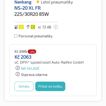
Nankang
Letní pneumatiky
NS-20 XL FR
225/30R20
85W
D
C
72 dB
Porovnat pneumatiky
Kč
2105
-2%
Kč
2063
vč. DPH*
společností Auto-Raifen GmbH
NA SKLADĚ
Doprava zdarma
Detaily
Přidat do košíku