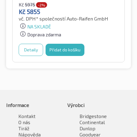
Kč
5975
-2%
Kč
5855
vč. DPH*
společností Auto-Raifen GmbH
NA SKLADĚ
Doprava zdarma
Detaily
Přidat do košíku
Informace
Výrobci
Kontakt
Bridgestone
O nás
Continental
Tiráž
Dunlop
Nápověda
Goodyear