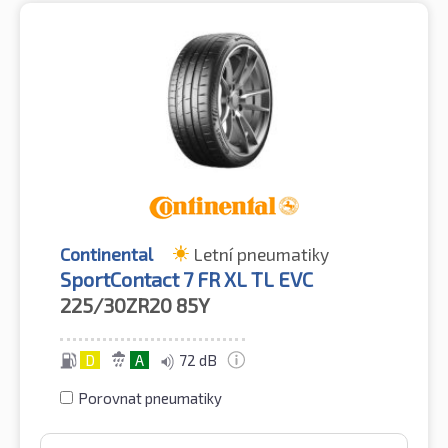
Continental
Letní pneumatiky
SportContact 7 FR XL TL EVC
225/30ZR20
85Y
D
A
72 dB
Porovnat pneumatiky