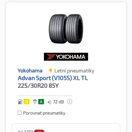
Yokohama
Letní pneumatiky
Advan Sport (V105S) XL TL
225/30R20
85Y
D
A
72 dB
Porovnat pneumatiky
Kč
3718