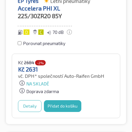
EP Tyres
Letní pneumatiky
Accelera PHI XL
225/30ZR20
85Y
D
C
70 dB
Porovnat pneumatiky
Kč
2684
-2%
Kč
2631
vč. DPH*
společností Auto-Raifen GmbH
NA SKLADĚ
Doprava zdarma
Detaily
Přidat do košíku