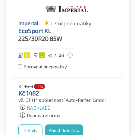
Imperial
Letní pneumatiky
EcoSport XL
225/30R20
85W
D
C
71 dB
Porovnat pneumatiky
Kč
1513
-2%
Kč
1482
vč. DPH*
společností Auto-Raifen GmbH
NA SKLADĚ
Doprava zdarma
Detaily
Přidat do košíku