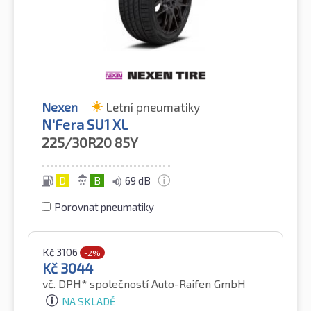
Nexen
Letní pneumatiky
N'Fera SU1 XL
225/30R20
85Y
D
B
69 dB
Porovnat pneumatiky
Kč
3106
-2%
Kč
3044
vč. DPH*
společností Auto-Raifen GmbH
NA SKLADĚ