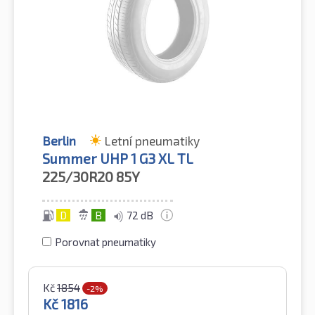
Berlin
Letní pneumatiky
Summer UHP 1 G3 XL TL
225/30R20
85Y
D
B
72 dB
Porovnat pneumatiky
Kč
1854
-2%
Kč
1816