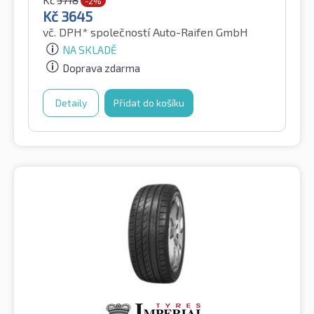
-2%
Kč
3645
vč. DPH*
společností Auto-Raifen GmbH
NA SKLADĚ
Doprava zdarma
Detaily
Přidat do košíku