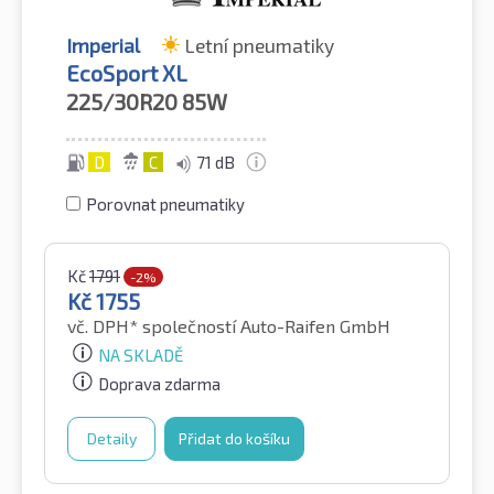
Imperial
Letní pneumatiky
EcoSport XL
225/30R20
85W
D
C
71 dB
Porovnat pneumatiky
Kč
1791
-2%
Kč
1755
vč. DPH*
společností Auto-Raifen GmbH
NA SKLADĚ
Doprava zdarma
Detaily
Přidat do košíku