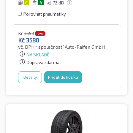
C
A
72 dB
Porovnat pneumatiky
Kč
3653
-2%
Kč
3580
vč. DPH*
společností Auto-Raifen GmbH
NA SKLADĚ
Doprava zdarma
Detaily
Přidat do košíku