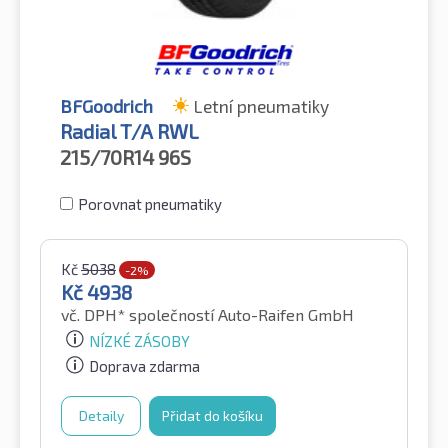
BFGoodrich
Letní pneumatiky
Radial T/A RWL
215/70R14
96S
Porovnat pneumatiky
Kč
5038
-2%
Kč
4938
vč. DPH*
společností Auto-Raifen GmbH
NÍZKÉ ZÁSOBY
Doprava zdarma
Detaily
Přidat do košíku