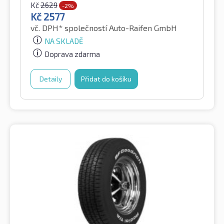
Kč
2629
-2%
Kč
2577
vč. DPH*
společností Auto-Raifen GmbH
NA SKLADĚ
Doprava zdarma
Detaily
Přidat do košíku