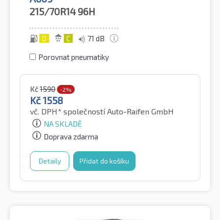
215/70R14
96H
D
C
71 dB
Porovnat pneumatiky
Kč
1590
-2%
Kč
1558
vč. DPH*
společností Auto-Raifen GmbH
NA SKLADĚ
Doprava zdarma
Detaily
Přidat do košíku