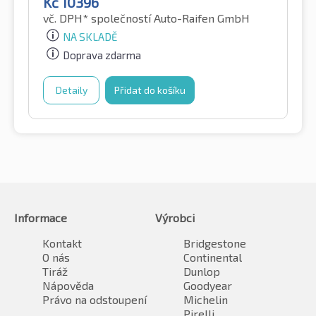
Kč
10396
vč. DPH*
společností Auto-Raifen GmbH
NA SKLADĚ
Doprava zdarma
Detaily
Přidat do košíku
Informace
Výrobci
Kontakt
Bridgestone
O nás
Continental
Tiráž
Dunlop
Nápověda
Goodyear
Právo na odstoupení
Michelin
Pirelli