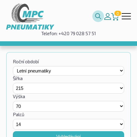
0
Telefon: +420 79 028 57 51
Roční období
Šířka
Výška
Palců
Vyhledávání