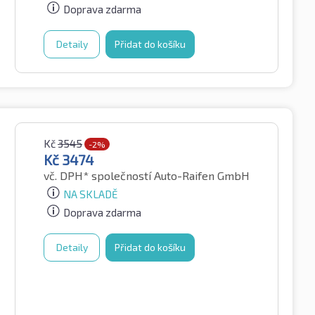
Doprava zdarma
Detaily
Přidat do košíku
Kč
3545
-2%
Kč
3474
vč. DPH*
společností Auto-Raifen GmbH
NA SKLADĚ
Doprava zdarma
Detaily
Přidat do košíku