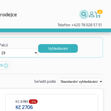
0
prodejce
Telefon: +420 79 028 57 51
Palců
Vyhledávání
19
Seřadit podle
Kč
2761
-2%
Kč
2706