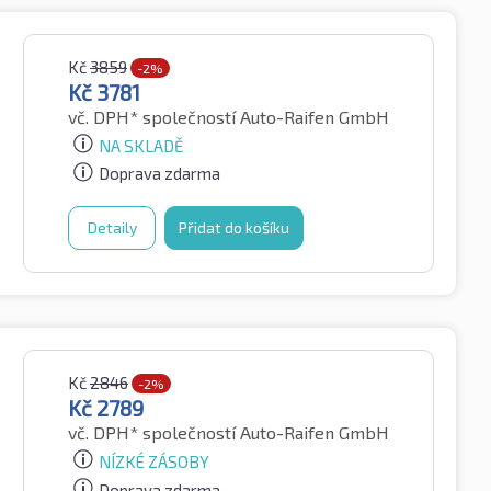
Kč
3859
-2%
Kč
3781
vč. DPH*
společností Auto-Raifen GmbH
NA SKLADĚ
Doprava zdarma
Detaily
Přidat do košíku
Kč
2846
-2%
Kč
2789
vč. DPH*
společností Auto-Raifen GmbH
NÍZKÉ ZÁSOBY
Doprava zdarma