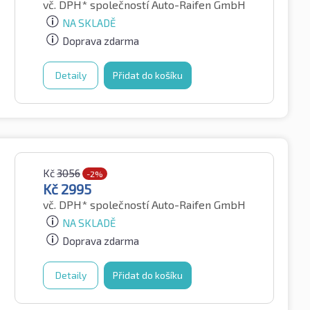
vč. DPH*
společností Auto-Raifen GmbH
NA SKLADĚ
Doprava zdarma
Detaily
Přidat do košíku
Kč
3056
-2%
Kč
2995
vč. DPH*
společností Auto-Raifen GmbH
NA SKLADĚ
Doprava zdarma
Detaily
Přidat do košíku