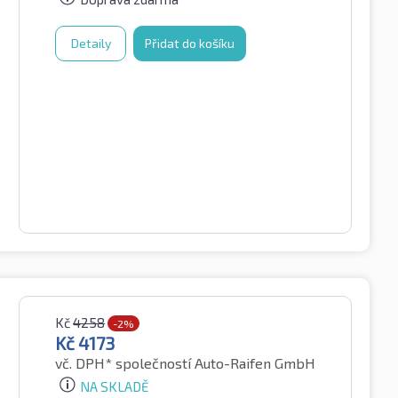
Detaily
Přidat do košíku
Kč
4258
-2%
Kč
4173
vč. DPH*
společností Auto-Raifen GmbH
NA SKLADĚ