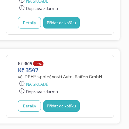
NA SKLADĚ
Doprava zdarma
Detaily
Přidat do košíku
Kč
3619
-2%
Kč
3547
vč. DPH*
společností Auto-Raifen GmbH
NA SKLADĚ
Doprava zdarma
Detaily
Přidat do košíku