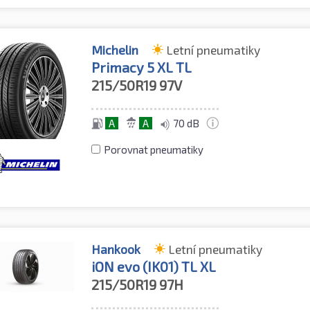
Michelin
Letní pneumatiky
Primacy 5 XL TL
215/50R19
97V
A
A
70 dB
Porovnat pneumatiky
Hankook
Letní pneumatiky
iON evo (IK01) TL XL
215/50R19
97H