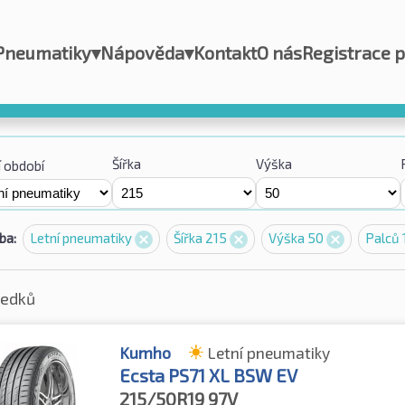
Pneumatiky
▾
Nápověda
▾
Kontakt
O nás
Registrace 
Šířka
Výška
 období
ba:
Letní pneumatiky
Šířka 215
Výška 50
Palců 
ledků
Kumho
Letní pneumatiky
Ecsta PS71 XL BSW EV
215/50R19
97V