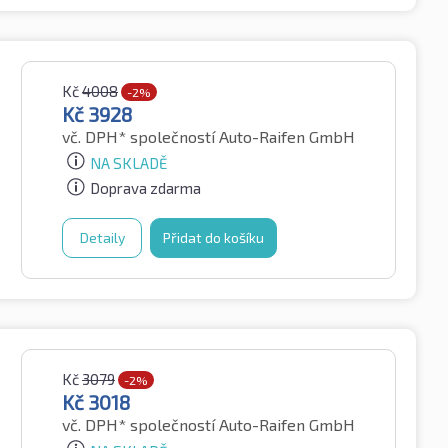
Kč
4008
-2%
Kč
3928
vč. DPH*
společností Auto-Raifen GmbH
NA SKLADĚ
Doprava zdarma
Detaily
Přidat do košíku
Kč
3079
-2%
Kč
3018
vč. DPH*
společností Auto-Raifen GmbH