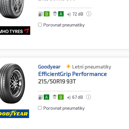
B
A
72 dB
Porovnat pneumatiky
Goodyear
Letní pneumatiky
EfficientGrip Performance
215/50R19
93T
A
B
67 dB
Porovnat pneumatiky