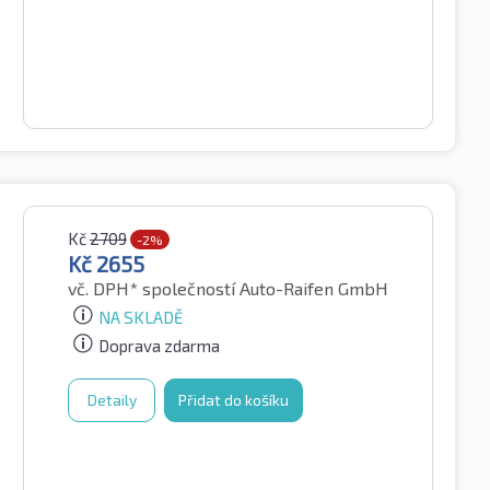
Kč
2709
-2%
Kč
2655
vč. DPH*
společností Auto-Raifen GmbH
NA SKLADĚ
Doprava zdarma
Detaily
Přidat do košíku