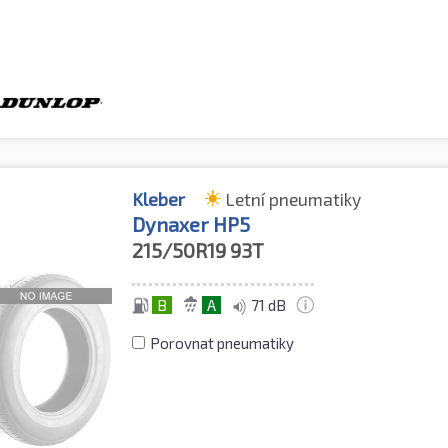
Kleber
Letní pneumatiky
Dynaxer HP5
215/50R19
93T
B
A
71 dB
Porovnat pneumatiky