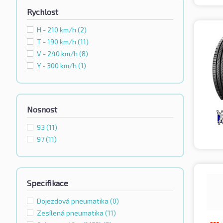
Rychlost
H - 210 km/h
(2)
T - 190 km/h
(11)
V - 240 km/h
(8)
Y - 300 km/h
(1)
Nosnost
93
(11)
97
(11)
Specifikace
Dojezdová pneumatika
(0)
Zesílená pneumatika
(11)