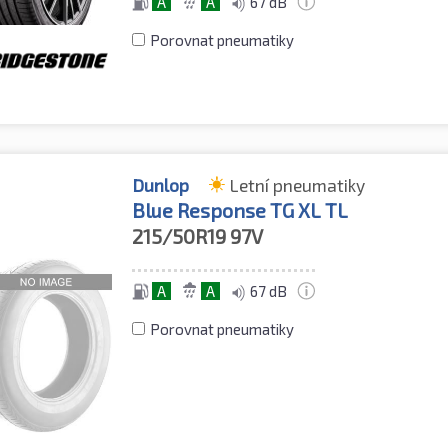
A
A
67 dB
Porovnat pneumatiky
Dunlop
Letní pneumatiky
Blue Response TG XL TL
215/50R19
97V
A
A
67 dB
Porovnat pneumatiky