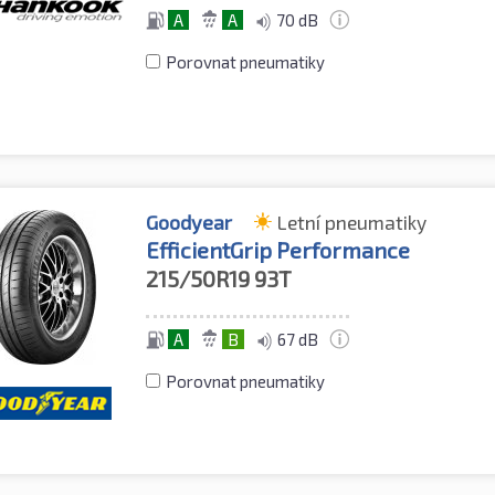
A
A
70 dB
Porovnat pneumatiky
Goodyear
Letní pneumatiky
EfficientGrip Performance
215/50R19
93T
A
B
67 dB
Porovnat pneumatiky