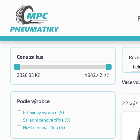
Cena za kus
Roční
2326.83
Kč
4842.42
Kč
Vaše vol
Podle výrobce
22 výs
Prémiový výrobce
(9)
Střední cenová třída
(9)
Nižší cenová třída
(4)