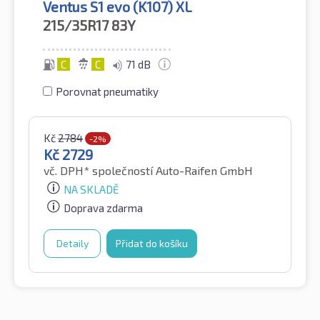
Ventus S1 evo (K107) XL
215/35R17
83Y
C
C
71 dB
Porovnat pneumatiky
Kč
2784
-2%
Kč
2729
vč. DPH*
společností Auto-Raifen GmbH
NA SKLADĚ
Doprava zdarma
Detaily
Přidat do košíku