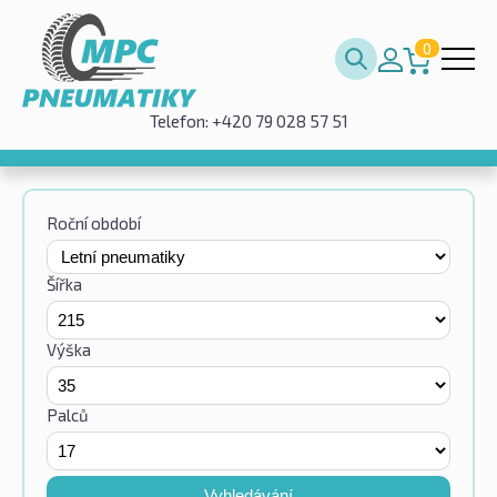
0
Telefon: +420 79 028 57 51
Roční období
Šířka
Výška
Palců
Vyhledávání