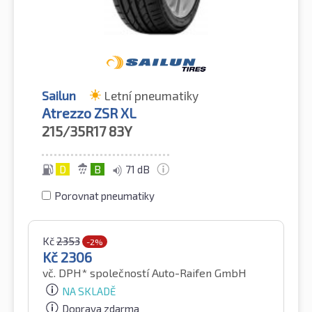
Sailun
Letní pneumatiky
Atrezzo ZSR XL
215/35R17
83Y
D
B
71 dB
Porovnat pneumatiky
Kč
2353
-2%
Kč
2306
vč. DPH*
společností Auto-Raifen GmbH
NA SKLADĚ
Doprava zdarma