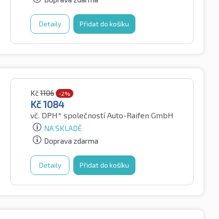
Detaily
Přidat do košíku
Kč
1106
-2%
Kč
1084
vč. DPH*
společností Auto-Raifen GmbH
NA SKLADĚ
Doprava zdarma
Detaily
Přidat do košíku