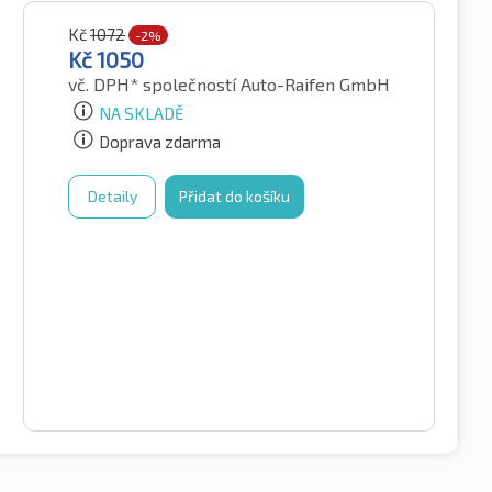
Kč
1072
-2%
Kč
1050
vč. DPH*
společností Auto-Raifen GmbH
NA SKLADĚ
Doprava zdarma
Detaily
Přidat do košíku