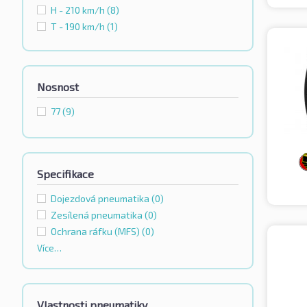
H - 210 km/h
(8)
T - 190 km/h
(1)
Nosnost
77
(9)
Specifikace
Dojezdová pneumatika
(0)
Zesílená pneumatika
(0)
Ochrana ráfku (MFS)
(0)
Více…
Vlastnosti pneumatiky