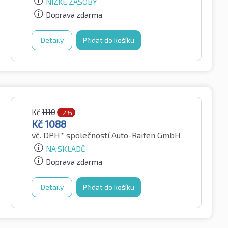
NÍZKÉ ZÁSOBY
Doprava zdarma
Detaily
Přidat do košíku
Kč
1110
-2%
Kč
1088
vč. DPH*
společností Auto-Raifen GmbH
NA SKLADĚ
Doprava zdarma
Detaily
Přidat do košíku