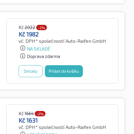
Kč
2022
-2%
Kč
1982
vč. DPH*
společností Auto-Raifen GmbH
NA SKLADĚ
Doprava zdarma
Detaily
Přidat do košíku
Kč
1664
-2%
Kč
1631
vč. DPH*
společností Auto-Raifen GmbH