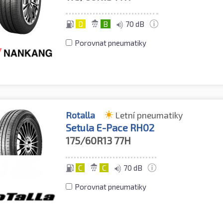
D
B
70 dB
Porovnat pneumatiky
Rotalla
Letní pneumatiky
Setula E-Pace RH02
175/60R13
77H
C
C
70 dB
Porovnat pneumatiky