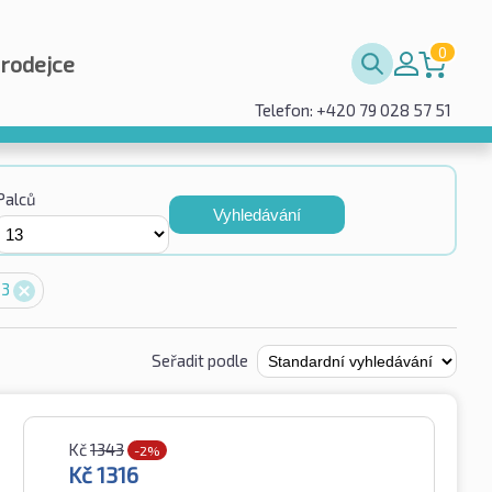
0
prodejce
Telefon: +420 79 028 57 51
Palců
Vyhledávání
13
Seřadit podle
Kč
1343
-2%
Kč
1316