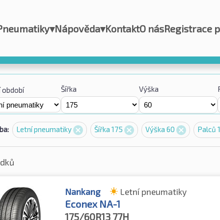
Pneumatiky
▾
Nápověda
▾
Kontakt
O nás
Registrace 
Šířka
Výška
 období
ba:
Letní pneumatiky
Šířka 175
Výška 60
Palců 
edků
Nankang
Letní pneumatiky
Econex NA-1
175/60R13
77H