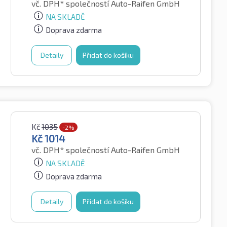
vč. DPH*
společností Auto-Raifen GmbH
NA SKLADĚ
Doprava zdarma
Detaily
Přidat do košíku
Kč
1035
-2%
Kč
1014
vč. DPH*
společností Auto-Raifen GmbH
NA SKLADĚ
Doprava zdarma
Detaily
Přidat do košíku