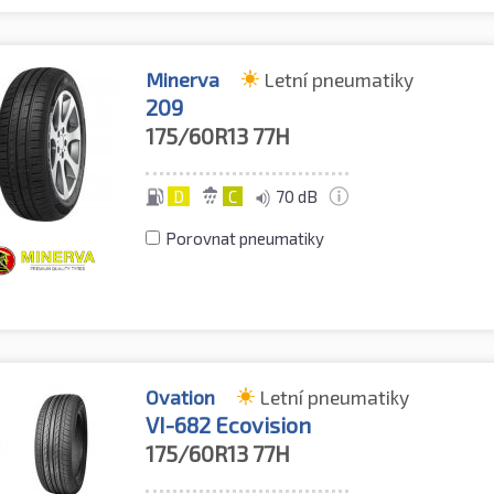
Minerva
Letní pneumatiky
209
175/60R13
77H
D
C
70 dB
Porovnat pneumatiky
Ovation
Letní pneumatiky
VI-682 Ecovision
175/60R13
77H