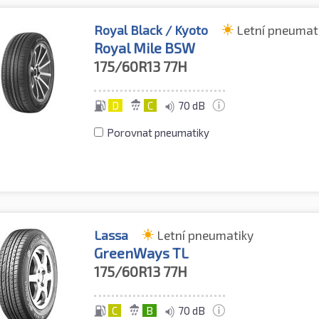
Royal Black / Kyoto
Letní pneumat
Royal Mile BSW
175/60R13
77H
D
C
70 dB
Porovnat pneumatiky
Lassa
Letní pneumatiky
GreenWays TL
175/60R13
77H
C
B
70 dB