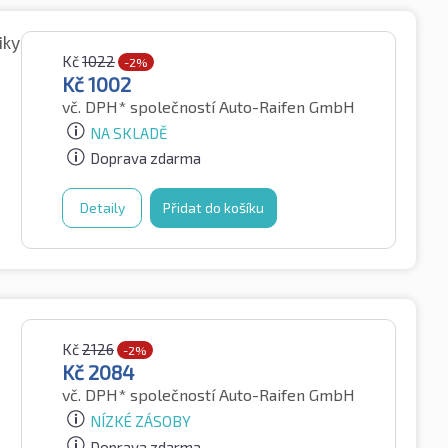
iky
Kč
1022
-2%
Kč
1002
vč. DPH*
společností Auto-Raifen GmbH
NA SKLADĚ
Doprava zdarma
Detaily
Přidat do košíku
Kč
2126
-2%
Kč
2084
vč. DPH*
společností Auto-Raifen GmbH
NÍZKÉ ZÁSOBY
Doprava zdarma