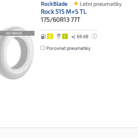
RockBlade
Letní pneumatiky
Rock 515 M+S TL
175/60R13
77T
D
C
69 dB
Porovnat pneumatiky