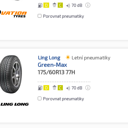
D
C
70 dB
Porovnat pneumatiky
Ling Long
Letní pneumatiky
Green-Max
175/60R13
77H
D
C
70 dB
Porovnat pneumatiky