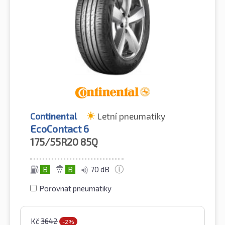
Continental
Letní pneumatiky
EcoContact 6
175/55R20
85Q
B
B
70 dB
Porovnat pneumatiky
Kč
3642
-2%