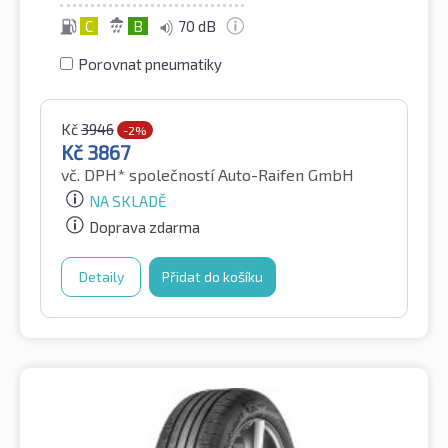
C
B
70 dB
Porovnat pneumatiky
Kč
3946
-2%
Kč
3867
vč. DPH*
společností Auto-Raifen GmbH
NA SKLADĚ
Doprava zdarma
Detaily
Přidat do košíku