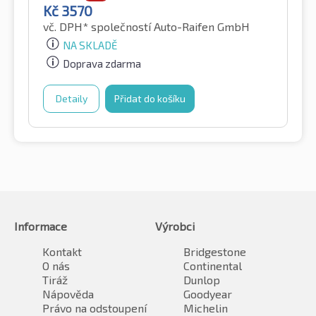
Kč
3570
vč. DPH*
společností Auto-Raifen GmbH
NA SKLADĚ
Doprava zdarma
Detaily
Přidat do košíku
Informace
Výrobci
Kontakt
Bridgestone
O nás
Continental
Tiráž
Dunlop
Nápověda
Goodyear
Právo na odstoupení
Michelin