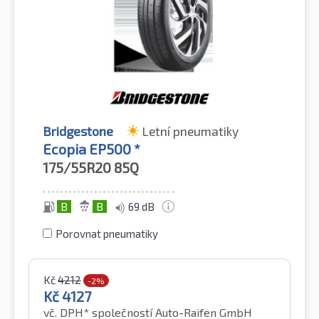
Bridgestone
Letní pneumatiky
Ecopia EP500 *
175/55R20
85Q
B
B
69 dB
Porovnat pneumatiky
Kč
4212
-2%
Kč
4127
vč. DPH*
společností Auto-Raifen GmbH