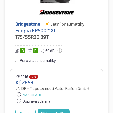
Bridgestone
Letní pneumatiky
Ecopia EP500 * XL
175/55R20
89T
B
B
69 dB
Porovnat pneumatiky
Kč
2916
-2%
Kč
2858
vč. DPH*
společností Auto-Raifen GmbH
NA SKLADĚ
Doprava zdarma