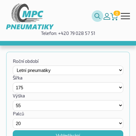
0
Telefon: +420 79 028 57 51
Roční období
Šířka
Výška
Palců
Vyhledávání