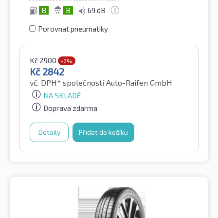
B
B
69 dB
Porovnat pneumatiky
Kč
2900
-2%
Kč
2842
vč. DPH*
společností Auto-Raifen GmbH
NA SKLADĚ
Doprava zdarma
Detaily
Přidat do košíku