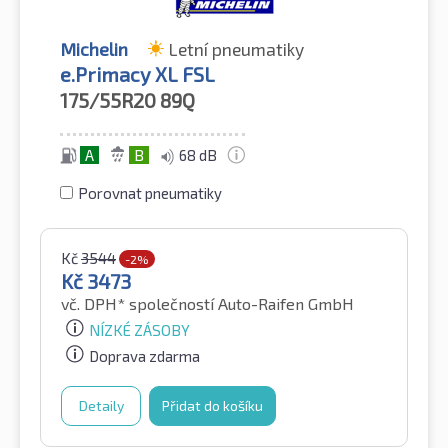
Michelin
Letní pneumatiky
e.Primacy XL FSL
175/55R20
89Q
A
B
68 dB
Porovnat pneumatiky
Kč
3544
-2%
Kč
3473
vč. DPH*
společností Auto-Raifen GmbH
NÍZKÉ ZÁSOBY
Doprava zdarma
Detaily
Přidat do košíku