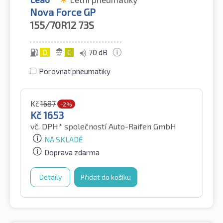
Nova Force GP
155/70R12
73S
D
C
70 dB
Porovnat pneumatiky
Kč
1687
-2%
Kč
1653
vč. DPH*
společností Auto-Raifen GmbH
NA SKLADĚ
Doprava zdarma
Detaily
Přidat do košíku