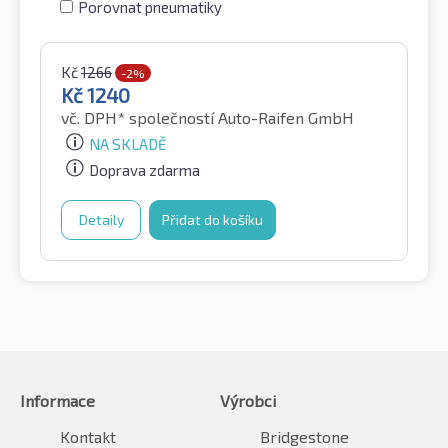
Porovnat pneumatiky
Kč
1266
-2%
Kč
1240
vč. DPH*
společností Auto-Raifen GmbH
NA SKLADĚ
Doprava zdarma
Detaily
Přidat do košíku
Informace
Výrobci
Kontakt
Bridgestone