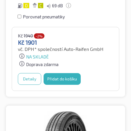
D
C
69 dB
Porovnat pneumatiky
Kč
1940
-2%
Kč
1901
vč. DPH*
společností Auto-Raifen GmbH
NA SKLADĚ
Doprava zdarma
Detaily
Přidat do košíku