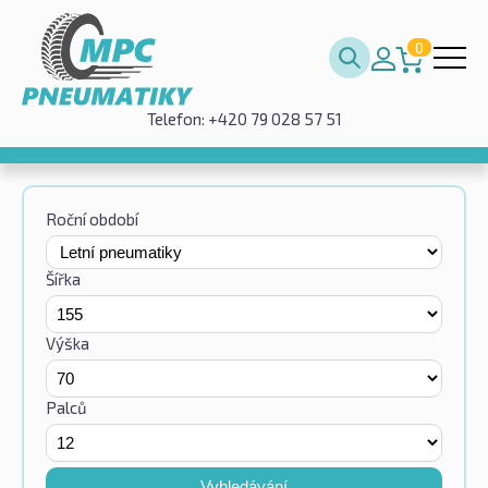
0
Telefon: +420 79 028 57 51
Roční období
Šířka
Výška
Palců
Vyhledávání