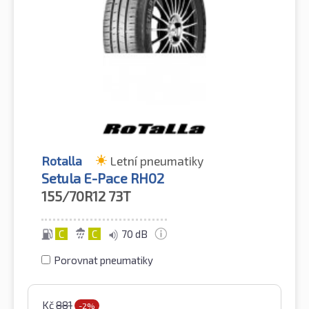
Rotalla
Letní pneumatiky
Setula E-Pace RH02
155/70R12
73T
C
C
70 dB
Porovnat pneumatiky
Kč
881
-2%