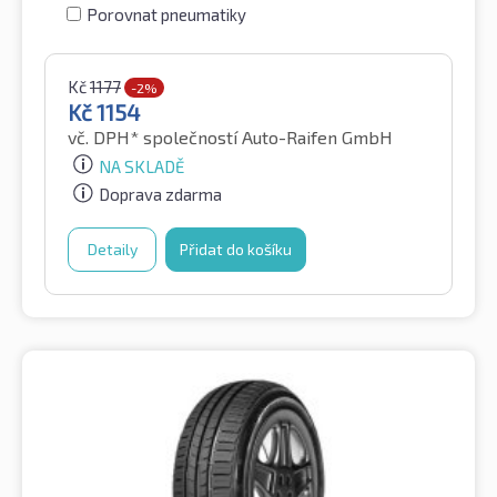
Porovnat pneumatiky
Kč
1177
-2%
Kč
1154
vč. DPH*
společností Auto-Raifen GmbH
NA SKLADĚ
Doprava zdarma
Detaily
Přidat do košíku