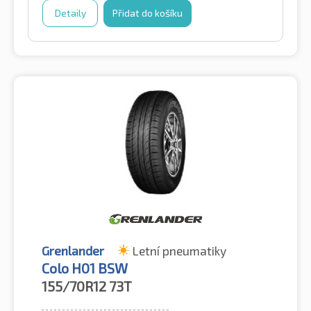
Detaily
Přidat do košíku
Grenlander
Letní pneumatiky
Colo H01 BSW
155/70R12
73T