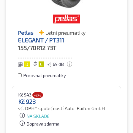
Petlas
Letní pneumatiky
ELEGANT / PT311
155/70R12
73T
D
C
69 dB
Porovnat pneumatiky
Kč
943
-2%
Kč
923
vč. DPH*
společností Auto-Raifen GmbH
NA SKLADĚ
Doprava zdarma