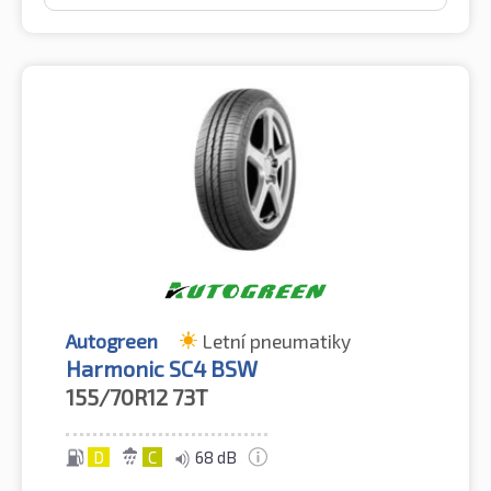
Autogreen
Letní pneumatiky
Harmonic SC4 BSW
155/70R12
73T
D
C
68 dB