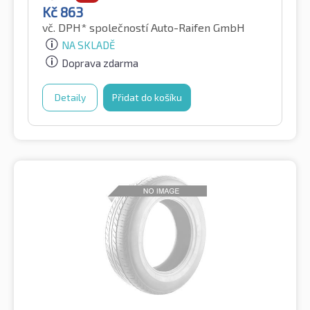
Kč
863
vč. DPH*
společností Auto-Raifen GmbH
NA SKLADĚ
Doprava zdarma
Detaily
Přidat do košíku