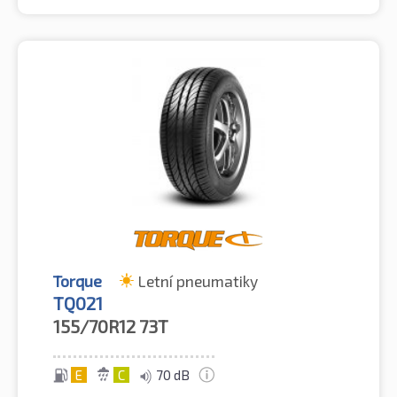
Torque
Letní pneumatiky
TQ021
155/70R12
73T
E
C
70 dB