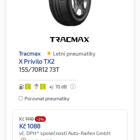
Tracmax
Letní pneumatiky
X Privilo TX2
155/70R12
73T
C
C
70 dB
Porovnat pneumatiky
Kč
1110
-2%
Kč
1088
vč. DPH*
společností Auto-Raifen GmbH