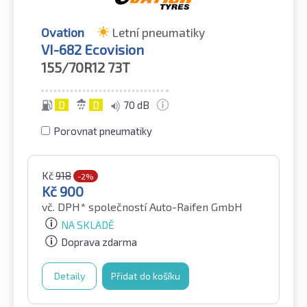
Ovation
Letní pneumatiky
VI-682 Ecovision
155/70R12
73T
D
D
70 dB
Porovnat pneumatiky
Kč
918
-2%
Kč
900
vč. DPH*
společností Auto-Raifen GmbH
NA SKLADĚ
Doprava zdarma
Detaily
Přidat do košíku