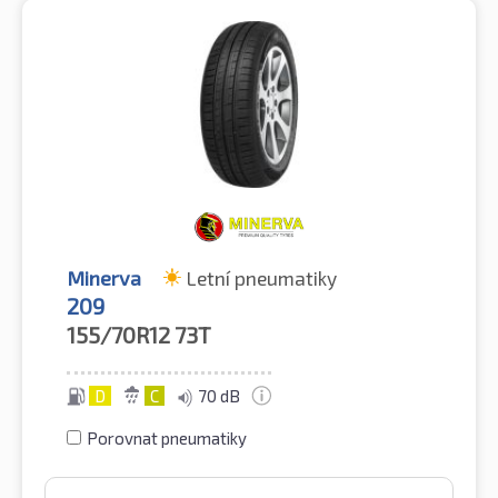
Minerva
Letní pneumatiky
209
155/70R12
73T
D
C
70 dB
Porovnat pneumatiky