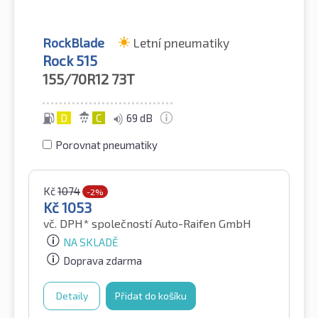
RockBlade
Letní pneumatiky
Rock 515
155/70R12
73T
D
C
69 dB
Porovnat pneumatiky
Kč
1074
-2%
Kč
1053
vč. DPH*
společností Auto-Raifen GmbH
NA SKLADĚ
Doprava zdarma
Detaily
Přidat do košíku