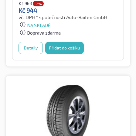
Kč
963
-2%
Kč
944
vč. DPH*
společností Auto-Raifen GmbH
NA SKLADĚ
Doprava zdarma
Detaily
Přidat do košíku