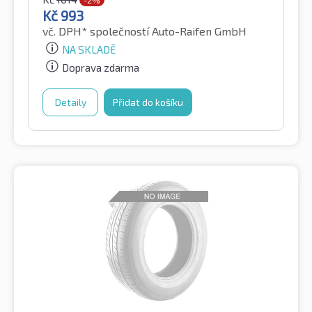
Kč
993
vč. DPH*
společností Auto-Raifen GmbH
NA SKLADĚ
Doprava zdarma
Detaily
Přidat do košíku