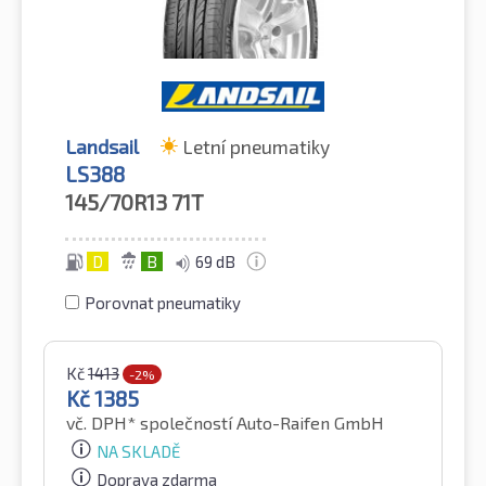
Landsail
Letní pneumatiky
LS388
145/70R13
71T
D
B
69 dB
Porovnat pneumatiky
Kč
1413
-2%
Kč
1385
vč. DPH*
společností Auto-Raifen GmbH
NA SKLADĚ
Doprava zdarma