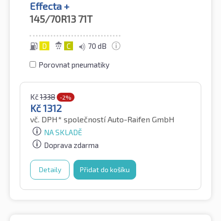
Effecta +
145/70R13
71T
D
C
70 dB
Porovnat pneumatiky
Kč
1338
-2%
Kč
1312
vč. DPH*
společností Auto-Raifen GmbH
NA SKLADĚ
Doprava zdarma
Detaily
Přidat do košíku