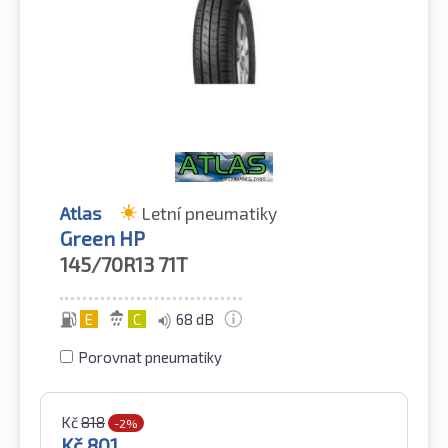
Atlas
Letní pneumatiky
Green HP
145/70R13
71T
E
C
68 dB
Porovnat pneumatiky
Kč
818
-2%
Kč
801