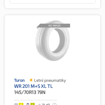
Turon
Letní pneumatiky
WR 201 M+S XL TL
145/70R13
79N
D
C
71 dB