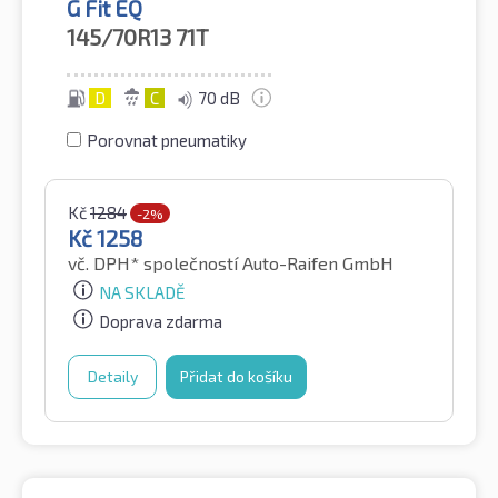
G Fit EQ
145/70R13
71T
D
C
70 dB
Porovnat pneumatiky
Kč
1284
-2%
Kč
1258
vč. DPH*
společností Auto-Raifen GmbH
NA SKLADĚ
Doprava zdarma
Detaily
Přidat do košíku