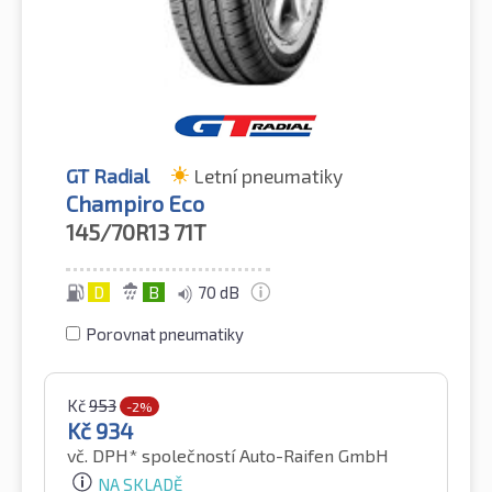
GT Radial
Letní pneumatiky
Champiro Eco
145/70R13
71T
D
B
70 dB
Porovnat pneumatiky
Kč
953
-2%
Kč
934
vč. DPH*
společností Auto-Raifen GmbH
NA SKLADĚ