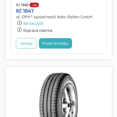
Kč
1681
-2%
Kč
1647
vč. DPH*
společností Auto-Raifen GmbH
NA SKLADĚ
Doprava zdarma
Detaily
Přidat do košíku