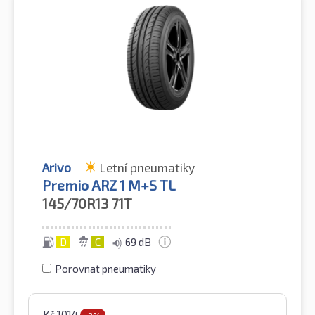
Arivo
Letní pneumatiky
Premio ARZ 1 M+S TL
145/70R13
71T
D
C
69 dB
Porovnat pneumatiky
Kč
1014
-2%