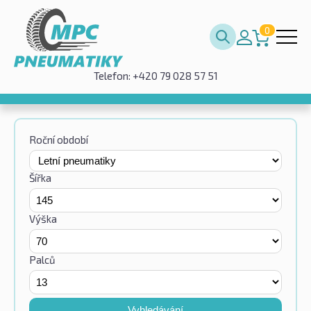
0
Telefon: +420 79 028 57 51
Roční období
Šířka
Výška
Palců
Vyhledávání