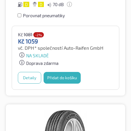
D
D
70 dB
Porovnat pneumatiky
Kč
1081
-2%
Kč
1059
vč. DPH*
společností Auto-Raifen GmbH
NA SKLADĚ
Doprava zdarma
Detaily
Přidat do košíku