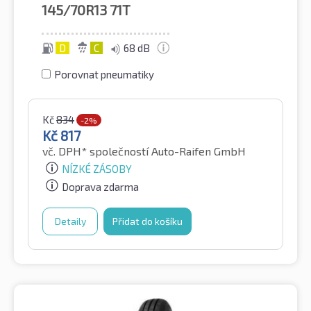
145/70R13
71T
D
C
68 dB
Porovnat pneumatiky
Kč
834
-2%
Kč
817
vč. DPH*
společností Auto-Raifen GmbH
NÍZKÉ ZÁSOBY
Doprava zdarma
Detaily
Přidat do košíku