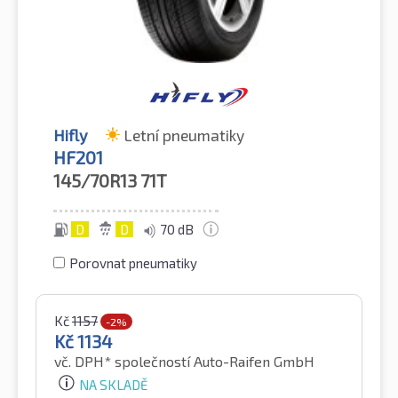
Hifly
Letní pneumatiky
HF201
145/70R13
71T
D
D
70 dB
Porovnat pneumatiky
Kč
1157
-2%
Kč
1134
vč. DPH*
společností Auto-Raifen GmbH
NA SKLADĚ