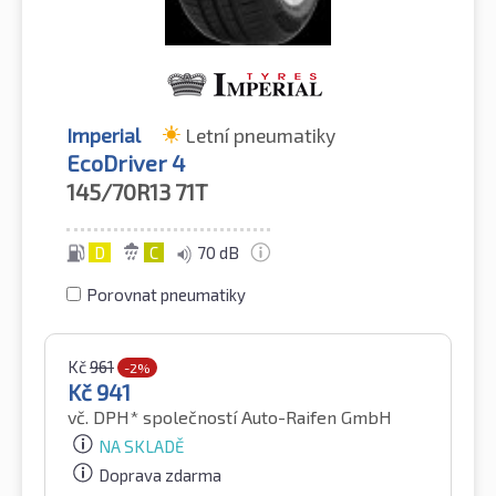
Imperial
Letní pneumatiky
EcoDriver 4
145/70R13
71T
D
C
70 dB
Porovnat pneumatiky
Kč
961
-2%
Kč
941
vč. DPH*
společností Auto-Raifen GmbH
NA SKLADĚ
Doprava zdarma