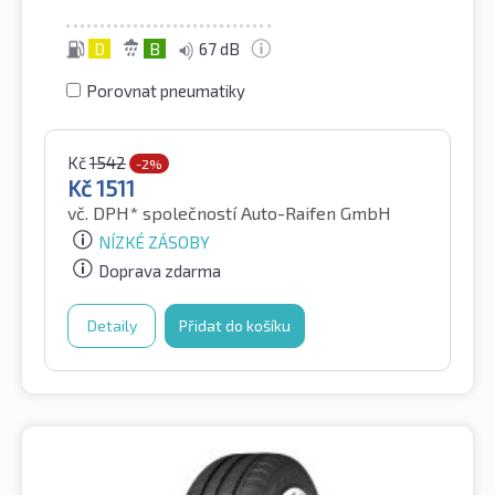
D
B
67 dB
Porovnat pneumatiky
Kč
1542
-2%
Kč
1511
vč. DPH*
společností Auto-Raifen GmbH
NÍZKÉ ZÁSOBY
Doprava zdarma
Detaily
Přidat do košíku