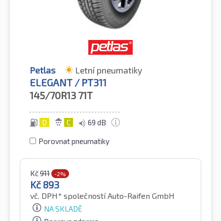
Petlas
Letní pneumatiky
ELEGANT / PT311
145/70R13
71T
D
C
69 dB
Porovnat pneumatiky
Kč
911
-2%
Kč
893
vč. DPH*
společností Auto-Raifen GmbH
NA SKLADĚ