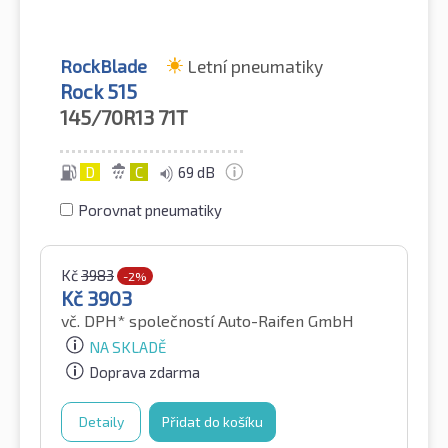
RockBlade
Letní pneumatiky
Rock 515
145/70R13
71T
D
C
69 dB
Porovnat pneumatiky
Kč
3983
-2%
Kč
3903
vč. DPH*
společností Auto-Raifen GmbH
NA SKLADĚ
Doprava zdarma
Detaily
Přidat do košíku