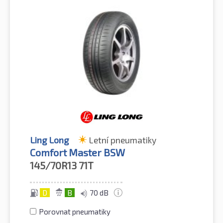
Ling Long
Letní pneumatiky
Comfort Master BSW
145/70R13
71T
D
B
70 dB
Porovnat pneumatiky