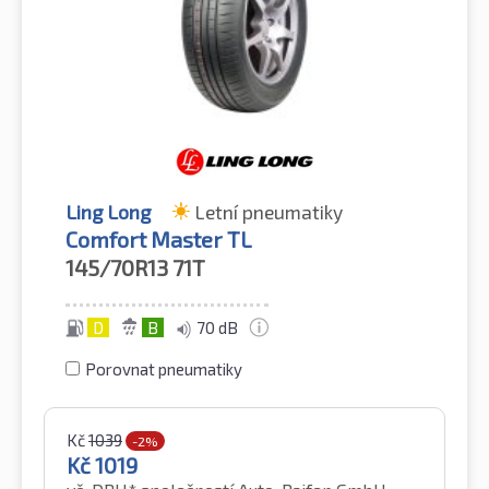
Ling Long
Letní pneumatiky
Comfort Master TL
145/70R13
71T
D
B
70 dB
Porovnat pneumatiky
Kč
1039
-2%
Kč
1019