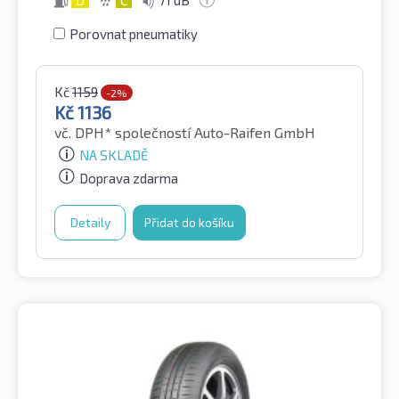
Porovnat pneumatiky
Kč
1159
-2%
Kč
1136
vč. DPH*
společností Auto-Raifen GmbH
NA SKLADĚ
Doprava zdarma
Detaily
Přidat do košíku