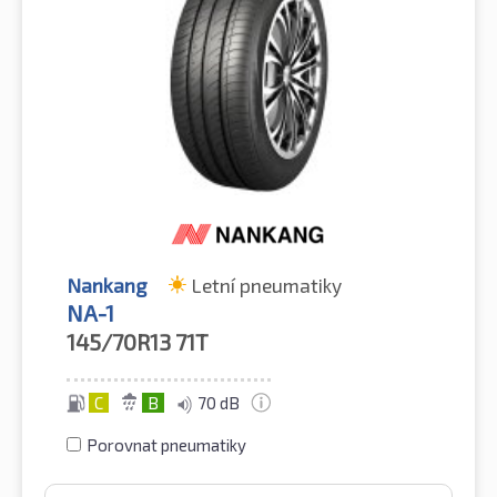
Nankang
Letní pneumatiky
NA-1
145/70R13
71T
C
B
70 dB
Porovnat pneumatiky