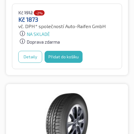
Kč
1912
-2%
Kč
1873
vč. DPH*
společností Auto-Raifen GmbH
NA SKLADĚ
Doprava zdarma
Detaily
Přidat do košíku