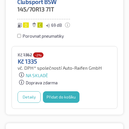
Clubsport BSW
145/70R13
71T
D
C
69 dB
Porovnat pneumatiky
Kč
1362
-2%
Kč
1335
vč. DPH*
společností Auto-Raifen GmbH
NA SKLADĚ
Doprava zdarma
Detaily
Přidat do košíku