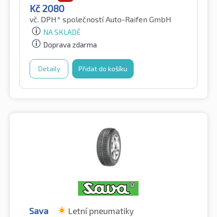
Kč
2080
vč. DPH*
společností Auto-Raifen GmbH
NA SKLADĚ
Doprava zdarma
Detaily
Přidat do košíku
Sava
Letní pneumatiky