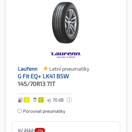
Laufenn
Letní pneumatiky
G Fit EQ+ LK41 BSW
145/70R13
71T
D
C
70 dB
Porovnat pneumatiky
Kč
2122
-2%