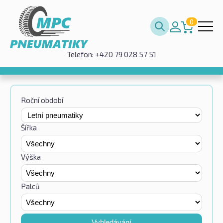
0
Telefon: +420 79 028 57 51
Roční období
Šířka
Výška
Palců
Vyhledávání