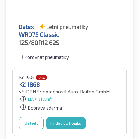
Datex
Letní pneumatiky
WR075 Classic
125/80R12
62S
Porovnat pneumatiky
Kč
1906
-2%
Kč
1868
vč. DPH*
společností Auto-Raifen GmbH
NA SKLADĚ
Doprava zdarma
Detaily
Přidat do košíku