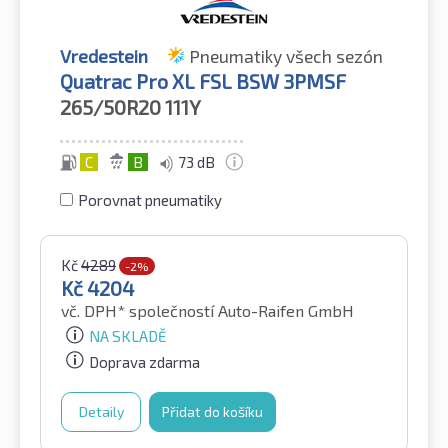
Vredestein
Pneumatiky všech sezón
Quatrac Pro XL FSL BSW 3PMSF
265/50R20
111Y
C
B
73 dB
Porovnat pneumatiky
Kč
4289
-2%
Kč
4204
vč. DPH*
společností Auto-Raifen GmbH
NA SKLADĚ
Doprava zdarma
Detaily
Přidat do košíku