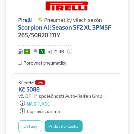
Pirelli
Pneumatiky všech sezón
Scorpion All Season SF2 XL 3PMSF
265/50R20
111Y
B
A
71 dB
Porovnat pneumatiky
Kč
5192
-2%
Kč
5088
vč. DPH*
společností Auto-Raifen GmbH
NA SKLADĚ
Doprava zdarma
Detaily
Přidat do košíku