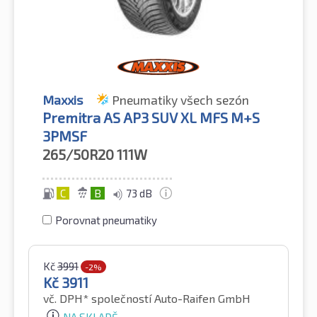
Maxxis
Pneumatiky všech sezón
Premitra AS AP3 SUV XL MFS M+S
3PMSF
265/50R20
111W
C
B
73 dB
Porovnat pneumatiky
Kč
3991
-2%
Kč
3911
vč. DPH*
společností Auto-Raifen GmbH
NA SKLADĚ