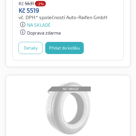
Kč
5631
-2%
Kč
5519
vč. DPH*
společností Auto-Raifen GmbH
NA SKLADĚ
Doprava zdarma
Detaily
Přidat do košíku