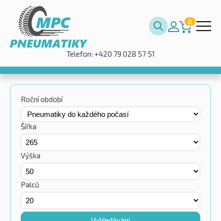
0
Telefon: +420 79 028 57 51
Roční období
Šířka
Výška
Palců
Vyhledávání