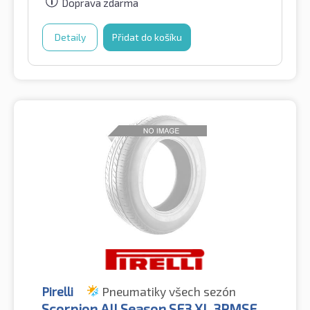
Doprava zdarma
Detaily
Přidat do košíku
Pirelli
Pneumatiky všech sezón
Scorpion All Season SF3 XL 3PMSF