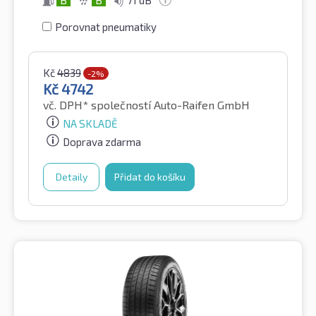
B
B
71 dB
Porovnat pneumatiky
Kč
4839
-2%
Kč
4742
vč. DPH*
společností Auto-Raifen GmbH
NA SKLADĚ
Doprava zdarma
Detaily
Přidat do košíku