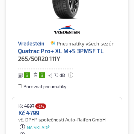
Vredestein
Pneumatiky všech sezón
Quatrac Pro+ XL M+S 3PMSF TL
265/50R20
111Y
B
B
73 dB
Porovnat pneumatiky
Kč
4897
-2%
Kč
4799
vč. DPH*
společností Auto-Raifen GmbH
NA SKLADĚ