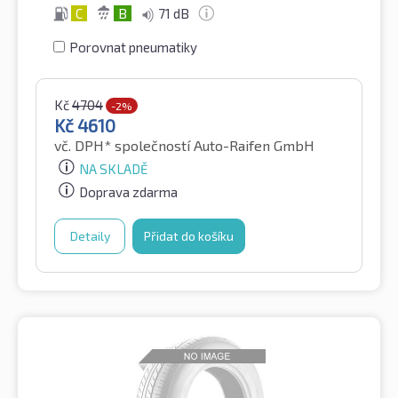
C
B
71 dB
Porovnat pneumatiky
Kč
4704
-2%
Kč
4610
vč. DPH*
společností Auto-Raifen GmbH
NA SKLADĚ
Doprava zdarma
Detaily
Přidat do košíku