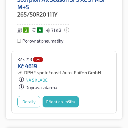
M+S
265/50R20
111Y
B
A
71 dB
Porovnat pneumatiky
Kč
4713
-2%
Kč
4619
vč. DPH*
společností Auto-Raifen GmbH
NA SKLADĚ
Doprava zdarma
Detaily
Přidat do košíku