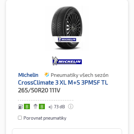
Michelin
Pneumatiky všech sezón
CrossClimate 3 XL M+S 3PMSF TL
265/50R20
111V
B
B
73 dB
Porovnat pneumatiky