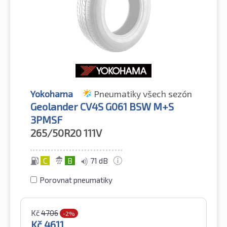
Yokohama
Pneumatiky všech sezón
Geolander CV4S G061 BSW M+S
3PMSF
265/50R20
111V
C
B
71 dB
Porovnat pneumatiky
Kč
4706
-2%
Kč
4611