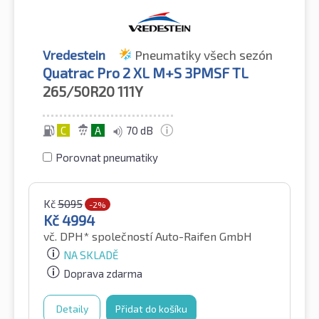
Vredestein
Pneumatiky všech sezón
Quatrac Pro 2 XL M+S 3PMSF TL
265/50R20
111Y
C
A
70 dB
Porovnat pneumatiky
Kč
5095
-2%
Kč
4994
vč. DPH*
společností Auto-Raifen GmbH
NA SKLADĚ
Doprava zdarma
Detaily
Přidat do košíku