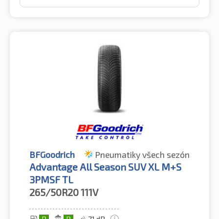
BFGoodrich
Pneumatiky všech sezón
Advantage All Season SUV XL M+S
3PMSF TL
265/50R20
111V