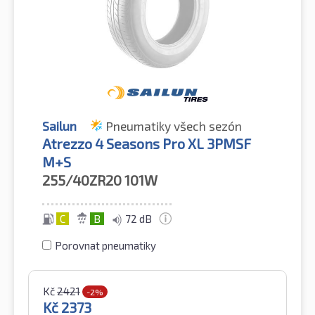
Sailun
Pneumatiky všech sezón
Atrezzo 4 Seasons Pro XL 3PMSF
M+S
255/40ZR20
101W
C
B
72 dB
Porovnat pneumatiky
Kč
2421
-2%
Kč
2373