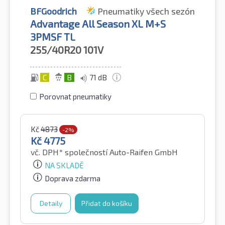
BFGoodrich
Pneumatiky všech sezón
Advantage All Season XL M+S
3PMSF TL
255/40R20
101V
C
B
71 dB
Porovnat pneumatiky
Kč
4873
-2%
Kč
4775
vč. DPH*
společností Auto-Raifen GmbH
NA SKLADĚ
Doprava zdarma
Detaily
Přidat do košíku