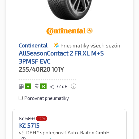
Continental
Pneumatiky všech sezón
AllSeasonContact 2 FR XL M+S
3PMSF EVC
255/40R20
101Y
B
B
72 dB
Porovnat pneumatiky
Kč
5831
-2%
Kč
5715
vč. DPH*
společností Auto-Raifen GmbH