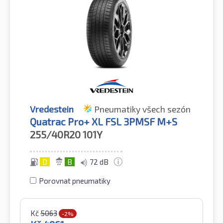
Vredestein
Pneumatiky všech sezón
Quatrac Pro+ XL FSL 3PMSF M+S
255/40R20
101Y
D
B
72 dB
Porovnat pneumatiky
Kč
5063
-2%