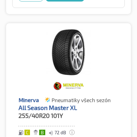
Minerva
Pneumatiky všech sezón
All Season Master XL
255/40R20
101Y
C
B
72 dB