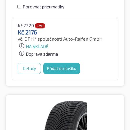
Porovnat pneumatiky
Kč
2220
-2%
Kč
2176
vč. DPH*
společností Auto-Raifen GmbH
NA SKLADĚ
Doprava zdarma
Detaily
Přidat do košíku