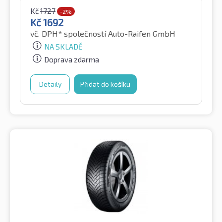
Kč
1727
-2%
Kč
1692
vč. DPH*
společností Auto-Raifen GmbH
NA SKLADĚ
Doprava zdarma
Detaily
Přidat do košíku