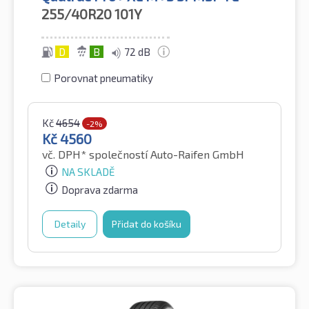
255/40R20
101Y
D
B
72 dB
Porovnat pneumatiky
Kč
4654
-2%
Kč
4560
vč. DPH*
společností Auto-Raifen GmbH
NA SKLADĚ
Doprava zdarma
Detaily
Přidat do košíku