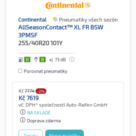
Continental
Pneumatiky všech sezón
AllSeasonContact™ XL FR BSW
3PMSF
255/40R20
101Y
B
B
73 dB
Porovnat pneumatiky
Kč
7774
-2%
Kč
7619
vč. DPH*
společností Auto-Raifen GmbH
NA SKLADĚ
Doprava zdarma
Detaily
Přidat do košíku