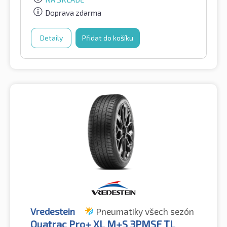
Doprava zdarma
Detaily
Přidat do košíku
Vredestein
Pneumatiky všech sezón
Quatrac Pro+ XL M+S 3PMSF TL