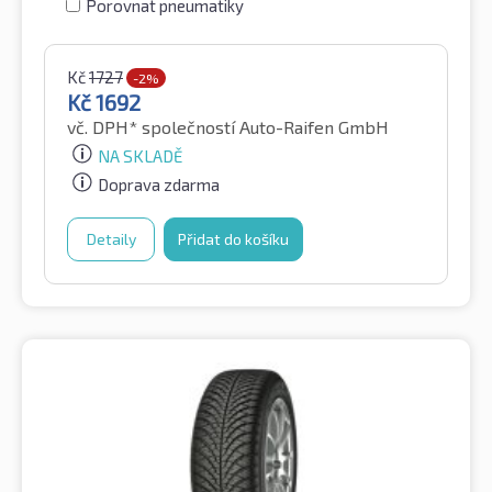
Porovnat pneumatiky
Kč
1727
-2%
Kč
1692
vč. DPH*
společností Auto-Raifen GmbH
NA SKLADĚ
Doprava zdarma
Detaily
Přidat do košíku