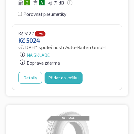
B
A
71 dB
Porovnat pneumatiky
Kč
5127
-2%
Kč
5024
vč. DPH*
společností Auto-Raifen GmbH
NA SKLADĚ
Doprava zdarma
Detaily
Přidat do košíku