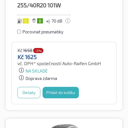
255/40R20
101W
D
B
70 dB
Porovnat pneumatiky
Kč
1658
-2%
Kč
1625
vč. DPH*
společností Auto-Raifen GmbH
NA SKLADĚ
Doprava zdarma
Detaily
Přidat do košíku