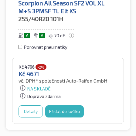
Scorpion All Season SF2 VOL XL
M+S 3PMSF TL Elt KS
255/40R20
101H
A
A
70 dB
Porovnat pneumatiky
Kč
4766
-2%
Kč
4671
vč. DPH*
společností Auto-Raifen GmbH
NA SKLADĚ
Doprava zdarma
Detaily
Přidat do košíku