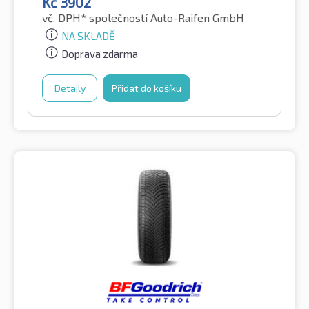
Kč
3902
vč. DPH*
společností Auto-Raifen GmbH
NA SKLADĚ
Doprava zdarma
Detaily
Přidat do košíku