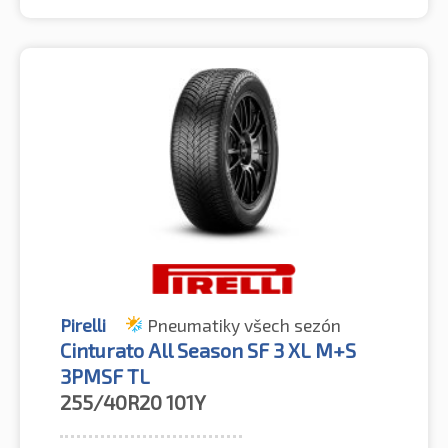
Pirelli
Pneumatiky všech sezón
Cinturato All Season SF 3 XL M+S
3PMSF TL
255/40R20
101Y