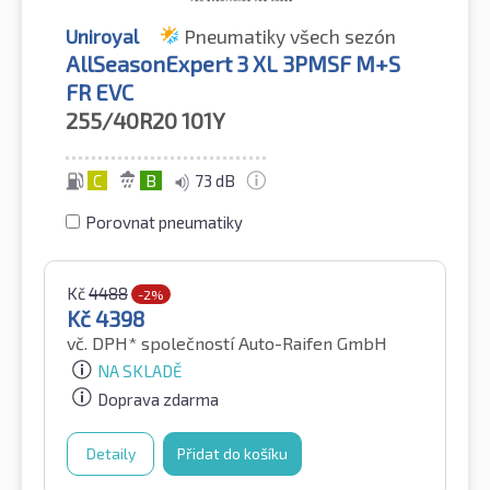
Uniroyal
Pneumatiky všech sezón
AllSeasonExpert 3 XL 3PMSF M+S
FR EVC
255/40R20
101Y
C
B
73 dB
Porovnat pneumatiky
Kč
4488
-2%
Kč
4398
vč. DPH*
společností Auto-Raifen GmbH
NA SKLADĚ
Doprava zdarma
Detaily
Přidat do košíku