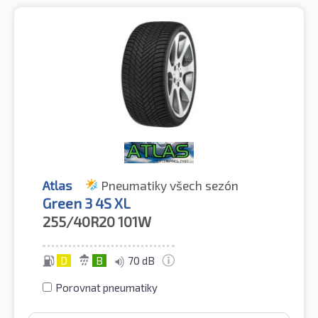
Atlas
Pneumatiky všech sezón
Green 3 4S XL
255/40R20
101W
D
B
70 dB
Porovnat pneumatiky