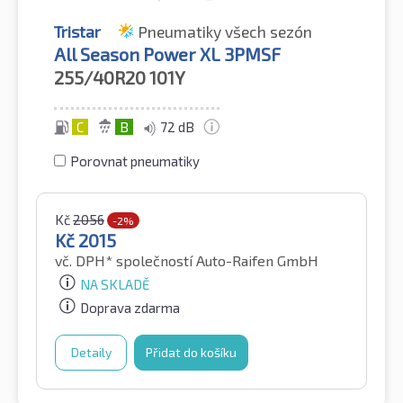
Tristar
Pneumatiky všech sezón
All Season Power XL 3PMSF
255/40R20
101Y
C
B
72 dB
Porovnat pneumatiky
Kč
2056
-2%
Kč
2015
vč. DPH*
společností Auto-Raifen GmbH
NA SKLADĚ
Doprava zdarma
Detaily
Přidat do košíku