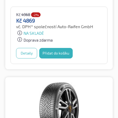
Kč
4968
-2%
Kč
4869
vč. DPH*
společností Auto-Raifen GmbH
NA SKLADĚ
Doprava zdarma
Detaily
Přidat do košíku