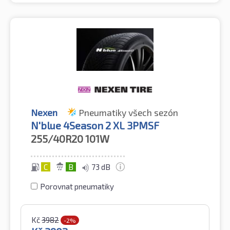
Nexen
Pneumatiky všech sezón
N'blue 4Season 2 XL 3PMSF
255/40R20
101W
C
B
73 dB
Porovnat pneumatiky
Kč
3982
-2%