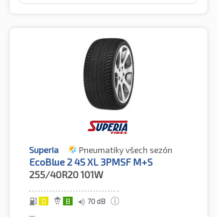
Superia
Pneumatiky všech sezón
EcoBlue 2 4S XL 3PMSF M+S
255/40R20
101W
D
B
70 dB