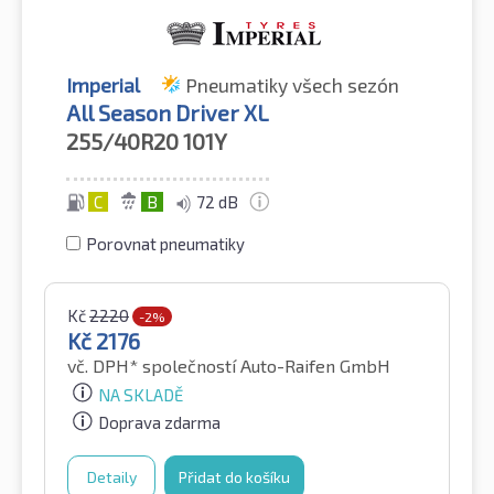
Imperial
Pneumatiky všech sezón
All Season Driver XL
255/40R20
101Y
C
B
72 dB
Porovnat pneumatiky
Kč
2220
-2%
Kč
2176
vč. DPH*
společností Auto-Raifen GmbH
NA SKLADĚ
Doprava zdarma
Detaily
Přidat do košíku