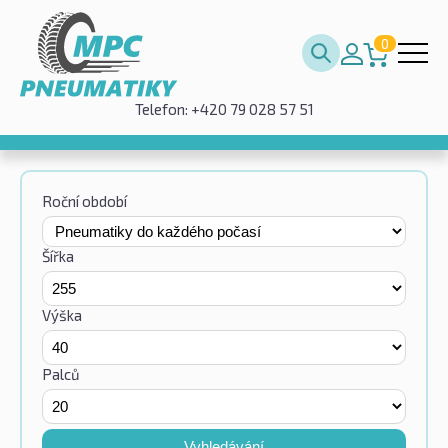
0
Telefon: +420 79 028 57 51
Roční období
Šířka
Výška
Palců
Vyhledávání