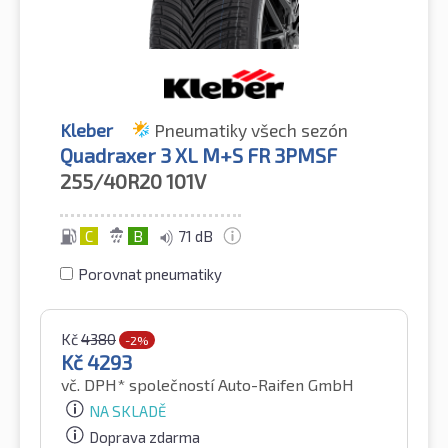
Kleber
Pneumatiky všech sezón
Quadraxer 3 XL M+S FR 3PMSF
255/40R20
101V
C
B
71 dB
Porovnat pneumatiky
Kč
4380
-2%
Kč
4293
vč. DPH*
společností Auto-Raifen GmbH
NA SKLADĚ
Doprava zdarma