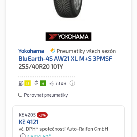
Yokohama
Pneumatiky všech sezón
BluEarth-4S AW21 XL M+S 3PMSF
255/40R20
101Y
D
B
73 dB
Porovnat pneumatiky
Kč
4205
-2%
Kč
4121
vč. DPH*
společností Auto-Raifen GmbH
NA SKLADĚ