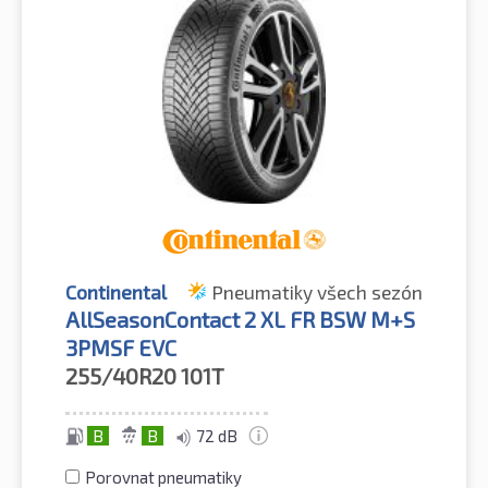
Continental
Pneumatiky všech sezón
AllSeasonContact 2 XL FR BSW M+S
3PMSF EVC
255/40R20
101T
B
B
72 dB
Porovnat pneumatiky