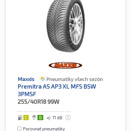
Maxxis
Pneumatiky všech sezón
Premitra AS AP3 XL MFS BSW
3PMSF
255/40R18
99W
C
B
71 dB
Porovnat pneumatiky