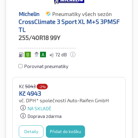
Michelin
Pneumatiky všech sezón
CrossClimate 3 Sport XL M+S 3PMSF
TL
255/40R18
99Y
B
A
72 dB
Porovnat pneumatiky
Kč
5043
-2%
Kč
4943
vč. DPH*
společností Auto-Raifen GmbH
NA SKLADĚ
Doprava zdarma
Detaily
Přidat do košíku