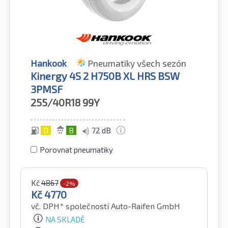
Hankook
Pneumatiky všech sezón
Kinergy 4S 2 H750B XL HRS BSW
3PMSF
255/40R18
99Y
D
B
72 dB
Porovnat pneumatiky
Kč
4867
-2%
Kč
4770
vč. DPH*
společností Auto-Raifen GmbH
NA SKLADĚ