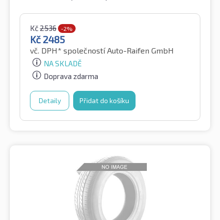
Kč
2536
-2%
Kč
2485
vč. DPH*
společností Auto-Raifen GmbH
NA SKLADĚ
Doprava zdarma
Detaily
Přidat do košíku