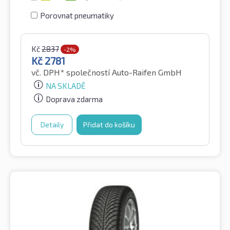
Porovnat pneumatiky
Kč
2837
-2%
Kč
2781
vč. DPH*
společností Auto-Raifen GmbH
NA SKLADĚ
Doprava zdarma
Detaily
Přidat do košíku