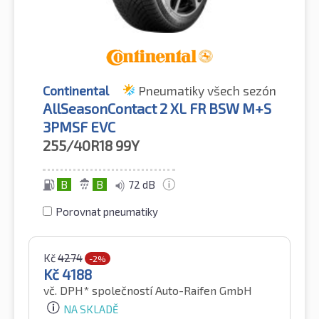
Continental
Pneumatiky všech sezón
AllSeasonContact 2 XL FR BSW M+S
3PMSF EVC
255/40R18
99Y
B
B
72 dB
Porovnat pneumatiky
Kč
4274
-2%
Kč
4188
vč. DPH*
společností Auto-Raifen GmbH
NA SKLADĚ