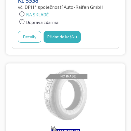
Kč
3338
vč. DPH*
společností Auto-Raifen GmbH
NA SKLADĚ
Doprava zdarma
Detaily
Přidat do košíku