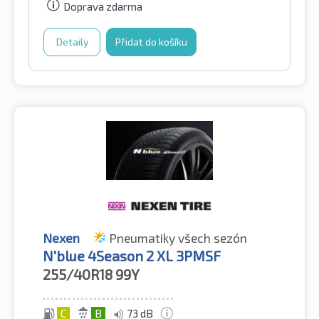
Doprava zdarma
Detaily
Přidat do košíku
Nexen
Pneumatiky všech sezón
N'blue 4Season 2 XL 3PMSF
255/40R18
99Y
C
B
73 dB