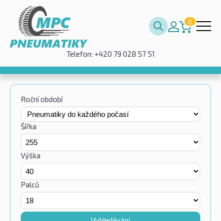
0
Telefon: +420 79 028 57 51
Roční období
Šířka
Výška
Palců
Vyhledávání