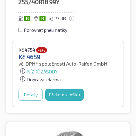
255/40R18
99Y
B
B
73 dB
Porovnat pneumatiky
Kč
4754
-2%
Kč
4659
vč. DPH*
společností Auto-Raifen GmbH
NÍZKÉ ZÁSOBY
Doprava zdarma
Detaily
Přidat do košíku