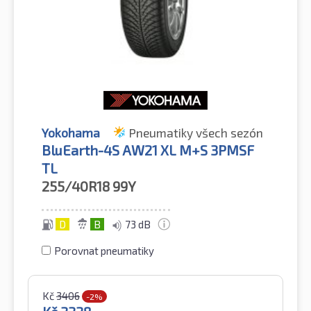
Yokohama
Pneumatiky všech sezón
BluEarth-4S AW21 XL M+S 3PMSF
TL
255/40R18
99Y
D
B
73 dB
Porovnat pneumatiky
Kč
3406
-2%