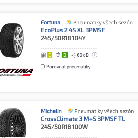
Fortuna
Pneumatiky všech sezón
EcoPlus 2 4S XL 3PMSF
245/50R18
104Y
C
B
68 dB
Porovnat pneumatiky
Michelin
Pneumatiky všech sezón
CrossClimate 3 M+S 3PMSF TL
245/50R18
100W