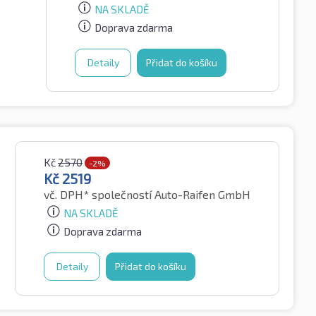
NA SKLADĚ
Doprava zdarma
Detaily
Přidat do košíku
Kč
2570
-2%
Kč
2519
vč. DPH*
společností Auto-Raifen GmbH
NA SKLADĚ
Doprava zdarma
Detaily
Přidat do košíku