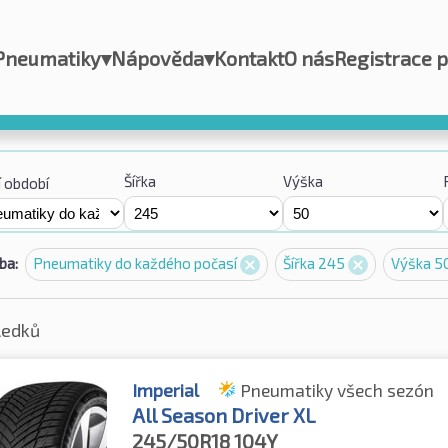
Pneumatiky
▾
Nápověda
▾
Kontakt
O nás
Registrace 
Šířka
Výška
 období
ba:
Pneumatiky do každého počasí
Šířka 245
Výška 5
ledků
Imperial
Pneumatiky všech sezón
All Season Driver XL
245/50R18
104Y