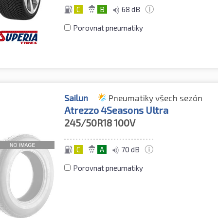
C
B
68 dB
Porovnat pneumatiky
Sailun
Pneumatiky všech sezón
Atrezzo 4Seasons Ultra
245/50R18
100V
C
A
70 dB
Porovnat pneumatiky