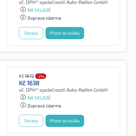
vč. DPH*
společností Auto-Raifen GmbH
NA SKLADĚ
Doprava zdarma
Detaily
Přidat do košíku
Kč
1672
-2%
Kč
1638
vč. DPH*
společností Auto-Raifen GmbH
NA SKLADĚ
Doprava zdarma
Detaily
Přidat do košíku