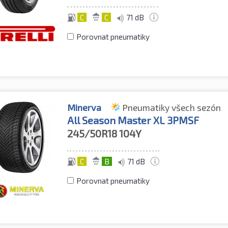
C
C
71 dB
Porovnat pneumatiky
Minerva
Pneumatiky všech sezón
All Season Master XL 3PMSF
245/50R18
104Y
C
B
71 dB
Porovnat pneumatiky