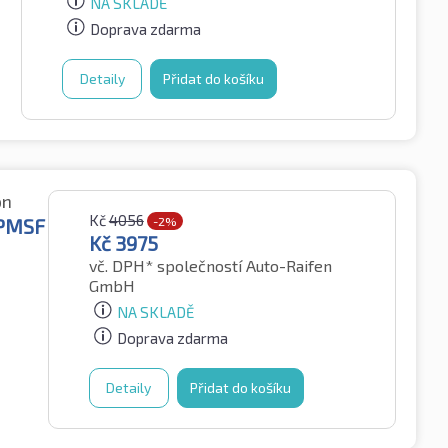
NA SKLADĚ
Doprava zdarma
Detaily
Přidat do košíku
ón
Kč
4056
3PMSF
-2%
Kč
3975
vč. DPH*
společností Auto-Raifen
GmbH
NA SKLADĚ
Doprava zdarma
Detaily
Přidat do košíku