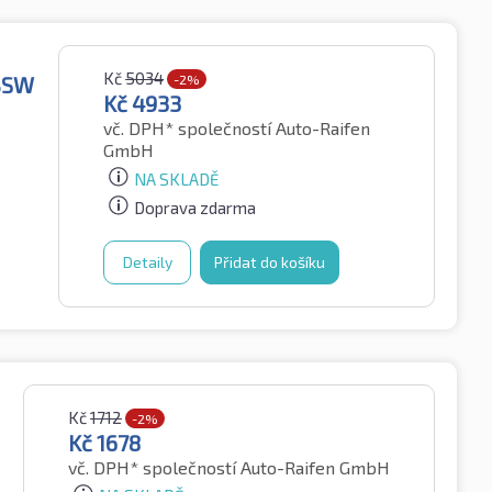
Kč
5034
 BSW
-2%
Kč
4933
vč. DPH*
společností Auto-Raifen
GmbH
NA SKLADĚ
Doprava zdarma
Detaily
Přidat do košíku
Kč
1712
-2%
Kč
1678
vč. DPH*
společností Auto-Raifen GmbH