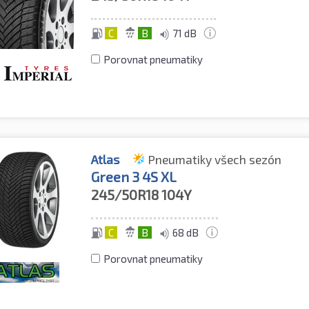
C
B
71 dB
Porovnat pneumatiky
Atlas
Pneumatiky všech sezón
Green 3 4S XL
245/50R18
104Y
C
B
68 dB
Porovnat pneumatiky