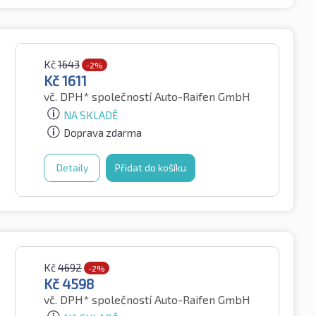
Kč
1643
-2%
Kč
1611
vč. DPH*
společností Auto-Raifen GmbH
NA SKLADĚ
Doprava zdarma
Detaily
Přidat do košíku
Kč
4692
-2%
Kč
4598
vč. DPH*
společností Auto-Raifen GmbH