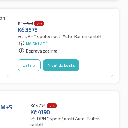
zón
Kč
3753
-2%
Kč
3678
vč. DPH*
společností Auto-Raifen GmbH
NA SKLADĚ
Doprava zdarma
Detaily
Přidat do košíku
Kč
4276
T M+S
-2%
Kč
4190
vč. DPH*
společností Auto-Raifen
GmbH