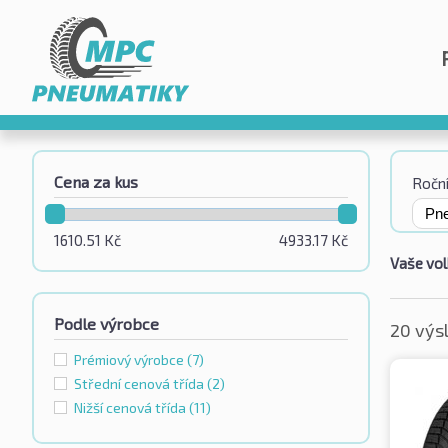
Cena za kus
Roční
1610.51
Kč
4933.17
Kč
Vaše vol
Podle výrobce
20 výs
Prémiový výrobce
(7)
Střední cenová třída
(2)
Nižší cenová třída
(11)