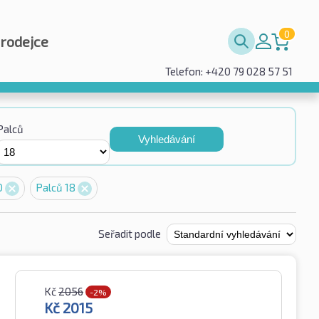
0
prodejce
Telefon: +420 79 028 57 51
Palců
Vyhledávání
0
Palců 18
Seřadit podle
Kč
2056
-2%
Kč
2015