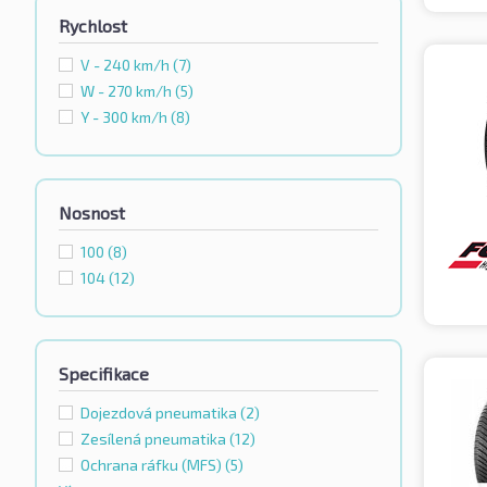
Rychlost
V - 240 km/h
(7)
W - 270 km/h
(5)
Y - 300 km/h
(8)
Nosnost
100
(8)
104
(12)
Specifikace
Dojezdová pneumatika
(2)
Zesílená pneumatika
(12)
Ochrana ráfku (MFS)
(5)