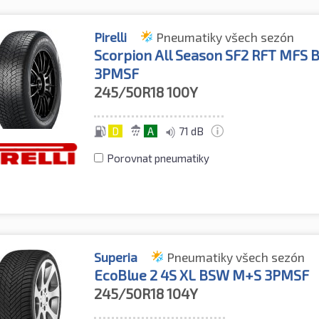
Pirelli
Pneumatiky všech sezón
Scorpion All Season SF2 RFT MFS
3PMSF
245/50R18
100Y
D
A
71 dB
Porovnat pneumatiky
Superia
Pneumatiky všech sezón
EcoBlue 2 4S XL BSW M+S 3PMSF
245/50R18
104Y