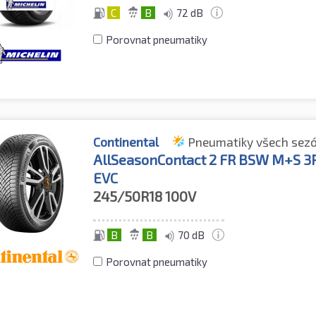
C
B
72 dB
Porovnat pneumatiky
Continental
Pneumatiky všech sez
AllSeasonContact 2 FR BSW M+S 
EVC
245/50R18
100V
B
B
70 dB
Porovnat pneumatiky