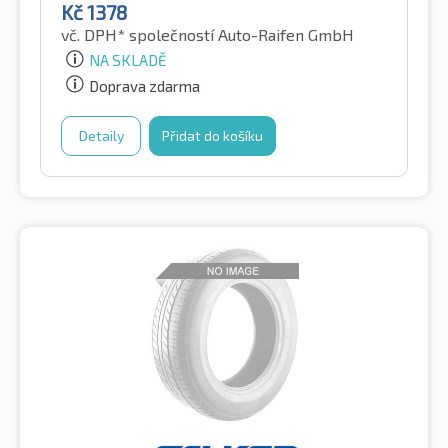
Kč
1378
vč. DPH*
společností Auto-Raifen GmbH
NA SKLADĚ
Doprava zdarma
Detaily
Přidat do košíku