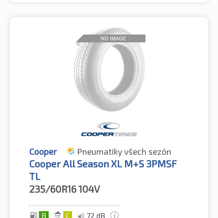
Cooper
Pneumatiky všech sezón
Cooper All Season XL M+S 3PMSF
TL
235/60R16
104V
B
C
72 dB