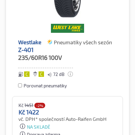
Westlake
Pneumatiky všech sezón
Z-401
235/60R16
100V
C
C
72 dB
Porovnat pneumatiky
Kč
1451
-2%
Kč
1422
vč. DPH*
společností Auto-Raifen GmbH
NA SKLADĚ
Doprava zdarma