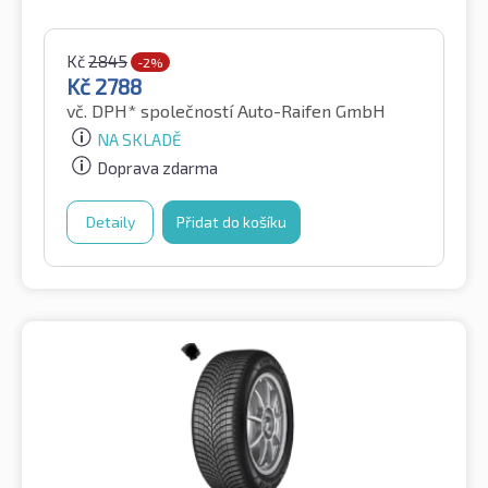
Kč
2845
-2%
Kč
2788
vč. DPH*
společností Auto-Raifen GmbH
NA SKLADĚ
Doprava zdarma
Detaily
Přidat do košíku