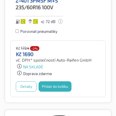
Z-401 3PMSF M+S
235/60R16
100V
C
C
72 dB
Porovnat pneumatiky
Kč
1724
-2%
Kč
1690
vč. DPH*
společností Auto-Raifen GmbH
NA SKLADĚ
Doprava zdarma
Detaily
Přidat do košíku