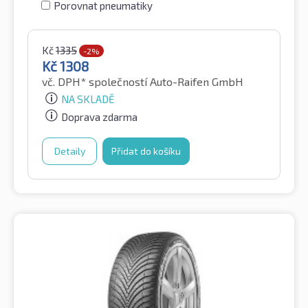
Porovnat pneumatiky
Kč
1335
-2%
Kč
1308
vč. DPH*
společností Auto-Raifen GmbH
NA SKLADĚ
Doprava zdarma
Detaily
Přidat do košíku