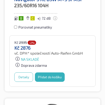
235/60R16
104H
B
C
72 dB
Porovnat pneumatiky
Kč
2935
-2%
Kč
2876
vč. DPH*
společností Auto-Raifen GmbH
NA SKLADĚ
Doprava zdarma
Detaily
Přidat do košíku