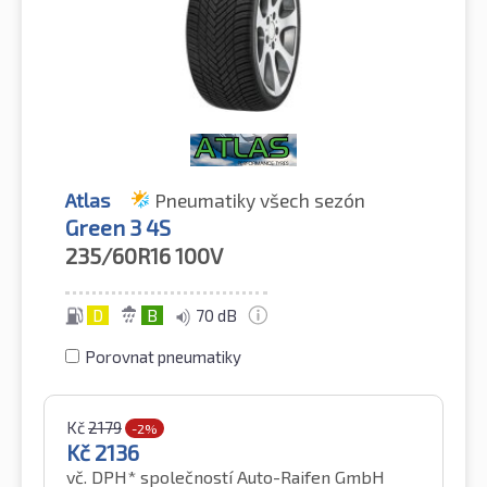
Atlas
Pneumatiky všech sezón
Green 3 4S
235/60R16
100V
D
B
70 dB
Porovnat pneumatiky
Kč
2179
-2%
Kč
2136
vč. DPH*
společností Auto-Raifen GmbH