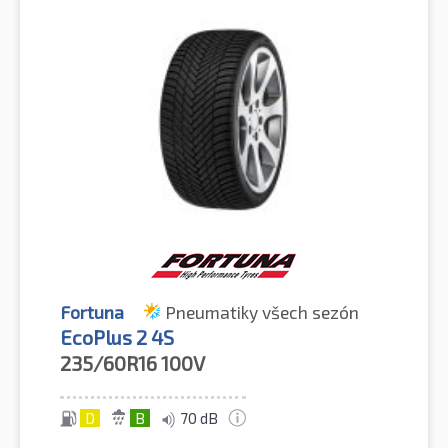
Fortuna
Pneumatiky všech sezón
EcoPlus 2 4S
235/60R16
100V
D
B
70 dB