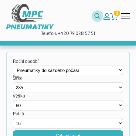
0
Telefon: +420 79 028 57 51
Roční období
Šířka
Výška
Palců
Vyhledávání