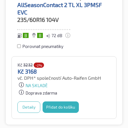
AllSeasonContact 2 TL XL 3PMSF
EVC
235/60R16
104V
B
B
72 dB
Porovnat pneumatiky
Kč
3232
-2%
Kč
3168
vč. DPH*
společností Auto-Raifen GmbH
NA SKLADĚ
Doprava zdarma
Detaily
Přidat do košíku