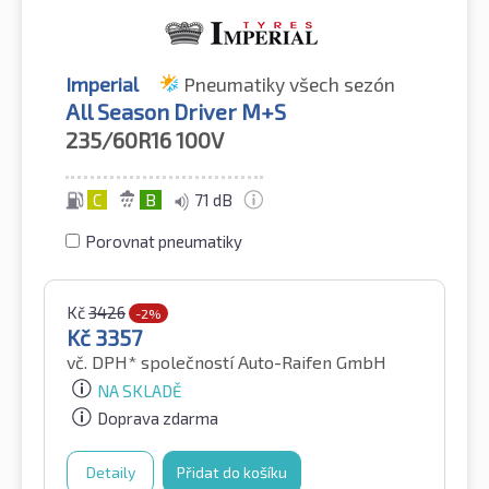
Imperial
Pneumatiky všech sezón
All Season Driver M+S
235/60R16
100V
C
B
71 dB
Porovnat pneumatiky
Kč
3426
-2%
Kč
3357
vč. DPH*
společností Auto-Raifen GmbH
NA SKLADĚ
Doprava zdarma
Detaily
Přidat do košíku