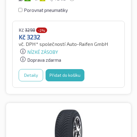
Porovnat pneumatiky
Kč
3298
-2%
Kč
3232
vč. DPH*
společností Auto-Raifen GmbH
NÍZKÉ ZÁSOBY
Doprava zdarma
Detaily
Přidat do košíku