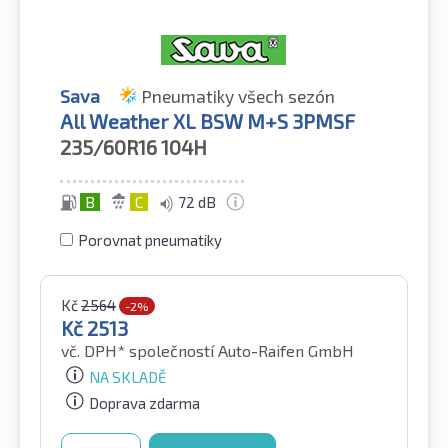
Sava
Pneumatiky všech sezón
All Weather XL BSW M+S 3PMSF
235/60R16
104H
B
C
72 dB
Porovnat pneumatiky
Kč
2564
-2%
Kč
2513
vč. DPH*
společností Auto-Raifen GmbH
NA SKLADĚ
Doprava zdarma