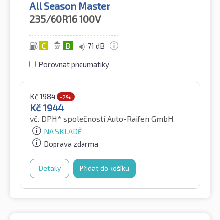
All Season Master
235/60R16
100V
C
B
71 dB
Porovnat pneumatiky
Kč
1984
-2%
Kč
1944
vč. DPH*
společností Auto-Raifen GmbH
NA SKLADĚ
Doprava zdarma
Detaily
Přidat do košíku