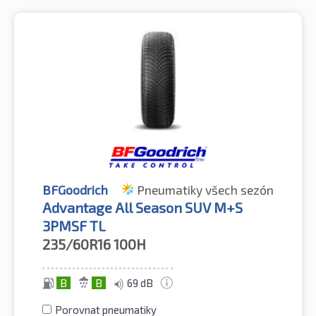
BFGoodrich
Pneumatiky všech sezón
Advantage All Season SUV M+S
3PMSF TL
235/60R16
100H
B
B
69 dB
Porovnat pneumatiky