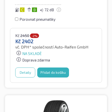
C
B
72 dB
Porovnat pneumatiky
Kč
2450
-2%
Kč
2402
vč. DPH*
společností Auto-Raifen GmbH
NA SKLADĚ
Doprava zdarma
Detaily
Přidat do košíku