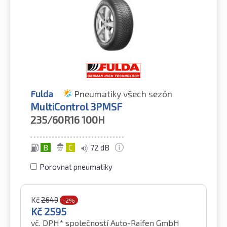
Fulda
Pneumatiky všech sezón
MultiControl 3PMSF
235/60R16
100H
B
C
72 dB
Porovnat pneumatiky
Kč
2649
-2%
Kč
2595
vč. DPH*
společností Auto-Raifen GmbH