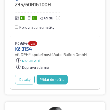
235/60R16
100H
B
B
69 dB
Porovnat pneumatiky
Kč
3219
-2%
Kč
3154
vč. DPH*
společností Auto-Raifen GmbH
NA SKLADĚ
Doprava zdarma
Detaily
Přidat do košíku