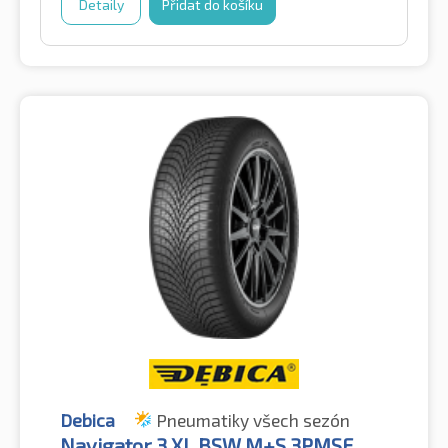
Detaily
Přidat do košíku
Debica
Pneumatiky všech sezón
Navigator 3 XL BSW M+S 3PMSF