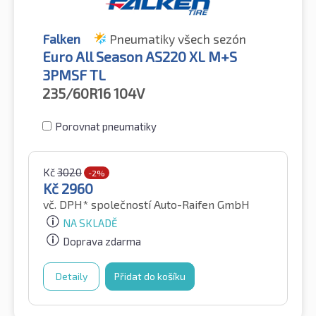
Falken
Pneumatiky všech sezón
Euro All Season AS220 XL M+S
3PMSF TL
235/60R16
104V
Porovnat pneumatiky
Kč
3020
-2%
Kč
2960
vč. DPH*
společností Auto-Raifen GmbH
NA SKLADĚ
Doprava zdarma
Detaily
Přidat do košíku