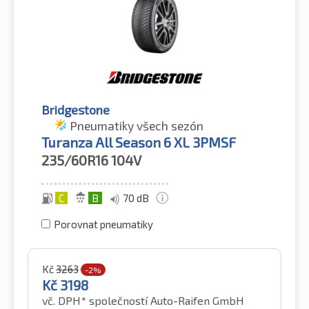
Bridgestone
Pneumatiky všech sezón
Turanza All Season 6 XL 3PMSF
235/60R16
104V
C
B
70 dB
Porovnat pneumatiky
Kč
3263
-2%
Kč
3198
vč. DPH*
společností Auto-Raifen GmbH