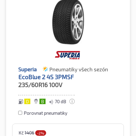
Superia
Pneumatiky všech sezón
EcoBlue 2 4S 3PMSF
235/60R16
100V
D
B
70 dB
Porovnat pneumatiky
Kč
1406
-2%