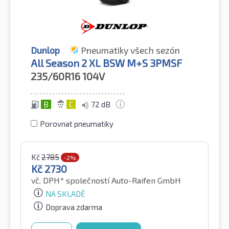
Dunlop
Pneumatiky všech sezón
All Season 2 XL BSW M+S 3PMSF
235/60R16
104V
B
C
72 dB
Porovnat pneumatiky
Kč
2785
-2%
Kč
2730
vč. DPH*
společností Auto-Raifen GmbH
NA SKLADĚ
Doprava zdarma