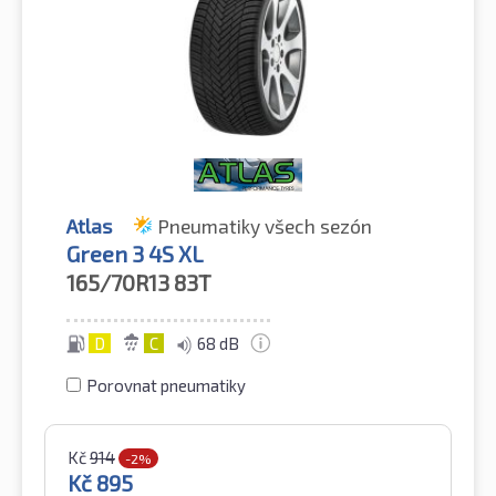
Atlas
Pneumatiky všech sezón
Green 3 4S XL
165/70R13
83T
D
C
68 dB
Porovnat pneumatiky
Kč
914
-2%
Kč
895