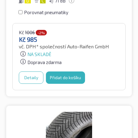
D
C
71 dB
Porovnat pneumatiky
Kč
1006
-2%
Kč
985
vč. DPH*
společností Auto-Raifen GmbH
NA SKLADĚ
Doprava zdarma
Detaily
Přidat do košíku