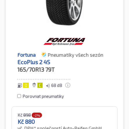
Fortuna
Pneumatiky všech sezón
EcoPlus 2 4S
165/70R13
79T
D
C
68 dB
Porovnat pneumatiky
Kč
898
-2%
Kč
880
vč. DPH*
společností Auto-Raifen GmbH