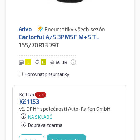
Arivo
Pneumatiky všech sezón
Carlorful A/S 3PMSF M+S TL
165/70R13
79T
D
C
69 dB
Porovnat pneumatiky
Kč
1176
-2%
Kč
1153
vč. DPH*
společností Auto-Raifen GmbH
NA SKLADĚ
Doprava zdarma