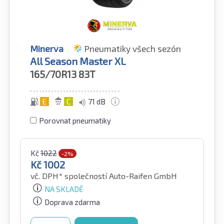
Minerva
Pneumatiky všech sezón
All Season Master XL
165/70R13
83T
E
C
71 dB
Porovnat pneumatiky
Kč
1022
-2%
Kč
1002
vč. DPH*
společností Auto-Raifen GmbH
NA SKLADĚ
Doprava zdarma