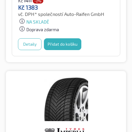
Kč
1411
-2%
Kč
1383
vč. DPH*
společností Auto-Raifen GmbH
NA SKLADĚ
Doprava zdarma
Detaily
Přidat do košíku