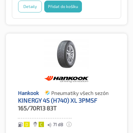
Detaily
Přidat do košíku
Hankook
Pneumatiky všech sezón
KINERGY 4S (H740) XL 3PMSF
165/70R13
83T
D
C
71 dB