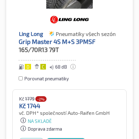
Ling Long
Pneumatiky všech sezón
Grip Master 4S M+S 3PMSF
165/70R13
79T
D
C
68 dB
Porovnat pneumatiky
Kč
1779
-2%
Kč
1744
vč. DPH*
společností Auto-Raifen GmbH
NA SKLADĚ
Doprava zdarma