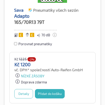
Sava
Pneumatiky všech sezón
Adapto
165/70R13
79T
E
E
70 dB
Porovnat pneumatiky
Kč
1225
-2%
Kč
1200
vč. DPH*
společností Auto-Raifen GmbH
NÍZKÉ ZÁSOBY
Doprava zdarma
Detaily
Přidat do košíku