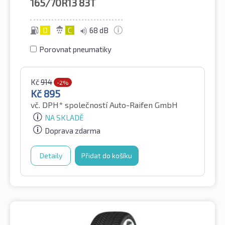
165/70R13
83T
D
C
68 dB
Porovnat pneumatiky
Kč
914
-2%
Kč
895
vč. DPH*
společností Auto-Raifen GmbH
NA SKLADĚ
Doprava zdarma
Detaily
Přidat do košíku