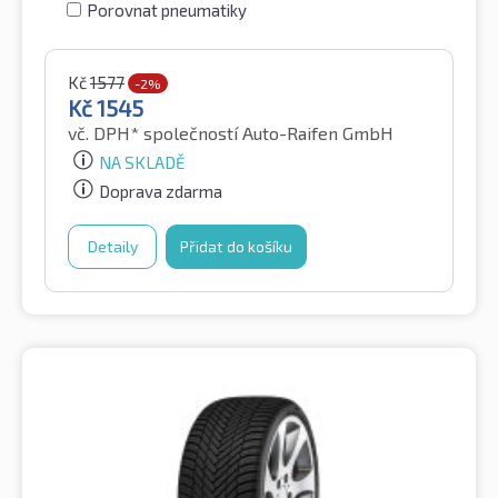
Porovnat pneumatiky
Kč
1577
-2%
Kč
1545
vč. DPH*
společností Auto-Raifen GmbH
NA SKLADĚ
Doprava zdarma
Detaily
Přidat do košíku