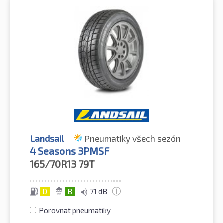
Landsail
Pneumatiky všech sezón
4 Seasons 3PMSF
165/70R13
79T
D
B
71 dB
Porovnat pneumatiky