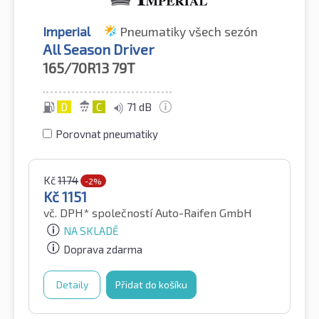
Imperial
Pneumatiky všech sezón
All Season Driver
165/70R13
79T
D
C
71 dB
Porovnat pneumatiky
Kč
1174
-2%
Kč
1151
vč. DPH*
společností Auto-Raifen GmbH
NA SKLADĚ
Doprava zdarma
Detaily
Přidat do košíku