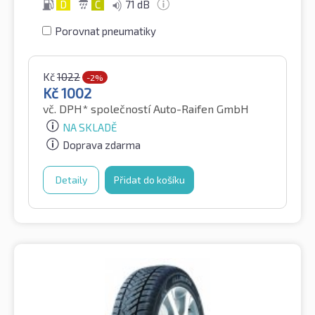
D
C
71 dB
Porovnat pneumatiky
Kč
1022
-2%
Kč
1002
vč. DPH*
společností Auto-Raifen GmbH
NA SKLADĚ
Doprava zdarma
Detaily
Přidat do košíku