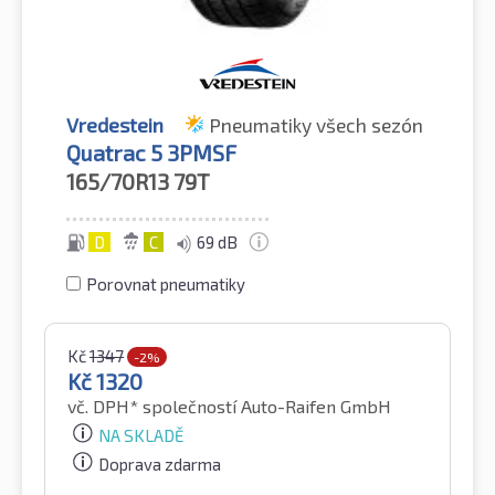
Vredestein
Pneumatiky všech sezón
Quatrac 5 3PMSF
165/70R13
79T
D
C
69 dB
Porovnat pneumatiky
Kč
1347
-2%
Kč
1320
vč. DPH*
společností Auto-Raifen GmbH
NA SKLADĚ
Doprava zdarma