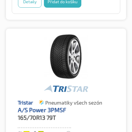
Detaily
Přidat do košíku
Tristar
Pneumatiky všech sezón
A/S Power 3PMSF
165/70R13
79T