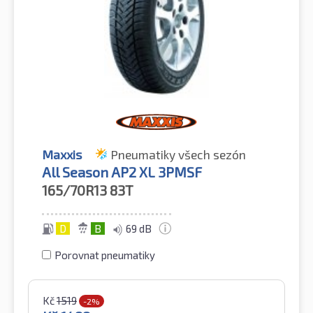
Maxxis
Pneumatiky všech sezón
All Season AP2 XL 3PMSF
165/70R13
83T
D
B
69 dB
Porovnat pneumatiky
Kč
1519
-2%