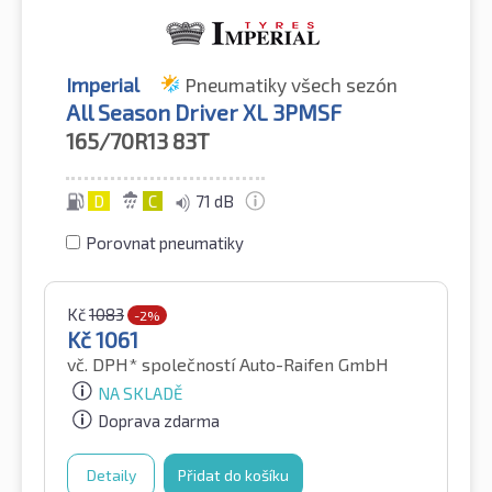
Imperial
Pneumatiky všech sezón
All Season Driver XL 3PMSF
165/70R13
83T
D
C
71 dB
Porovnat pneumatiky
Kč
1083
-2%
Kč
1061
vč. DPH*
společností Auto-Raifen GmbH
NA SKLADĚ
Doprava zdarma
Detaily
Přidat do košíku