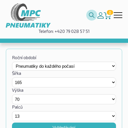
0
Telefon: +420 79 028 57 51
Roční období
Šířka
Výška
Palců
Vyhledávání