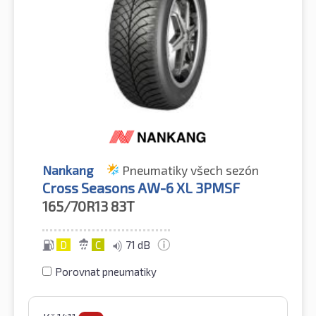
Nankang
Pneumatiky všech sezón
Cross Seasons AW-6 XL 3PMSF
165/70R13
83T
D
C
71 dB
Porovnat pneumatiky