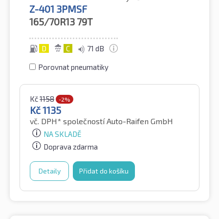
Z-401 3PMSF
165/70R13
79T
D
C
71 dB
Porovnat pneumatiky
Kč
1158
-2%
Kč
1135
vč. DPH*
společností Auto-Raifen GmbH
NA SKLADĚ
Doprava zdarma
Detaily
Přidat do košíku