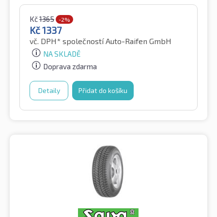
Kč
1365
-2%
Kč
1337
vč. DPH*
společností Auto-Raifen GmbH
NA SKLADĚ
Doprava zdarma
Detaily
Přidat do košíku