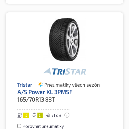
Tristar
Pneumatiky všech sezón
A/S Power XL 3PMSF
165/70R13
83T
D
C
71 dB
Porovnat pneumatiky