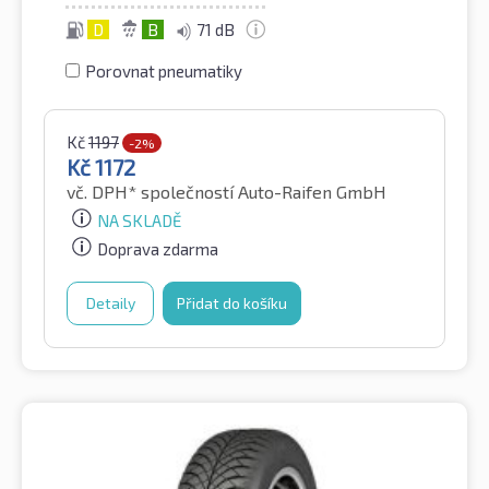
D
B
71 dB
Porovnat pneumatiky
Kč
1197
-2%
Kč
1172
vč. DPH*
společností Auto-Raifen GmbH
NA SKLADĚ
Doprava zdarma
Detaily
Přidat do košíku