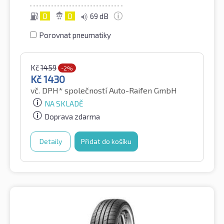
D
D
69 dB
Porovnat pneumatiky
Kč
1459
-2%
Kč
1430
vč. DPH*
společností Auto-Raifen GmbH
NA SKLADĚ
Doprava zdarma
Detaily
Přidat do košíku