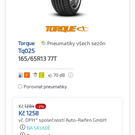
Torque
Pneumatiky všech sezón
Tq025
165/65R13
77T
F
C
70 dB
Porovnat pneumatiky
Kč
1284
-2%
Kč
1258
vč. DPH*
společností Auto-Raifen GmbH
NA SKLADĚ