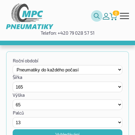
0
Telefon: +420 79 028 57 51
Roční období
Šířka
Výška
Palců
Vyhledávání