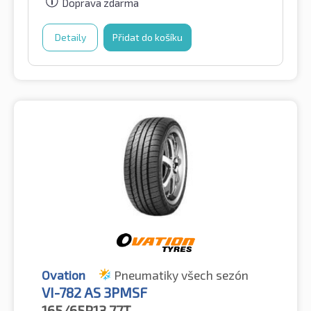
Doprava zdarma
Detaily
Přidat do košíku
Ovation
Pneumatiky všech sezón
VI-782 AS 3PMSF
165/65R13
77T