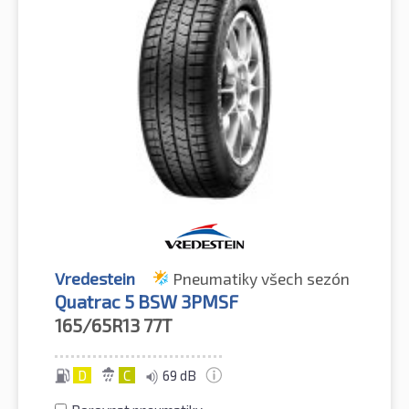
Vredestein
Pneumatiky všech sezón
Quatrac 5 BSW 3PMSF
165/65R13
77T
D
C
69 dB