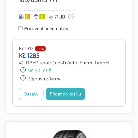
E
C
71 dB
Porovnat pneumatiky
Kč
1312
-2%
Kč
1285
vč. DPH*
společností Auto-Raifen GmbH
NA SKLADĚ
Doprava zdarma
Detaily
Přidat do košíku