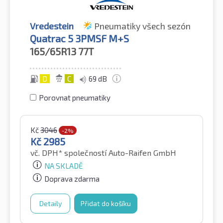
Vredestein
Pneumatiky všech sezón
Quatrac 5 3PMSF M+S
165/65R13
77T
D
C
69 dB
Porovnat pneumatiky
Kč
3046
-2%
Kč
2985
vč. DPH*
společností Auto-Raifen GmbH
NA SKLADĚ
Doprava zdarma
Detaily
Přidat do košíku