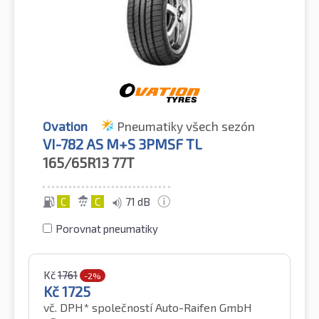
Ovation
Pneumatiky všech sezón
VI-782 AS M+S 3PMSF TL
165/65R13
77T
C
C
71 dB
Porovnat pneumatiky
Kč
1761
-2%
Kč
1725
vč. DPH*
společností Auto-Raifen GmbH