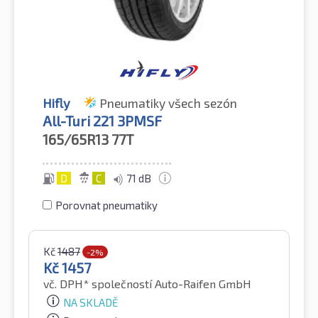
Hifly
Pneumatiky všech sezón
All-Turi 221 3PMSF
165/65R13
77T
D
C
71 dB
Porovnat pneumatiky
Kč
1487
-2%
Kč
1457
vč. DPH*
společností Auto-Raifen GmbH
NA SKLADĚ