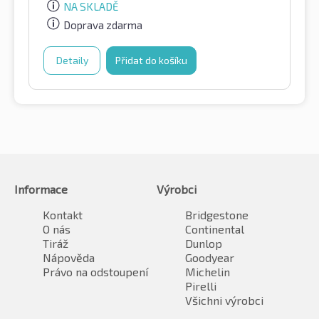
NA SKLADĚ
Doprava zdarma
Detaily
Přidat do košíku
Informace
Výrobci
Kontakt
Bridgestone
O nás
Continental
Tiráž
Dunlop
Nápověda
Goodyear
Právo na odstoupení
Michelin
Pirelli
Všichni výrobci