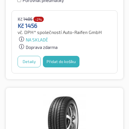
Porovnat pneumatiky
Kč
1486
-2%
Kč
1456
vč. DPH*
společností Auto-Raifen GmbH
NA SKLADĚ
Doprava zdarma
Detaily
Přidat do košíku