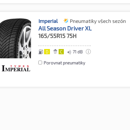
Imperial
Pneumatiky všech sezón
All Season Driver XL
165/55R15
75H
D
C
71 dB
Porovnat pneumatiky