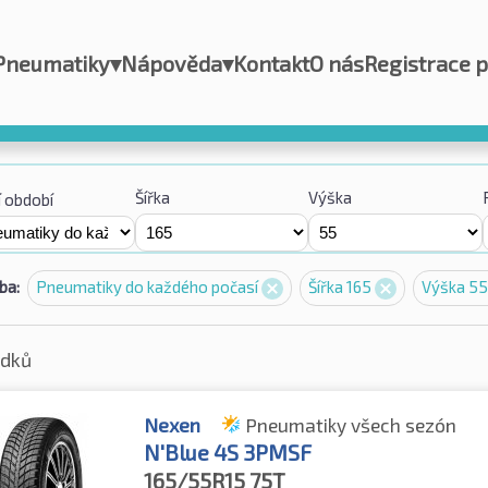
Pneumatiky
▾
Nápověda
▾
Kontakt
O nás
Registrace 
Šířka
Výška
 období
ba:
Pneumatiky do každého počasí
Šířka 165
Výška 5
edků
Nexen
Pneumatiky všech sezón
N'Blue 4S 3PMSF
165/55R15
75T