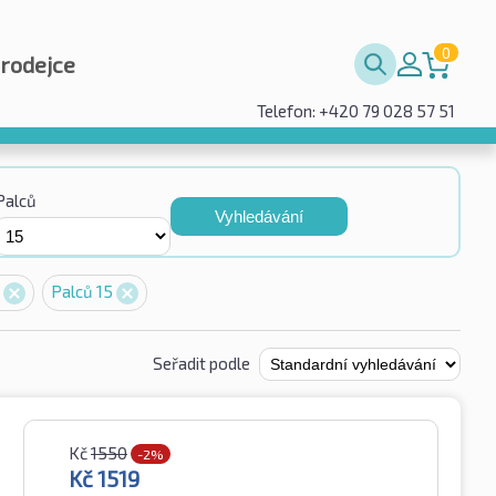
0
prodejce
Telefon: +420 79 028 57 51
Palců
Vyhledávání
5
Palců 15
Seřadit podle
Kč
1550
-2%
Kč
1519