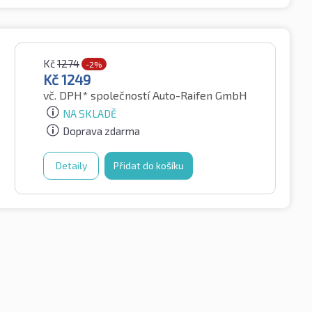
Kč
1274
-2%
Kč
1249
vč. DPH*
společností Auto-Raifen GmbH
NA SKLADĚ
Doprava zdarma
Detaily
Přidat do košíku