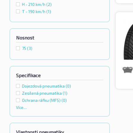
H - 210 km/h
(2)
T - 190 km/h
(1)
Nosnost
75
(3)
Specifikace
Dojezdová pneumatika
(0)
Zesílená pneumatika
(1)
Ochrana ráfku (MFS)
(0)
Více…
Vlastnosti pneumatiky