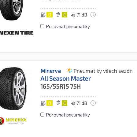
D
C
71 dB
Porovnat pneumatiky
Minerva
Pneumatiky všech sezón
All Season Master
165/55R15
75H
D
C
71 dB
Porovnat pneumatiky