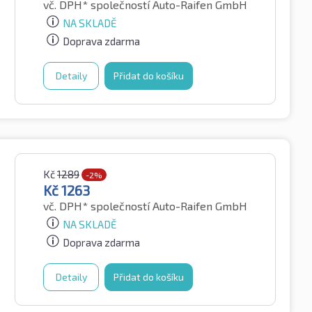
vč. DPH*
společností Auto-Raifen GmbH
NA SKLADĚ
Doprava zdarma
Detaily
Přidat do košíku
Kč
1289
-2%
Kč
1263
vč. DPH*
společností Auto-Raifen GmbH
NA SKLADĚ
Doprava zdarma
Detaily
Přidat do košíku