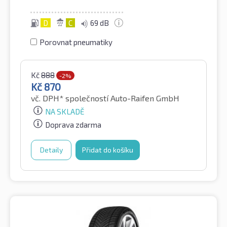
D
C
69 dB
Porovnat pneumatiky
Kč
888
-2%
Kč
870
vč. DPH*
společností Auto-Raifen GmbH
NA SKLADĚ
Doprava zdarma
Detaily
Přidat do košíku