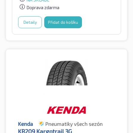
Doprava zdarma
Detaily
Přidat do košíku
Kenda
Pneumatiky všech sezón
KR209 Kargotrail 3G