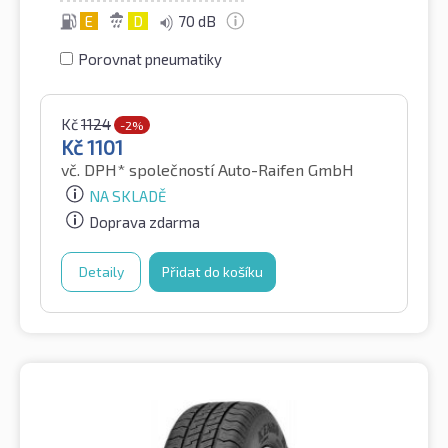
E
D
70 dB
Porovnat pneumatiky
Kč
1124
-2%
Kč
1101
vč. DPH*
společností Auto-Raifen GmbH
NA SKLADĚ
Doprava zdarma
Detaily
Přidat do košíku