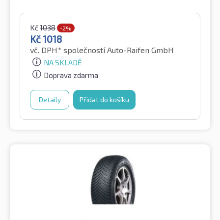
Kč
1038
-2%
Kč
1018
vč. DPH*
společností Auto-Raifen GmbH
NA SKLADĚ
Doprava zdarma
Detaily
Přidat do košíku