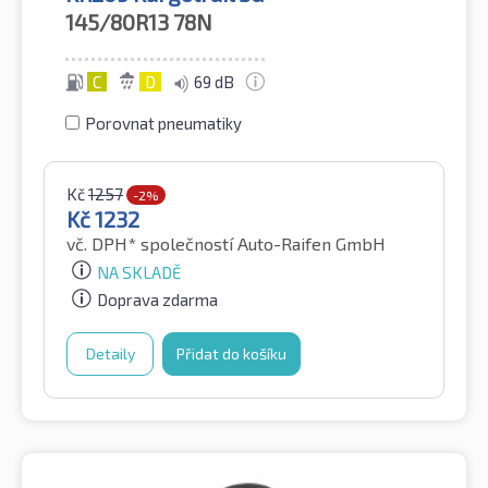
145/80R13
78N
C
D
69 dB
Porovnat pneumatiky
Kč
1257
-2%
Kč
1232
vč. DPH*
společností Auto-Raifen GmbH
NA SKLADĚ
Doprava zdarma
Detaily
Přidat do košíku