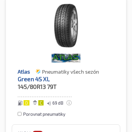
Atlas
Pneumatiky všech sezón
Green 4S XL
145/80R13
79T
D
C
69 dB
Porovnat pneumatiky