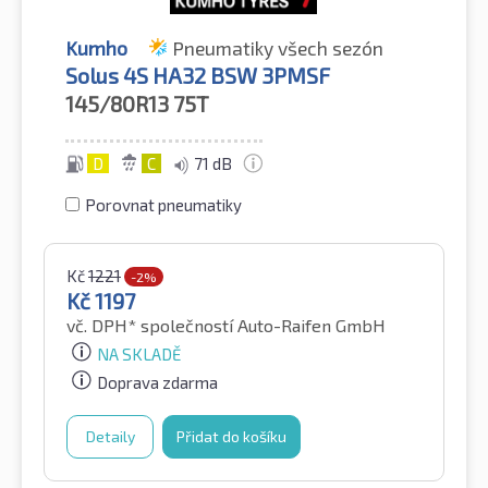
Kumho
Pneumatiky všech sezón
Solus 4S HA32 BSW 3PMSF
145/80R13
75T
D
C
71 dB
Porovnat pneumatiky
Kč
1221
-2%
Kč
1197
vč. DPH*
společností Auto-Raifen GmbH
NA SKLADĚ
Doprava zdarma
Detaily
Přidat do košíku