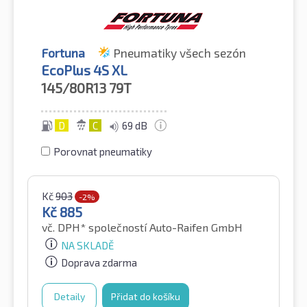
Fortuna
Pneumatiky všech sezón
EcoPlus 4S XL
145/80R13
79T
D
C
69 dB
Porovnat pneumatiky
Kč
903
-2%
Kč
885
vč. DPH*
společností Auto-Raifen GmbH
NA SKLADĚ
Doprava zdarma
Detaily
Přidat do košíku