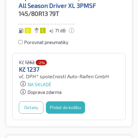
All Season Driver XL 3PMSF
145/80R13
79T
D
C
71 dB
Porovnat pneumatiky
Kč
1262
-2%
Kč
1237
vč. DPH*
společností Auto-Raifen GmbH
NA SKLADĚ
Doprava zdarma
Detaily
Přidat do košíku