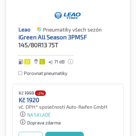
Leao
Pneumatiky všech sezón
iGreen All Season 3PMSF
145/80R13
75T
D
C
71 dB
Porovnat pneumatiky
Kč
1959
-2%
Kč
1920
vč. DPH*
společností Auto-Raifen GmbH
NA SKLADĚ
Doprava zdarma