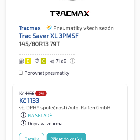
Tracmax
Pneumatiky všech sezón
Trac Saver XL 3PMSF
145/80R13
79T
D
C
71 dB
Porovnat pneumatiky
Kč
1156
-2%
Kč
1133
vč. DPH*
společností Auto-Raifen GmbH
NA SKLADĚ
Doprava zdarma
Detaily
Přidat do košíku