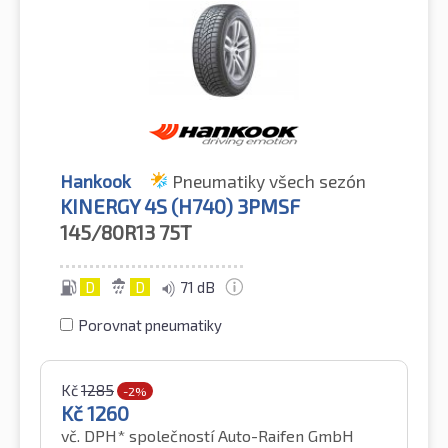
Hankook
Pneumatiky všech sezón
KINERGY 4S (H740) 3PMSF
145/80R13
75T
D
D
71 dB
Porovnat pneumatiky
Kč
1285
-2%
Kč
1260
vč. DPH*
společností Auto-Raifen GmbH