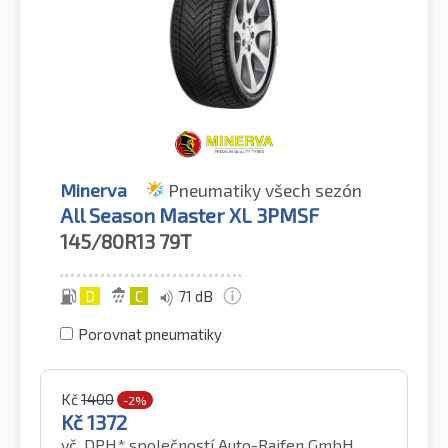
Minerva
Pneumatiky všech sezón
All Season Master XL 3PMSF
145/80R13
79T
D
C
71 dB
Porovnat pneumatiky
Kč
1400
-2%
Kč
1372
vč. DPH*
společností Auto-Raifen GmbH