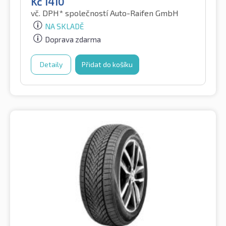
Kč
1410
vč. DPH*
společností Auto-Raifen GmbH
NA SKLADĚ
Doprava zdarma
Detaily
Přidat do košíku