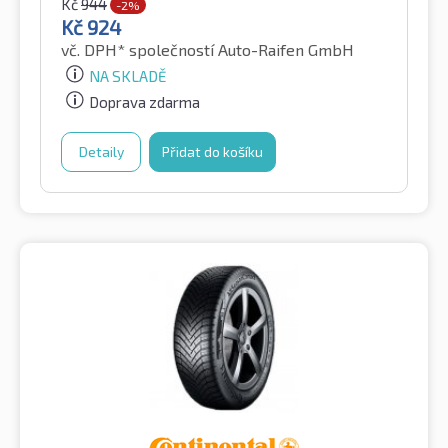
Kč
944
-2%
Kč
924
vč. DPH*
společností Auto-Raifen GmbH
NA SKLADĚ
Doprava zdarma
Detaily
Přidat do košíku