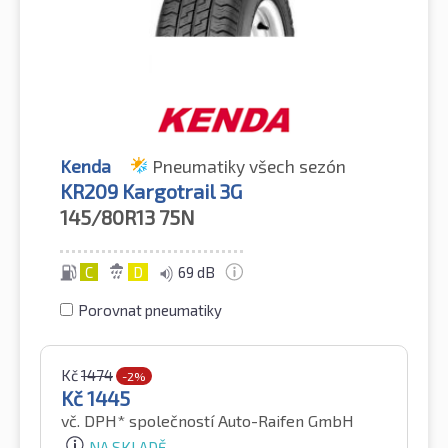
Kenda
Pneumatiky všech sezón
KR209 Kargotrail 3G
145/80R13
75N
C
D
69 dB
Porovnat pneumatiky
Kč
1474
-2%
Kč
1445
vč. DPH*
společností Auto-Raifen GmbH
NA SKLADĚ