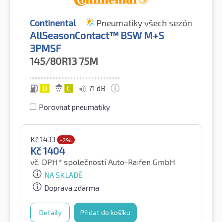
Continental
Pneumatiky všech sezón
AllSeasonContact™ BSW M+S
3PMSF
145/80R13
75M
D
C
71 dB
Porovnat pneumatiky
Kč
1433
-2%
Kč
1404
vč. DPH*
společností Auto-Raifen GmbH
NA SKLADĚ
Doprava zdarma
Detaily
Přidat do košíku