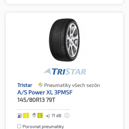
Tristar
Pneumatiky všech sezón
A/S Power XL 3PMSF
145/80R13
79T
D
C
71 dB
Porovnat pneumatiky