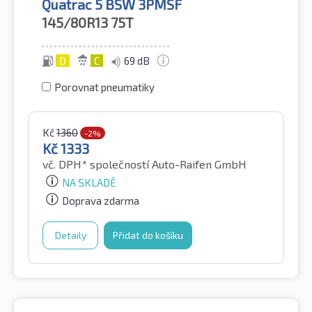
Quatrac 5 BSW 3PMSF
145/80R13
75T
D
C
69 dB
Porovnat pneumatiky
Kč
1360
-2%
Kč
1333
vč. DPH*
společností Auto-Raifen GmbH
NA SKLADĚ
Doprava zdarma
Detaily
Přidat do košíku