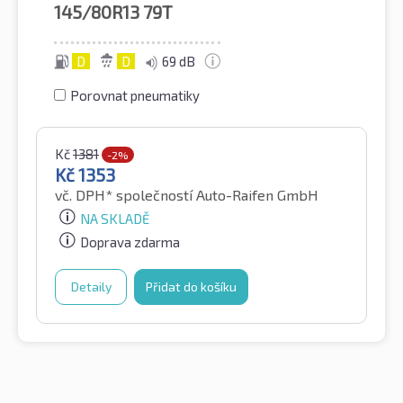
145/80R13
79T
D
D
69 dB
Porovnat pneumatiky
Kč
1381
-2%
Kč
1353
vč. DPH*
společností Auto-Raifen GmbH
NA SKLADĚ
Doprava zdarma
Detaily
Přidat do košíku