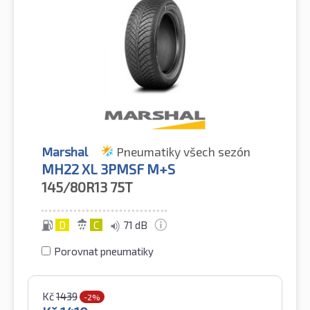
Marshal
Pneumatiky všech sezón
MH22 XL 3PMSF M+S
145/80R13
75T
D
C
71 dB
Porovnat pneumatiky
Kč
1439
-2%