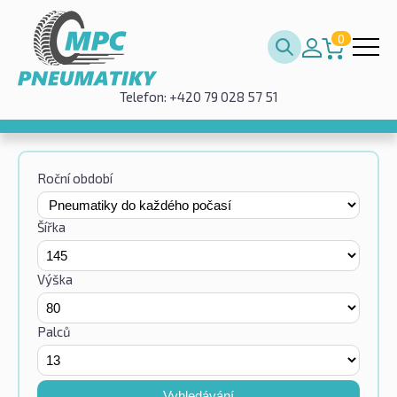
0
Telefon: +420 79 028 57 51
Roční období
Šířka
Výška
Palců
Vyhledávání