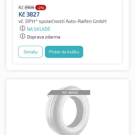
Kč
3906
-2%
Kč
3827
vč. DPH*
společností Auto-Raifen GmbH
NA SKLADĚ
Doprava zdarma
Detaily
Přidat do košíku