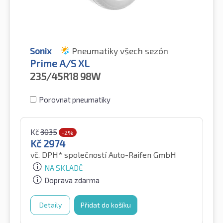
Sonix
Pneumatiky všech sezón
Prime A/S XL
235/45R18
98W
Porovnat pneumatiky
Kč
3035
-2%
Kč
2974
vč. DPH*
společností Auto-Raifen GmbH
NA SKLADĚ
Doprava zdarma
Detaily
Přidat do košíku