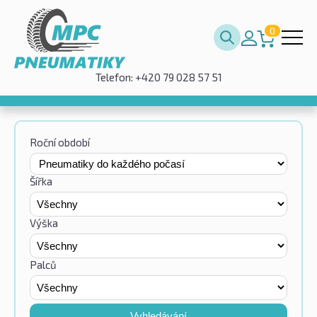
0
Telefon: +420 79 028 57 51
Roční období
Šířka
Výška
Palců
Vyhledávání