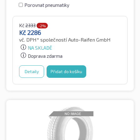
Porovnat pneumatiky
Kč
2333
-2%
Kč
2286
vč. DPH*
společností Auto-Raifen GmbH
NA SKLADĚ
Doprava zdarma
Detaily
Přidat do košíku