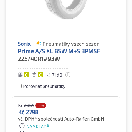
Sonix
Pneumatiky všech sezón
Prime A/S XL BSW M+S 3PMSF
225/40R19
93W
C
C
71 dB
Porovnat pneumatiky
Kč
2854
-2%
Kč
2798
vč. DPH*
společností Auto-Raifen GmbH
NA SKLADĚ