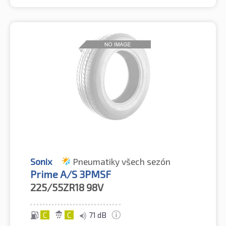
Sonix
Pneumatiky všech sezón
Prime A/S 3PMSF
225/55ZR18
98V
C
C
71 dB