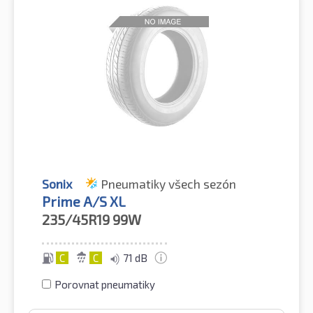
Sonix
Pneumatiky všech sezón
Prime A/S XL
235/45R19
99W
C
C
71 dB
Porovnat pneumatiky