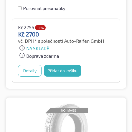
Porovnat pneumatiky
Kč
2755
-2%
Kč
2700
vč. DPH*
společností Auto-Raifen GmbH
NA SKLADĚ
Doprava zdarma
Detaily
Přidat do košíku