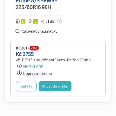
Prime A/S 3PMSF
225/60R16
98H
C
C
71 dB
Porovnat pneumatiky
Kč
2811
-2%
Kč
2755
vč. DPH*
společností Auto-Raifen GmbH
NA SKLADĚ
Doprava zdarma
Detaily
Přidat do košíku