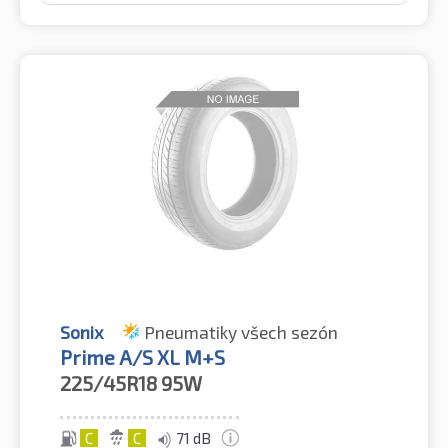
Sonix
Pneumatiky všech sezón
Prime A/S XL M+S
225/45R18
95W
C
C
71 dB