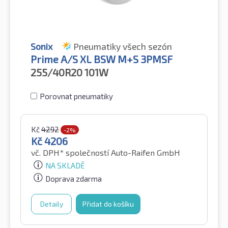
Sonix
Pneumatiky všech sezón
Prime A/S XL BSW M+S 3PMSF
255/40R20
101W
Porovnat pneumatiky
Kč
4292
-2%
Kč
4206
vč. DPH*
společností Auto-Raifen GmbH
NA SKLADĚ
Doprava zdarma
Detaily
Přidat do košíku