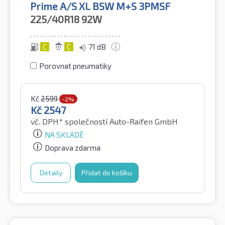
Prime A/S XL BSW M+S 3PMSF
225/40R18
92W
C
C
71 dB
Porovnat pneumatiky
Kč
2599
-2%
Kč
2547
vč. DPH*
společností Auto-Raifen GmbH
NA SKLADĚ
Doprava zdarma
Detaily
Přidat do košíku