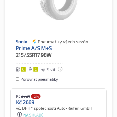
Sonix
Pneumatiky všech sezón
Prime A/S M+S
215/55R17
98W
C
C
71 dB
Porovnat pneumatiky
Kč
2724
-2%
Kč
2669
vč. DPH*
společností Auto-Raifen GmbH
NA SKLADĚ