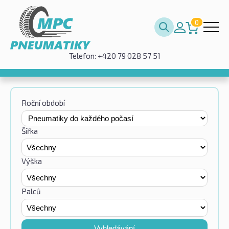
0
Telefon: +420 79 028 57 51
Roční období
Šířka
Výška
Palců
Vyhledávání