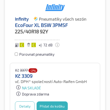
Infinity
Pneumatiky všech sezón
EcoFour XL BSW 3PMSF
225/40R18
92Y
C
C
72 dB
Porovnat pneumatiky
Kč
3377
-2%
Kč
3309
vč. DPH*
společností Auto-Raifen GmbH
NA SKLADĚ
Doprava zdarma
Detaily
Přidat do košíku