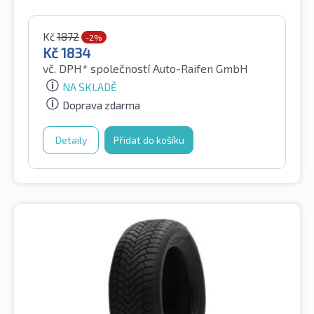
Kč
1872
-2%
Kč
1834
vč. DPH*
společností Auto-Raifen GmbH
NA SKLADĚ
Doprava zdarma
Detaily
Přidat do košíku