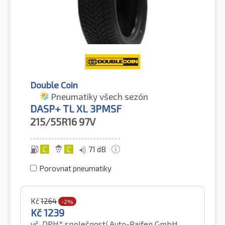
Double Coin
Pneumatiky všech sezón
DASP+ TL XL 3PMSF
215/55R16
97V
C
C
71 dB
Porovnat pneumatiky
Kč
1264
-2%
Kč
1239
vč. DPH*
společností Auto-Raifen GmbH