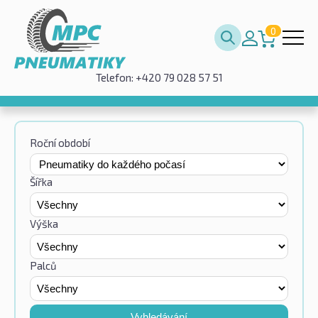
0
Telefon: +420 79 028 57 51
Roční období
Šířka
Výška
Palců
Vyhledávání