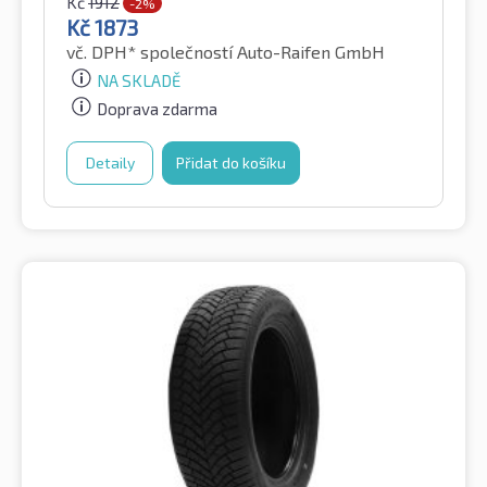
Kč
1912
-2%
Kč
1873
vč. DPH*
společností Auto-Raifen GmbH
NA SKLADĚ
Doprava zdarma
Detaily
Přidat do košíku