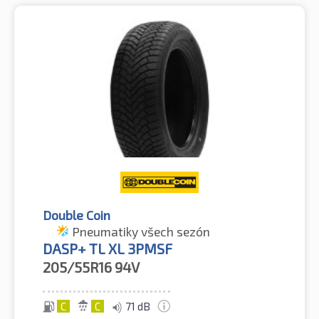
Double Coin
Pneumatiky všech sezón
DASP+ TL XL 3PMSF
205/55R16
94V
C
C
71 dB