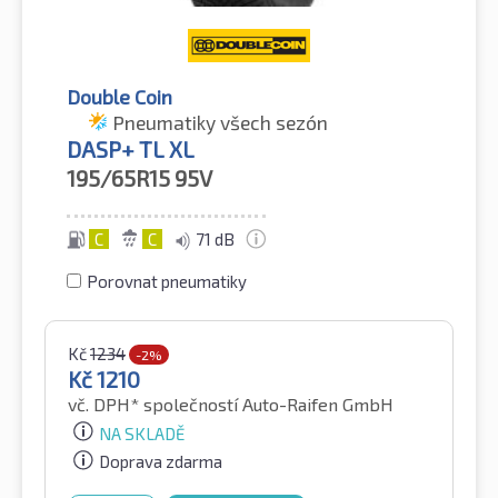
Double Coin
Pneumatiky všech sezón
DASP+ TL XL
195/65R15
95V
C
C
71 dB
Porovnat pneumatiky
Kč
1234
-2%
Kč
1210
vč. DPH*
společností Auto-Raifen GmbH
NA SKLADĚ
Doprava zdarma