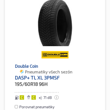
Double Coin
Pneumatiky všech sezón
DASP+ TL XL 3PMSF
195/60R18
96H
C
C
71 dB
Porovnat pneumatiky