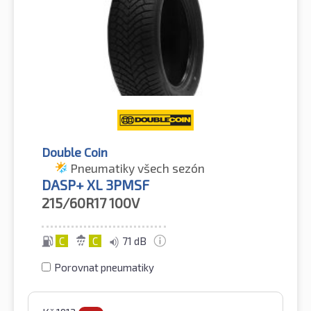
Double Coin
Pneumatiky všech sezón
DASP+ XL 3PMSF
215/60R17
100V
C
C
71 dB
Porovnat pneumatiky