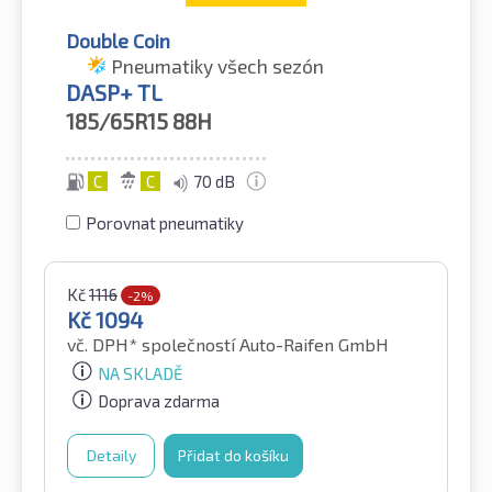
Double Coin
Pneumatiky všech sezón
DASP+ TL
185/65R15
88H
C
C
70 dB
Porovnat pneumatiky
Kč
1116
-2%
Kč
1094
vč. DPH*
společností Auto-Raifen GmbH
NA SKLADĚ
Doprava zdarma
Detaily
Přidat do košíku