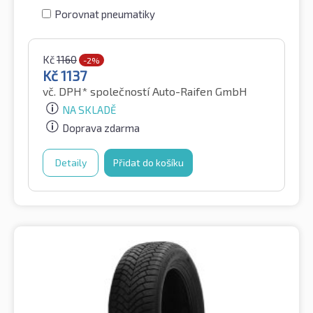
Porovnat pneumatiky
Kč
1160
-2%
Kč
1137
vč. DPH*
společností Auto-Raifen GmbH
NA SKLADĚ
Doprava zdarma
Detaily
Přidat do košíku