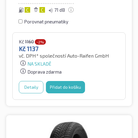
C
C
71 dB
Porovnat pneumatiky
Kč
1160
-2%
Kč
1137
vč. DPH*
společností Auto-Raifen GmbH
NA SKLADĚ
Doprava zdarma
Detaily
Přidat do košíku