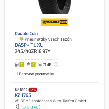
Double Coin
Pneumatiky všech sezón
DASP+ TL XL
245/40ZR18
97Y
C
C
71 dB
Porovnat pneumatiky
Kč
1802
-2%
Kč
1765
vč. DPH*
společností Auto-Raifen GmbH
NA SKLADĚ