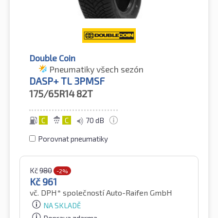
Double Coin
Pneumatiky všech sezón
DASP+ TL 3PMSF
175/65R14
82T
C
C
70 dB
Porovnat pneumatiky
Kč
980
-2%
Kč
961
vč. DPH*
společností Auto-Raifen GmbH
NA SKLADĚ