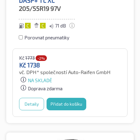
DASP+ TL XL
205/55R19
97V
C
C
71 dB
Porovnat pneumatiky
Kč
1773
-2%
Kč
1738
vč. DPH*
společností Auto-Raifen GmbH
NA SKLADĚ
Doprava zdarma
Detaily
Přidat do košíku