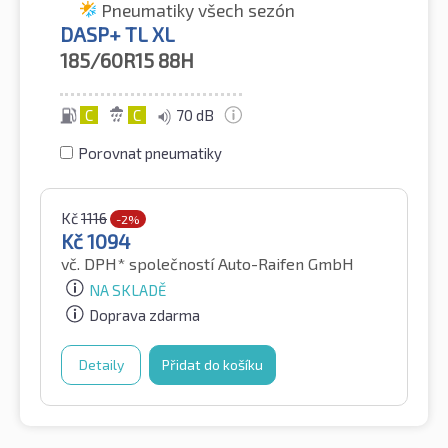
Pneumatiky všech sezón
DASP+ TL XL
185/60R15
88H
C
C
70 dB
Porovnat pneumatiky
Kč
1116
-2%
Kč
1094
vč. DPH*
společností Auto-Raifen GmbH
NA SKLADĚ
Doprava zdarma
Detaily
Přidat do košíku