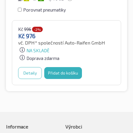
Porovnat pneumatiky
Kč
996
-2%
Kč
976
vč. DPH*
společností Auto-Raifen GmbH
NA SKLADĚ
Doprava zdarma
Detaily
Přidat do košíku
Informace
Výrobci