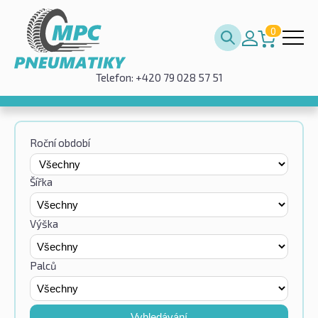
0
Telefon: +420 79 028 57 51
Roční období
Šířka
Výška
Palců
Vyhledávání