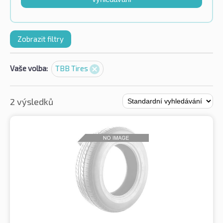
Zobrazit filtry
Vaše volba:
TBB Tires
2 výsledků