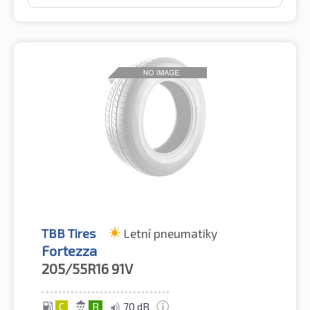
TBB Tires
Letní pneumatiky
Fortezza
205/55R16
91V
C
B
70 dB