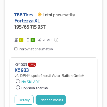
TBB Tires
Letní pneumatiky
Fortezza XL
195/65R15
95T
C
B
70 dB
Porovnat pneumatiky
Kč
1003
-2%
Kč
983
vč. DPH*
společností Auto-Raifen GmbH
NA SKLADĚ
Doprava zdarma
Detaily
Přidat do košíku