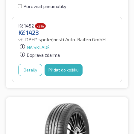
Porovnat pneumatiky
Kč
1452
-2%
Kč
1423
vč. DPH*
společností Auto-Raifen GmbH
NA SKLADĚ
Doprava zdarma
Detaily
Přidat do košíku