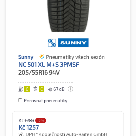
Sunny
Pneumatiky všech sezón
NC 501 XL M+S 3PMSF
205/55R16
94V
C
C
67 dB
Porovnat pneumatiky
Kč
1283
-2%
Kč
1257
vč. DPH*
společností Auto-Raifen GmbH