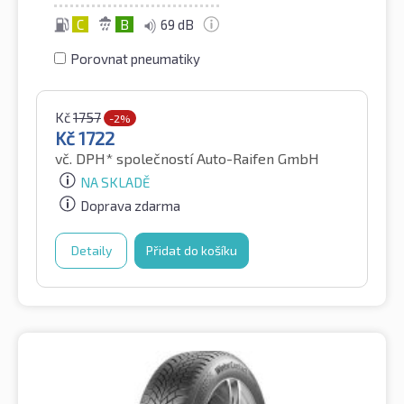
C
B
69 dB
Porovnat pneumatiky
Kč
1757
-2%
Kč
1722
vč. DPH*
společností Auto-Raifen GmbH
NA SKLADĚ
Doprava zdarma
Detaily
Přidat do košíku