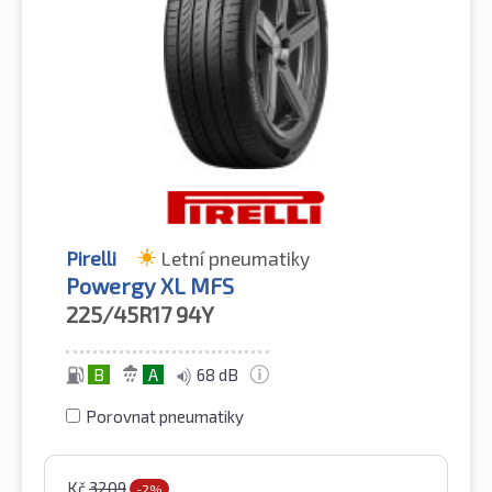
Pirelli
Letní pneumatiky
Powergy XL MFS
225/45R17
94Y
B
A
68 dB
Porovnat pneumatiky
Kč
3209
-2%