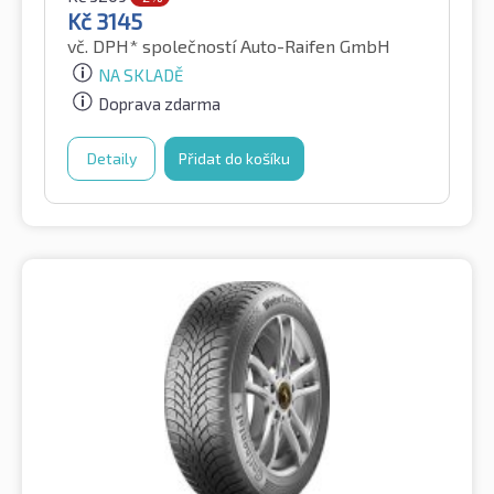
Kč
3145
vč. DPH*
společností Auto-Raifen GmbH
NA SKLADĚ
Doprava zdarma
Detaily
Přidat do košíku