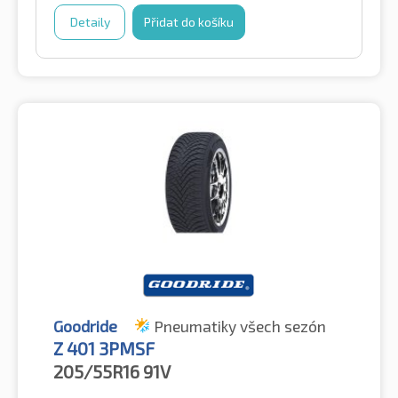
Detaily
Přidat do košíku
Goodride
Pneumatiky všech sezón
Z 401 3PMSF
205/55R16
91V