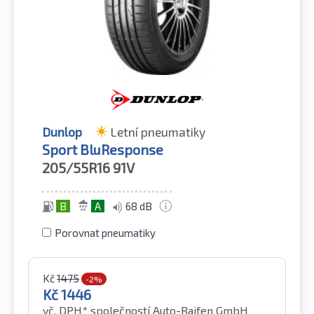
Dunlop
Letní pneumatiky
Sport BluResponse
205/55R16
91V
B
A
68 dB
Porovnat pneumatiky
Kč
1475
-2%
Kč
1446
vč. DPH*
společností Auto-Raifen GmbH