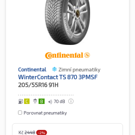
Continental
Zimní pneumatiky
WinterContact TS 870 3PMSF
205/55R16
91H
C
B
70 dB
Porovnat pneumatiky
Kč
2448
-2%