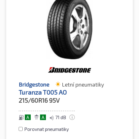
Bridgestone
Letní pneumatiky
Turanza T005 AO
215/60R16
95V
A
A
71 dB
Porovnat pneumatiky