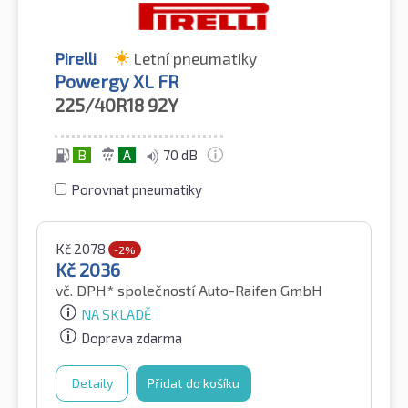
Pirelli
Letní pneumatiky
Powergy XL FR
225/40R18
92Y
B
A
70 dB
Porovnat pneumatiky
Kč
2078
-2%
Kč
2036
vč. DPH*
společností Auto-Raifen GmbH
NA SKLADĚ
Doprava zdarma
Detaily
Přidat do košíku