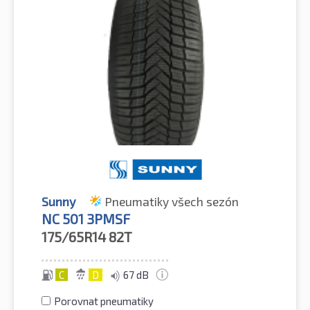
Sunny
Pneumatiky všech sezón
NC 501 3PMSF
175/65R14
82T
C
D
67 dB
Porovnat pneumatiky