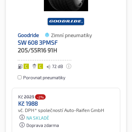
Goodride
Zimní pneumatiky
SW 608 3PMSF
205/55R16
91H
C
C
72 dB
Porovnat pneumatiky
Kč
2029
-2%
Kč
1988
vč. DPH*
společností Auto-Raifen GmbH
NA SKLADĚ
Doprava zdarma