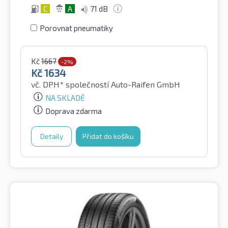
C
A
71 dB
Porovnat pneumatiky
Kč
1667
-2%
Kč
1634
vč. DPH*
společností Auto-Raifen GmbH
NA SKLADĚ
Doprava zdarma
Detaily
Přidat do košíku