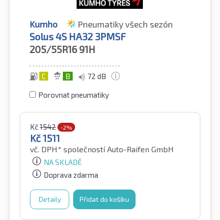
Kumho
Pneumatiky všech sezón
Solus 4S HA32 3PMSF
205/55R16
91H
C
B
72 dB
Porovnat pneumatiky
Kč
1542
-2%
Kč
1511
vč. DPH*
společností Auto-Raifen GmbH
NA SKLADĚ
Doprava zdarma
Detaily
Přidat do košíku