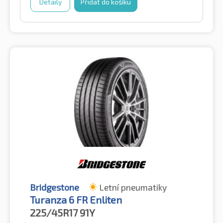
Detaily
Přidat do košíku
Bridgestone
Letní pneumatiky
Turanza 6 FR Enliten
225/45R17
91Y