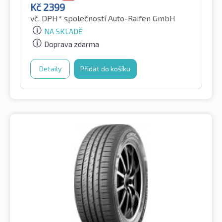
Kč
2399
vč. DPH*
společností Auto-Raifen GmbH
NA SKLADĚ
Doprava zdarma
Detaily
Přidat do košíku