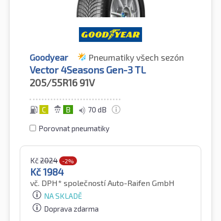
Goodyear
Pneumatiky všech sezón
Vector 4Seasons Gen-3 TL
205/55R16
91V
C
B
70 dB
Porovnat pneumatiky
Kč
2024
-2%
Kč
1984
vč. DPH*
společností Auto-Raifen GmbH
NA SKLADĚ
Doprava zdarma