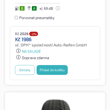
B
A
69 dB
Porovnat pneumatiky
Kč
2026
-2%
Kč
1986
vč. DPH*
společností Auto-Raifen GmbH
NA SKLADĚ
Doprava zdarma
Detaily
Přidat do košíku