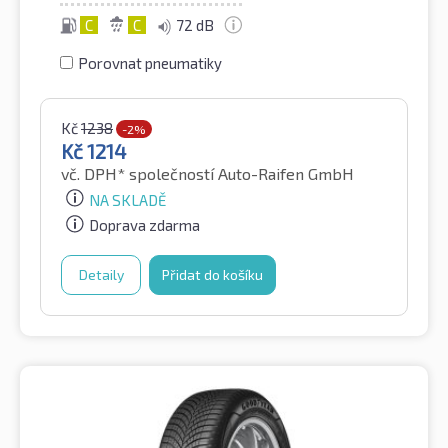
C
C
72 dB
Porovnat pneumatiky
Kč
1238
-2%
Kč
1214
vč. DPH*
společností Auto-Raifen GmbH
NA SKLADĚ
Doprava zdarma
Detaily
Přidat do košíku