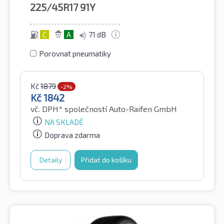
225/45R17
91Y
C
A
71 dB
Porovnat pneumatiky
Kč
1879
-2%
Kč
1842
vč. DPH*
společností Auto-Raifen GmbH
NA SKLADĚ
Doprava zdarma
Detaily
Přidat do košíku