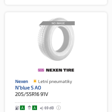
Nexen
Letní pneumatiky
N'blue S AO
205/55R16
91V
A
A
69 dB