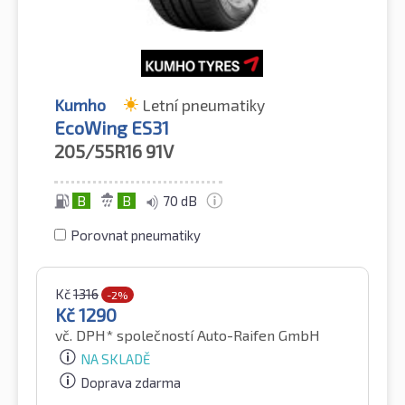
Kumho
Letní pneumatiky
EcoWing ES31
205/55R16
91V
B
B
70 dB
Porovnat pneumatiky
Kč
1316
-2%
Kč
1290
vč. DPH*
společností Auto-Raifen GmbH
NA SKLADĚ
Doprava zdarma