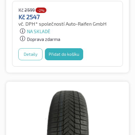
Kč
2599
-2%
Kč
2547
vč. DPH*
společností Auto-Raifen GmbH
NA SKLADĚ
Doprava zdarma
Detaily
Přidat do košíku