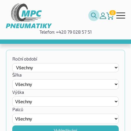
0
Telefon: +420 79 028 57 51
Roční období
Šířka
Výška
Palců
Vyhledávání