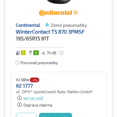
Continental
Zimní pneumatiky
WinterContact TS 870 3PMSF
195/65R15
91T
C
B
70 dB
Porovnat pneumatiky
Kč
1814
-2%
Kč
1777
vč. DPH*
společností Auto-Raifen GmbH
NA SKLADĚ
Doprava zdarma