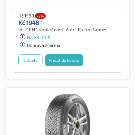
Kč
1988
-2%
Kč
1948
vč. DPH*
společností Auto-Raifen GmbH
NA SKLADĚ
Doprava zdarma
Detaily
Přidat do košíku