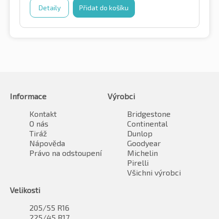
Detaily
Přidat do košíku
Informace
Výrobci
Kontakt
Bridgestone
O nás
Continental
Tiráž
Dunlop
Nápověda
Goodyear
Právo na odstoupení
Michelin
Pirelli
Všichni výrobci
Velikosti
205/55 R16
225/45 R17