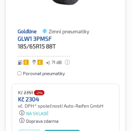
Goldline
Zimní pneumatiky
GLW1 3PMSF
185/65R15
88T
E
E
71 dB
Porovnat pneumatiky
Kč
2351
-2%
Kč
2304
vč. DPH*
společností Auto-Raifen GmbH
NA SKLADĚ
Doprava zdarma