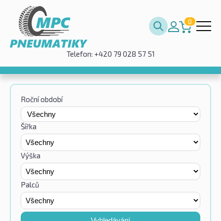
0
Telefon: +420 79 028 57 51
Roční období
Šířka
Výška
Palců
Vyhledávání