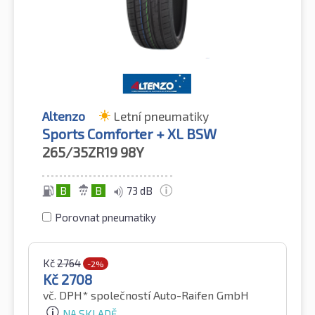
Altenzo
Letní pneumatiky
Sports Comforter + XL BSW
265/35ZR19
98Y
B
B
73 dB
Porovnat pneumatiky
Kč
2764
-2%
Kč
2708
vč. DPH*
společností Auto-Raifen GmbH
NA SKLADĚ