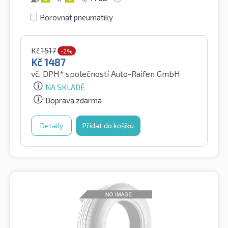
Porovnat pneumatiky
Kč
1517
-2%
Kč
1487
vč. DPH*
společností Auto-Raifen GmbH
NA SKLADĚ
Doprava zdarma
Detaily
Přidat do košíku