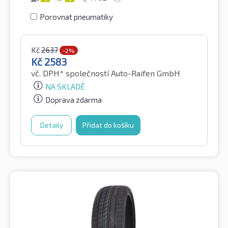
Porovnat pneumatiky
Kč
2637
-2%
Kč
2583
vč. DPH*
společností Auto-Raifen GmbH
NA SKLADĚ
Doprava zdarma
Detaily
Přidat do košíku