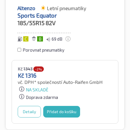
Altenzo
Letní pneumatiky
Sports Equator
185/55R15
82V
C
B
69 dB
Porovnat pneumatiky
Kč
1343
-2%
Kč
1316
vč. DPH*
společností Auto-Raifen GmbH
NA SKLADĚ
Doprava zdarma
Detaily
Přidat do košíku