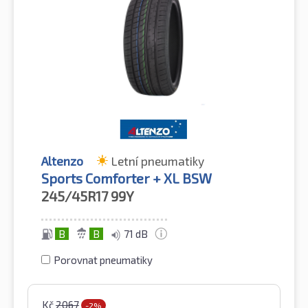
Altenzo
Letní pneumatiky
Sports Comforter + XL BSW
245/45R17
99Y
B
B
71 dB
Porovnat pneumatiky
Kč
2067
-2%