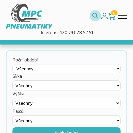
0
Telefon: +420 79 028 57 51
Roční období
Šířka
Výška
Palců
Vyhledávání