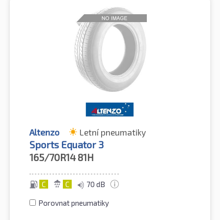
Altenzo
Letní pneumatiky
Sports Equator 3
165/70R14
81H
C
C
70 dB
Porovnat pneumatiky