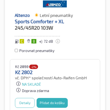
Altenzo
Letní pneumatiky
Sports Comforter + XL
245/45R20
103W
C
B
72 dB
Porovnat pneumatiky
Kč
2859
-2%
Kč
2802
vč. DPH*
společností Auto-Raifen GmbH
NA SKLADĚ
Doprava zdarma
Detaily
Přidat do košíku