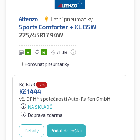
Altenzo
Letní pneumatiky
Sports Comforter + XL BSW
225/45R17
94W
B
B
71 dB
Porovnat pneumatiky
Kč
1473
-2%
Kč
1444
vč. DPH*
společností Auto-Raifen GmbH
NA SKLADĚ
Doprava zdarma
Detaily
Přidat do košíku