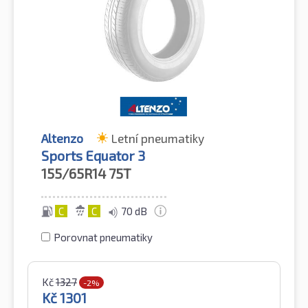
Altenzo
Letní pneumatiky
Sports Equator 3
155/65R14
75T
C
C
70 dB
Porovnat pneumatiky
Kč
1327
-2%
Kč
1301