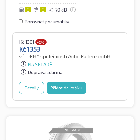
C
C
70 dB
Porovnat pneumatiky
Kč
1381
-2%
Kč
1353
vč. DPH*
společností Auto-Raifen GmbH
NA SKLADĚ
Doprava zdarma
Detaily
Přidat do košíku