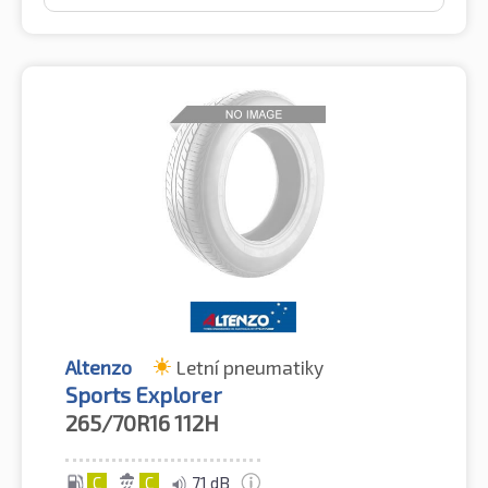
Altenzo
Letní pneumatiky
Sports Explorer
265/70R16
112H
C
C
71 dB