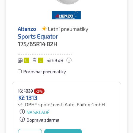
Altenzo
Letní pneumatiky
Sports Equator
175/65R14
82H
C
C
69 dB
Porovnat pneumatiky
Kč
1339
-2%
Kč
1313
vč. DPH*
společností Auto-Raifen GmbH
NA SKLADĚ
Doprava zdarma