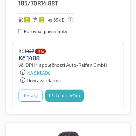
185/70R14
88T
C
C
69 dB
Porovnat pneumatiky
Kč
1437
-2%
Kč
1408
vč. DPH*
společností Auto-Raifen GmbH
NA SKLADĚ
Doprava zdarma
Detaily
Přidat do košíku