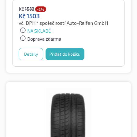
Kč
1533
-2%
Kč
1503
vč. DPH*
společností Auto-Raifen GmbH
NA SKLADĚ
Doprava zdarma
Detaily
Přidat do košíku