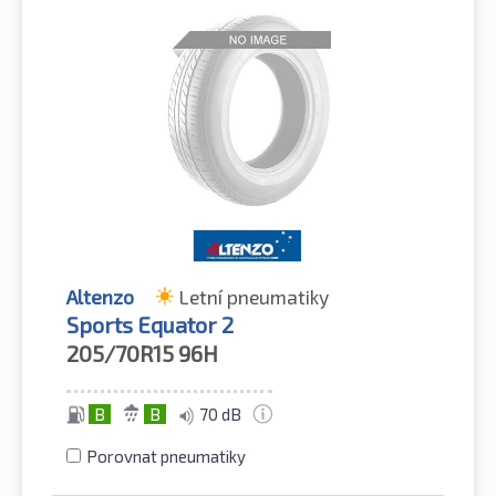
Altenzo
Letní pneumatiky
Sports Equator 2
205/70R15
96H
B
B
70 dB
Porovnat pneumatiky