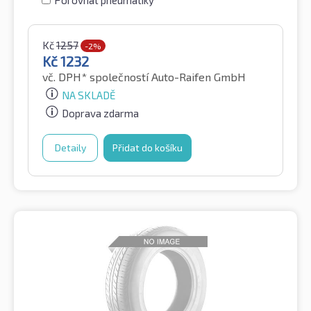
Porovnat pneumatiky
Kč
1257
-2%
Kč
1232
vč. DPH*
společností Auto-Raifen GmbH
NA SKLADĚ
Doprava zdarma
Detaily
Přidat do košíku