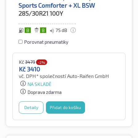
Sports Comforter + XL BSW
285/30R21
100Y
B
B
75 dB
Porovnat pneumatiky
Kč
3479
-2%
Kč
3410
vč. DPH*
společností Auto-Raifen GmbH
NA SKLADĚ
Doprava zdarma
Detaily
Přidat do košíku