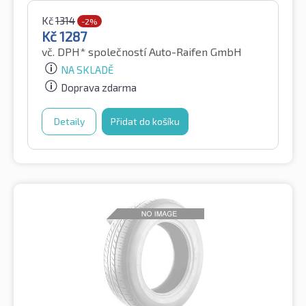
Kč
1314
-2%
Kč
1287
vč. DPH*
společností Auto-Raifen GmbH
NA SKLADĚ
Doprava zdarma
Detaily
Přidat do košíku