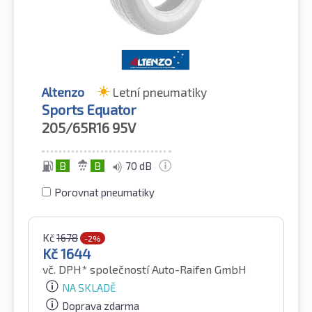
Altenzo
Letní pneumatiky
Sports Equator
205/65R16
95V
B
B
70 dB
Porovnat pneumatiky
Kč
1678
-2%
Kč
1644
vč. DPH*
společností Auto-Raifen GmbH
NA SKLADĚ
Doprava zdarma