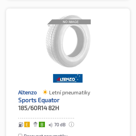
Altenzo
Letní pneumatiky
Sports Equator
185/60R14
82H
E
B
70 dB