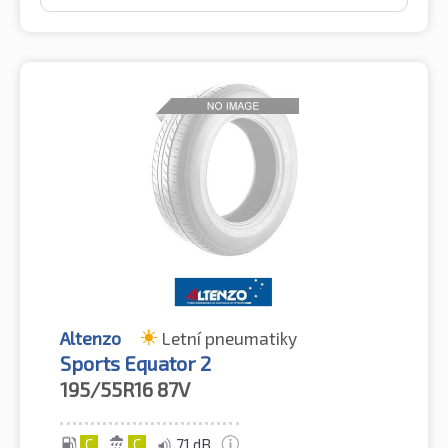
Altenzo
Letní pneumatiky
Sports Equator 2
195/55R16
87V
C
C
71 dB