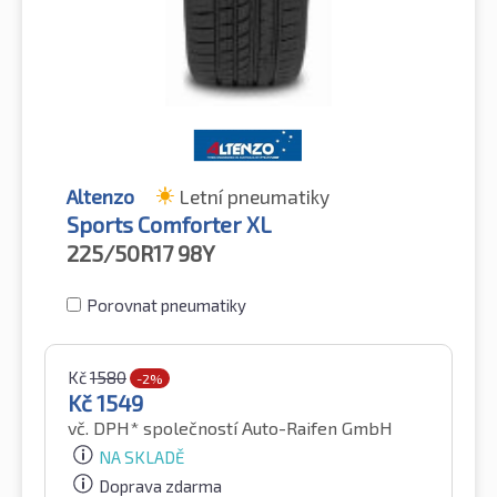
Altenzo
Letní pneumatiky
Sports Comforter XL
225/50R17
98Y
Porovnat pneumatiky
Kč
1580
-2%
Kč
1549
vč. DPH*
společností Auto-Raifen GmbH
NA SKLADĚ
Doprava zdarma