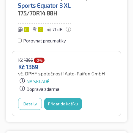
Sports Equator 3 XL
175/70R14
88H
C
C
71 dB
Porovnat pneumatiky
Kč
1396
-2%
Kč
1369
vč. DPH*
společností Auto-Raifen GmbH
NA SKLADĚ
Doprava zdarma
Detaily
Přidat do košíku