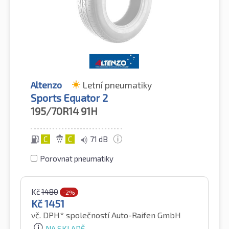
Altenzo
Letní pneumatiky
Sports Equator 2
195/70R14
91H
C
C
71 dB
Porovnat pneumatiky
Kč
1480
-2%
Kč
1451
vč. DPH*
společností Auto-Raifen GmbH
NA SKLADĚ