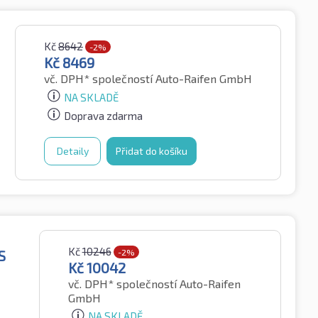
Kč
8642
-2%
Kč
8469
vč. DPH*
společností Auto-Raifen GmbH
NA SKLADĚ
Doprava zdarma
Detaily
Přidat do košíku
Kč
10246
S
-2%
Kč
10042
vč. DPH*
společností Auto-Raifen
GmbH
NA SKLADĚ