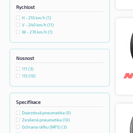
Rychlost
H - 210 km/h
(1)
V - 240 km/h
(11)
W - 270 km/h
(1)
Nosnost
111
(3)
115
(10)
Specifikace
Dojezdová pneumatika
(0)
Zesílená pneumatika
(10)
Ochrana ráfku (MFS)
(3)