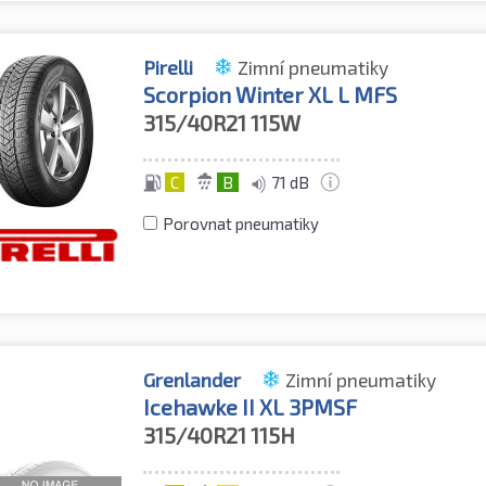
Pirelli
Zimní pneumatiky
Scorpion Winter XL L MFS
315/40R21
115W
C
B
71 dB
Porovnat pneumatiky
Grenlander
Zimní pneumatiky
Icehawke II XL 3PMSF
315/40R21
115H