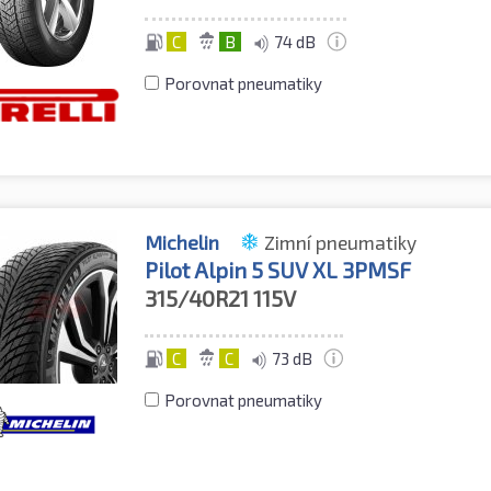
C
B
74 dB
Porovnat pneumatiky
Michelin
Zimní pneumatiky
Pilot Alpin 5 SUV XL 3PMSF
315/40R21
115V
C
C
73 dB
Porovnat pneumatiky