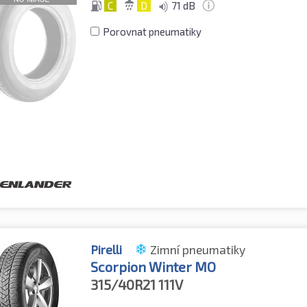
C
D
71 dB
Porovnat pneumatiky
Pirelli
Zimní pneumatiky
Scorpion Winter MO
315/40R21
111V