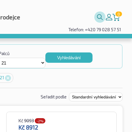
0
prodejce
Telefon: +420 79 028 57 51
Palců
Vyhledávání
 21
Seřadit podle
Kč
9093
-2%
Kč
8912