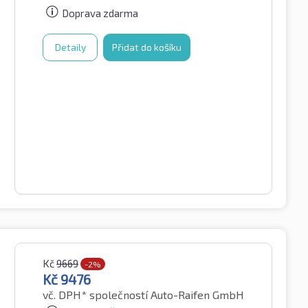
Doprava zdarma
Detaily
Přidat do košíku
Kč
9669
-2%
Kč
9476
vč. DPH*
společností Auto-Raifen GmbH