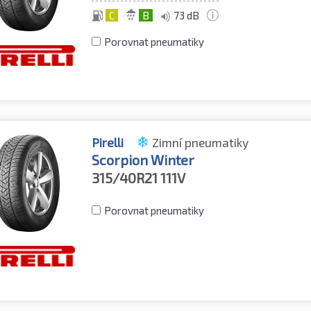
C
B
73 dB
Porovnat pneumatiky
Pirelli
Zimní pneumatiky
Scorpion Winter
315/40R21
111V
Porovnat pneumatiky