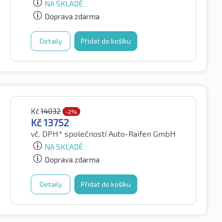
NA SKLADĚ
Doprava zdarma
Detaily
Přidat do košíku
Kč
14032
-2%
Kč
13752
vč. DPH*
společností Auto-Raifen GmbH
NA SKLADĚ
Doprava zdarma
Detaily
Přidat do košíku