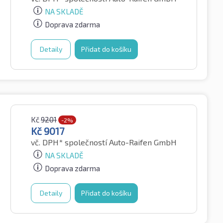
NA SKLADĚ
Doprava zdarma
Detaily
Přidat do košíku
Kč
9201
-2%
Kč
9017
vč. DPH*
společností Auto-Raifen GmbH
NA SKLADĚ
Doprava zdarma
Detaily
Přidat do košíku