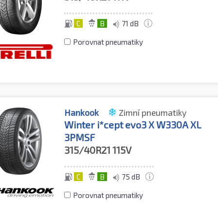
C
B
71 dB
Porovnat pneumatiky
Hankook
Zimní pneumatiky
Winter i*cept evo3 X W330A XL
3PMSF
315/40R21
115V
C
B
75 dB
Porovnat pneumatiky