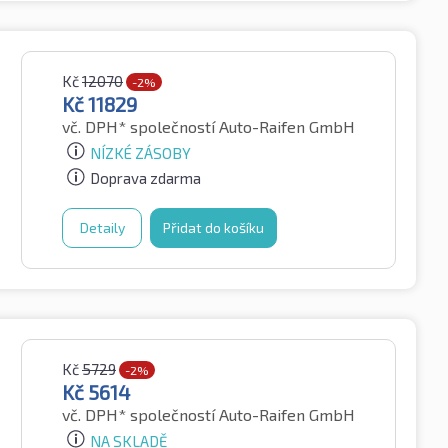
Kč
12070
-2%
Kč
11829
vč. DPH*
společností Auto-Raifen GmbH
NÍZKÉ ZÁSOBY
Doprava zdarma
Detaily
Přidat do košíku
Kč
5729
-2%
Kč
5614
vč. DPH*
společností Auto-Raifen GmbH
NA SKLADĚ