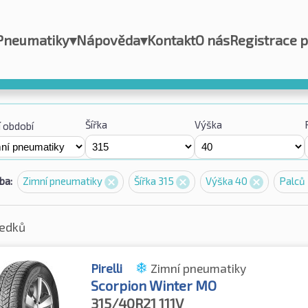
Pneumatiky
▾
Nápověda
▾
Kontakt
O nás
Registrace 
Šířka
Výška
 období
ba:
Zimní pneumatiky
Šířka 315
Výška 40
Palců
ledků
Pirelli
Zimní pneumatiky
Scorpion Winter MO
315/40R21
111V