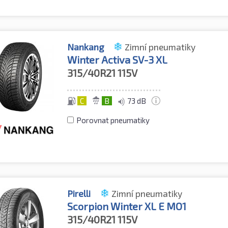
Nankang
Zimní pneumatiky
Winter Activa SV-3 XL
315/40R21
115V
C
B
73 dB
Porovnat pneumatiky
Pirelli
Zimní pneumatiky
Scorpion Winter XL E MO1
315/40R21
115V