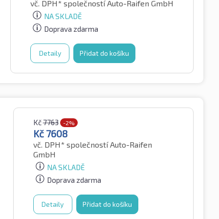
vč. DPH*
společností Auto-Raifen GmbH
NA SKLADĚ
Doprava zdarma
Detaily
Přidat do košíku
Kč
7763
-2%
Kč
7608
vč. DPH*
společností Auto-Raifen
GmbH
NA SKLADĚ
Doprava zdarma
Detaily
Přidat do košíku