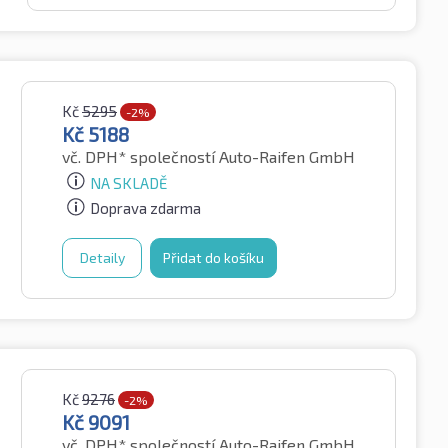
Kč
5295
-2%
Kč
5188
vč. DPH*
společností Auto-Raifen GmbH
NA SKLADĚ
Doprava zdarma
Detaily
Přidat do košíku
Kč
9276
-2%
Kč
9091
vč. DPH*
společností Auto-Raifen GmbH