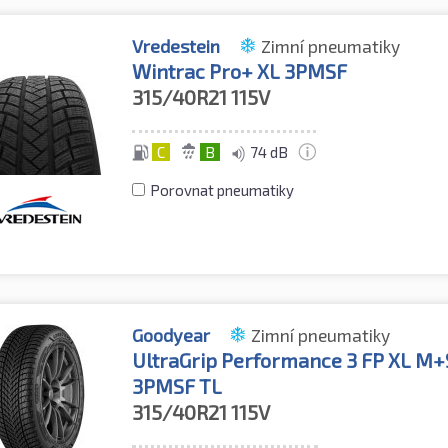
Vredestein
Zimní pneumatiky
Wintrac Pro+ XL 3PMSF
315/40R21
115V
C
B
74 dB
Porovnat pneumatiky
Goodyear
Zimní pneumatiky
UltraGrip Performance 3 FP XL M+
3PMSF TL
315/40R21
115V