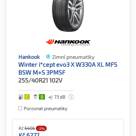
Hankook
Zimní pneumatiky
Winter i*cept evo3 X W330A XL MFS
BSW M+S 3PMSF
255/40R21
102V
C
B
73 dB
Porovnat pneumatiky
Kč
6406
-2%
Kč
6277