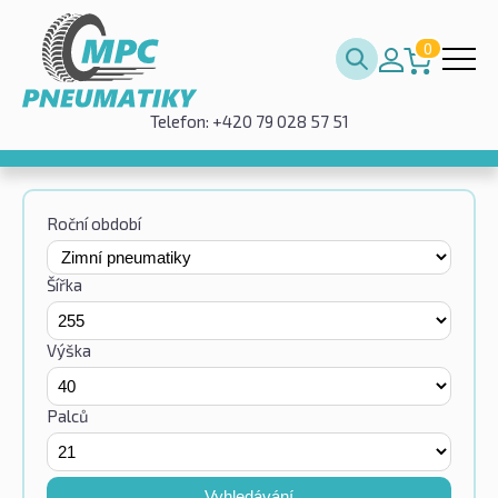
0
Telefon: +420 79 028 57 51
Roční období
Šířka
Výška
Palců
Vyhledávání