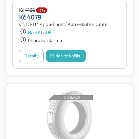
Kč
4162
-2%
Kč
4079
vč. DPH*
společností Auto-Raifen GmbH
NA SKLADĚ
Doprava zdarma
Detaily
Přidat do košíku