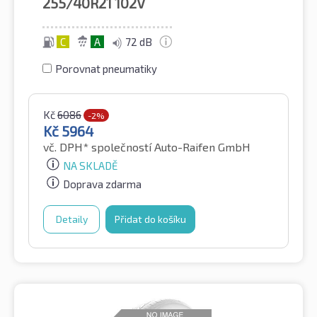
255/40R21
102V
C
A
72 dB
Porovnat pneumatiky
Kč
6086
-2%
Kč
5964
vč. DPH*
společností Auto-Raifen GmbH
NA SKLADĚ
Doprava zdarma
Detaily
Přidat do košíku