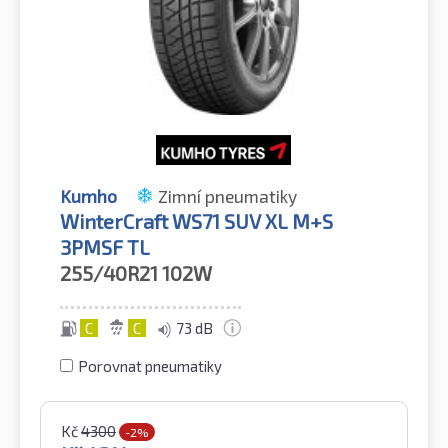
Kumho
Zimní pneumatiky
WinterCraft WS71 SUV XL M+S
3PMSF TL
255/40R21
102W
C
C
73 dB
Porovnat pneumatiky
Kč
4300
-2%