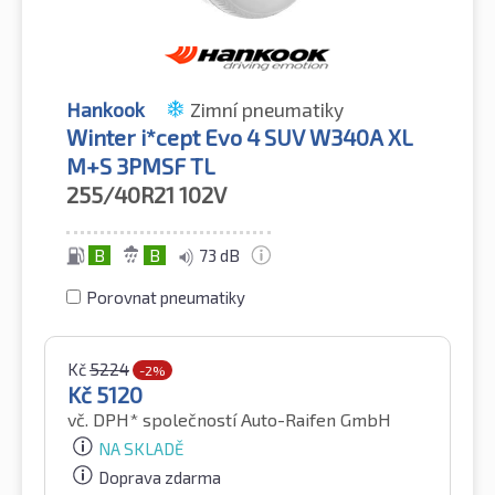
Hankook
Zimní pneumatiky
Winter i*cept Evo 4 SUV W340A XL
M+S 3PMSF TL
255/40R21
102V
B
B
73 dB
Porovnat pneumatiky
Kč
5224
-2%
Kč
5120
vč. DPH*
společností Auto-Raifen GmbH
NA SKLADĚ
Doprava zdarma