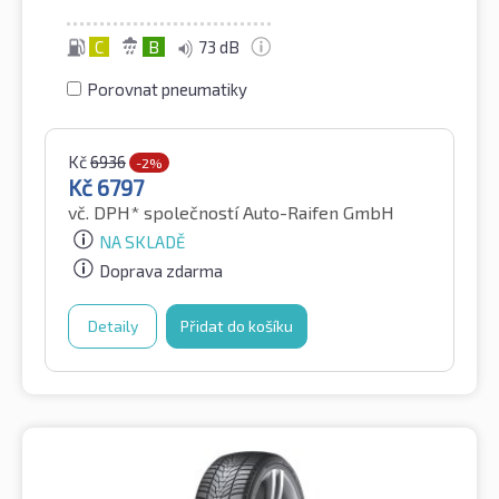
C
B
73 dB
Porovnat pneumatiky
Kč
6936
-2%
Kč
6797
vč. DPH*
společností Auto-Raifen GmbH
NA SKLADĚ
Doprava zdarma
Detaily
Přidat do košíku