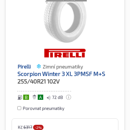
Pirelli
Zimní pneumatiky
Scorpion Winter 3 XL 3PMSF M+S
255/40R21
102V
B
A
72 dB
Porovnat pneumatiky
Kč
6317
-2%