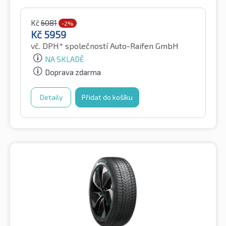
Kč
6081
-2%
Kč
5959
vč. DPH*
společností Auto-Raifen GmbH
NA SKLADĚ
Doprava zdarma
Detaily
Přidat do košíku