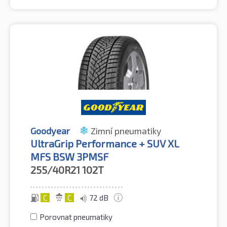
Goodyear
Zimní pneumatiky
UltraGrip Performance + SUV XL
MFS BSW 3PMSF
255/40R21
102T
C
C
72 dB
Porovnat pneumatiky