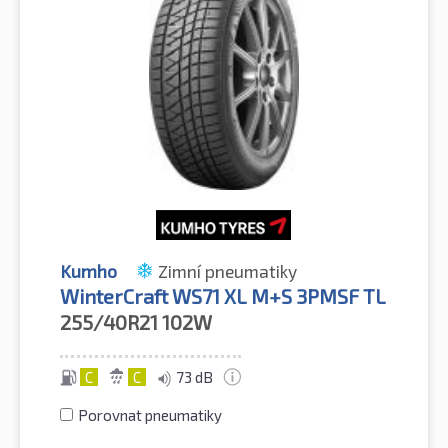
Kumho
Zimní pneumatiky
WinterCraft WS71 XL M+S 3PMSF TL
255/40R21
102W
C
C
73 dB
Porovnat pneumatiky