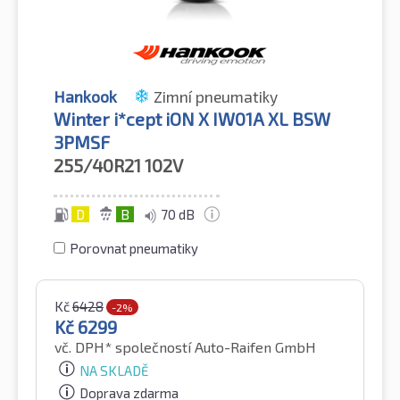
Hankook
Zimní pneumatiky
Winter i*cept iON X IW01A XL BSW
3PMSF
255/40R21
102V
D
B
70 dB
Porovnat pneumatiky
Kč
6428
-2%
Kč
6299
vč. DPH*
společností Auto-Raifen GmbH
NA SKLADĚ
Doprava zdarma