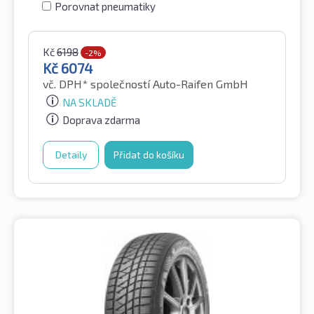
Porovnat pneumatiky
Kč
6198
-2%
Kč
6074
vč. DPH*
společností Auto-Raifen GmbH
NA SKLADĚ
Doprava zdarma
Detaily
Přidat do košíku