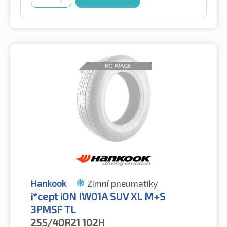
Hankook
Zimní pneumatiky
i*cept iON IW01A SUV XL M+S
3PMSF TL
255/40R21
102H