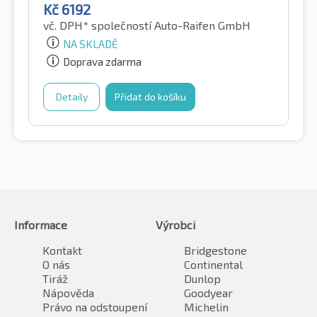
Kč
6192
vč. DPH*
společností Auto-Raifen GmbH
NA SKLADĚ
Doprava zdarma
Detaily
Přidat do košíku
Informace
Výrobci
Kontakt
Bridgestone
O nás
Continental
Tiráž
Dunlop
Nápověda
Goodyear
Právo na odstoupení
Michelin