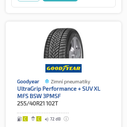
Goodyear
Zimní pneumatiky
UltraGrip Performance + SUV XL
MFS BSW 3PMSF
255/40R21
102T
C
C
72 dB