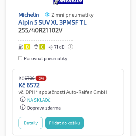
Michelin
Zimní pneumatiky
Alpin 5 SUV XL 3PMSF TL
255/40R21
102V
D
C
71 dB
Porovnat pneumatiky
Kč
6706
-2%
Kč
6572
vč. DPH*
společností Auto-Raifen GmbH
NA SKLADĚ
Doprava zdarma
Detaily
Přidat do košíku