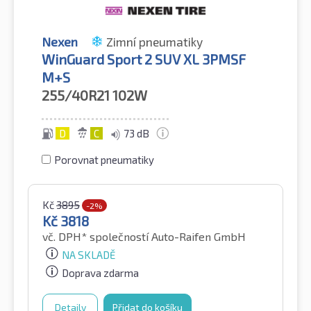
Nexen
Zimní pneumatiky
WinGuard Sport 2 SUV XL 3PMSF
M+S
255/40R21
102W
D
C
73 dB
Porovnat pneumatiky
Kč
3895
-2%
Kč
3818
vč. DPH*
společností Auto-Raifen GmbH
NA SKLADĚ
Doprava zdarma
Detaily
Přidat do košíku