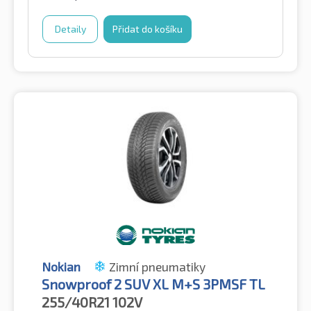
Detaily
Přidat do košíku
Nokian
Zimní pneumatiky
Snowproof 2 SUV XL M+S 3PMSF TL
255/40R21
102V