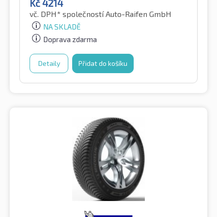
Kč
4214
vč. DPH*
společností Auto-Raifen GmbH
NA SKLADĚ
Doprava zdarma
Detaily
Přidat do košíku