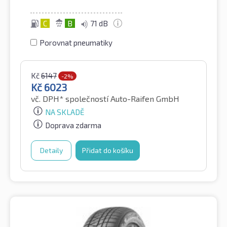
C
B
71 dB
Porovnat pneumatiky
Kč
6147
-2%
Kč
6023
vč. DPH*
společností Auto-Raifen GmbH
NA SKLADĚ
Doprava zdarma
Detaily
Přidat do košíku