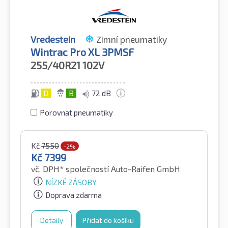
Vredestein
Zimní pneumatiky
Wintrac Pro XL 3PMSF
255/40R21
102V
D
B
72 dB
Porovnat pneumatiky
Kč
7550
-2%
Kč
7399
vč. DPH*
společností Auto-Raifen GmbH
NÍZKÉ ZÁSOBY
Doprava zdarma
Detaily
Přidat do košíku