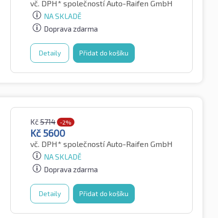
vč. DPH*
společností Auto-Raifen GmbH
NA SKLADĚ
Doprava zdarma
Detaily
Přidat do košíku
Kč
5714
-2%
Kč
5600
vč. DPH*
společností Auto-Raifen GmbH
NA SKLADĚ
Doprava zdarma
Detaily
Přidat do košíku