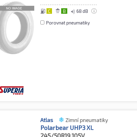
C
B
68 dB
Porovnat pneumatiky
Atlas
Zimní pneumatiky
Polarbear UHP3 XL
245/50R19
105V