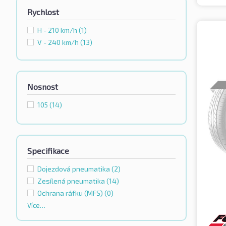
Rychlost
H - 210 km/h
(1)
V - 240 km/h
(13)
Nosnost
105
(14)
Specifikace
Dojezdová pneumatika
(2)
Zesílená pneumatika
(14)
Ochrana ráfku (MFS)
(0)
Více…