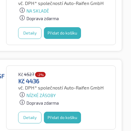
vč. DPH*
společností Auto-Raifen GmbH
NA SKLADĚ
Doprava zdarma
Detaily
Přidat do košíku
Kč
4527
SF
-2%
Kč
4436
vč. DPH*
společností Auto-Raifen GmbH
NÍZKÉ ZÁSOBY
Doprava zdarma
Detaily
Přidat do košíku