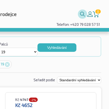
0
prodejce
Telefon: +420 79 028 57 51
Palců
Vyhledávání
 19
Seřadit podle
Kč
4747
-2%
Kč
4652