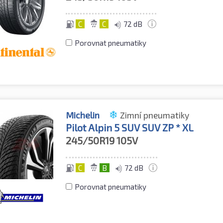
C
C
72 dB
Porovnat pneumatiky
Michelin
Zimní pneumatiky
Pilot Alpin 5 SUV SUV ZP * XL
245/50R19
105V
C
B
72 dB
Porovnat pneumatiky