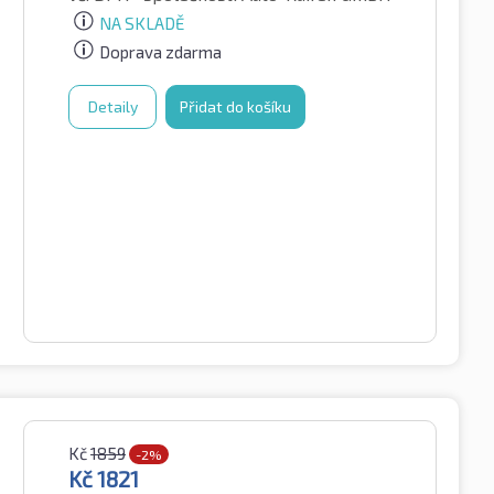
NA SKLADĚ
Doprava zdarma
Detaily
Přidat do košíku
Kč
1859
-2%
Kč
1821