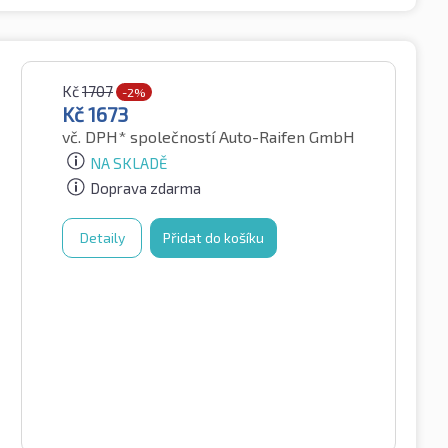
Kč
1707
-2%
Kč
1673
vč. DPH*
společností Auto-Raifen GmbH
NA SKLADĚ
Doprava zdarma
Detaily
Přidat do košíku