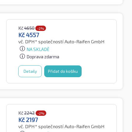
Kč
4650
-2%
Kč
4557
vč. DPH*
společností Auto-Raifen GmbH
NA SKLADĚ
Doprava zdarma
Detaily
Přidat do košíku
Kč
2242
-2%
Kč
2197
vč. DPH*
společností Auto-Raifen GmbH