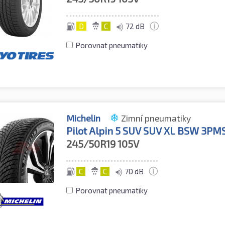
D
C
72 dB
Porovnat pneumatiky
Michelin
Zimní pneumatiky
Pilot Alpin 5 SUV SUV XL BSW 3PM
245/50R19
105V
C
C
70 dB
Porovnat pneumatiky