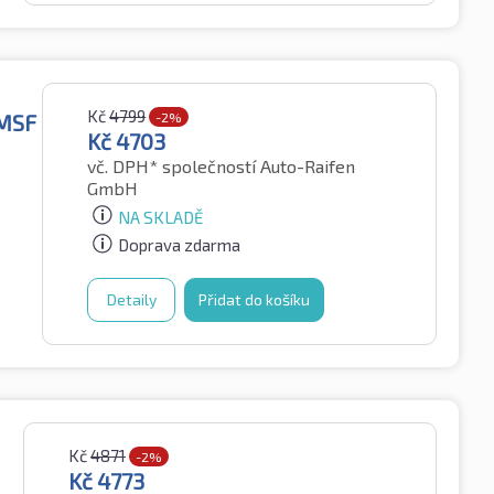
Kč
4799
PMSF
-2%
Kč
4703
vč. DPH*
společností Auto-Raifen
GmbH
NA SKLADĚ
Doprava zdarma
Detaily
Přidat do košíku
Kč
4871
-2%
Kč
4773