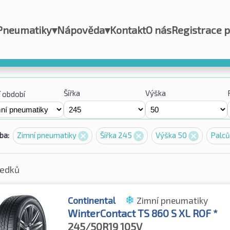
Pneumatiky
▾
Nápověda
▾
Kontakt
O nás
Registrace 
Šířka
Výška
 období
ba:
Zimní pneumatiky
Šířka 245
Výška 50
Palců
ledků
Continental
Zimní pneumatiky
WinterContact TS 860 S XL ROF *
245/50R19
105V