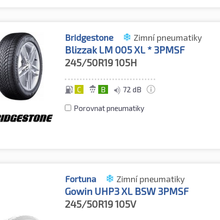
Bridgestone
Zimní pneumatiky
Blizzak LM 005 XL * 3PMSF
245/50R19
105H
C
B
72 dB
Porovnat pneumatiky
Fortuna
Zimní pneumatiky
Gowin UHP3 XL BSW 3PMSF
245/50R19
105V