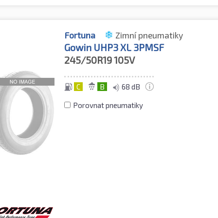
Fortuna
Zimní pneumatiky
Gowin UHP3 XL 3PMSF
245/50R19
105V
C
B
68 dB
Porovnat pneumatiky