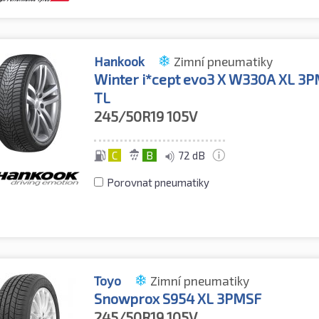
Hankook
Zimní pneumatiky
Winter i*cept evo3 X W330A XL 3
TL
245/50R19
105V
C
B
72 dB
Porovnat pneumatiky
Toyo
Zimní pneumatiky
Snowprox S954 XL 3PMSF
245/50R19
105V