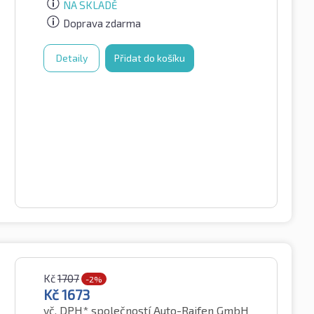
NA SKLADĚ
Doprava zdarma
Detaily
Přidat do košíku
Kč
1707
-2%
Kč
1673
vč. DPH*
společností Auto-Raifen GmbH