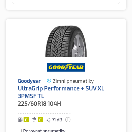
Goodyear
Zimní pneumatiky
UltraGrip Performance + SUV XL
3PMSF TL
225/60R18
104H
C
C
71 dB
Porovnat pneumatiky