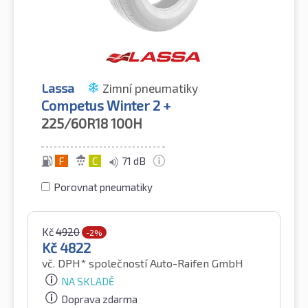
Lassa
Zimní pneumatiky
Competus Winter 2 +
225/60R18
100H
F
C
71 dB
Porovnat pneumatiky
Kč
4920
-2%
Kč
4822
vč. DPH*
společností Auto-Raifen GmbH
NA SKLADĚ
Doprava zdarma