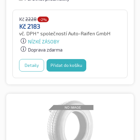
Kč
2228
-2%
Kč
2183
vč. DPH*
společností Auto-Raifen GmbH
NÍZKÉ ZÁSOBY
Doprava zdarma
Detaily
Přidat do košíku