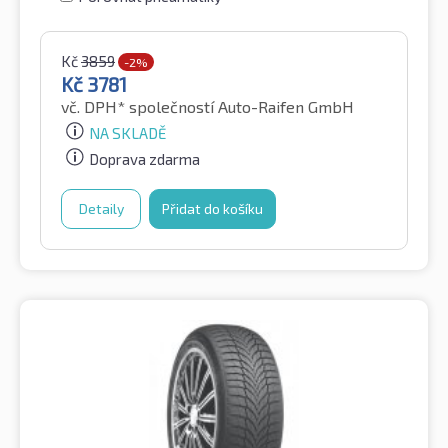
Kč
3859
-2%
Kč
3781
vč. DPH*
společností Auto-Raifen GmbH
NA SKLADĚ
Doprava zdarma
Detaily
Přidat do košíku