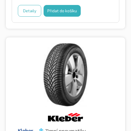
Detaily
Přidat do košíku
Kleber
Zimní pneumatiky