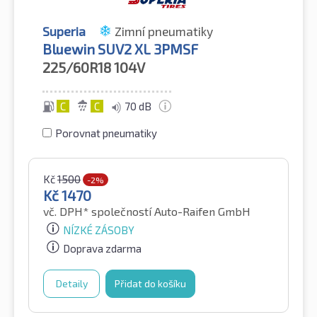
Superia
Zimní pneumatiky
Bluewin SUV2 XL 3PMSF
225/60R18
104V
C
C
70 dB
Porovnat pneumatiky
Kč
1500
-2%
Kč
1470
vč. DPH*
společností Auto-Raifen GmbH
NÍZKÉ ZÁSOBY
Doprava zdarma
Detaily
Přidat do košíku