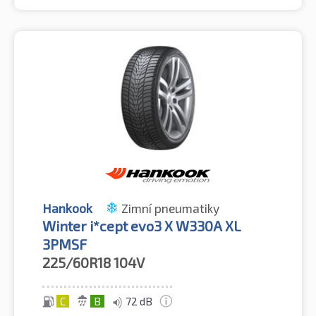
Hankook
Zimní pneumatiky
Winter i*cept evo3 X W330A XL
3PMSF
225/60R18
104V
C
B
72 dB