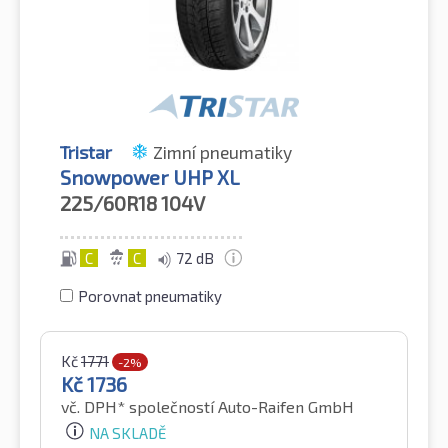
Tristar
Zimní pneumatiky
Snowpower UHP XL
225/60R18
104V
C
C
72 dB
Porovnat pneumatiky
Kč
1771
-2%
Kč
1736
vč. DPH*
společností Auto-Raifen GmbH
NA SKLADĚ