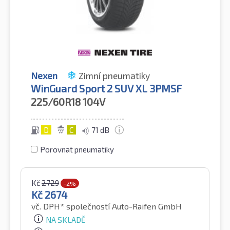
Nexen
Zimní pneumatiky
WinGuard Sport 2 SUV XL 3PMSF
225/60R18
104V
D
C
71 dB
Porovnat pneumatiky
Kč
2729
-2%
Kč
2674
vč. DPH*
společností Auto-Raifen GmbH
NA SKLADĚ