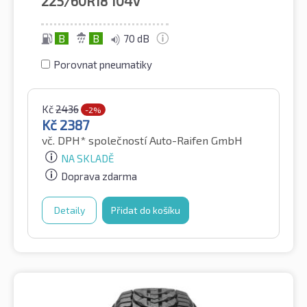
225/60R18
104V
B
B
70 dB
Porovnat pneumatiky
Kč
2436
-2%
Kč
2387
vč. DPH*
společností Auto-Raifen GmbH
NA SKLADĚ
Doprava zdarma
Detaily
Přidat do košíku