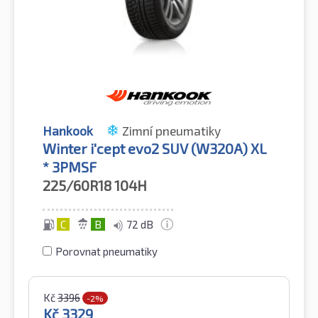
Hankook
Zimní pneumatiky
Winter i'cept evo2 SUV (W320A) XL
* 3PMSF
225/60R18
104H
C
B
72 dB
Porovnat pneumatiky
Kč
3396
-2%
Kč
3329