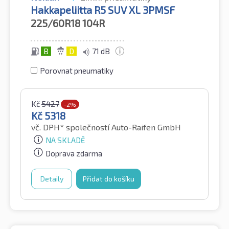
Hakkapeliitta R5 SUV XL 3PMSF
225/60R18
104R
B
D
71 dB
Porovnat pneumatiky
Kč
5427
-2%
Kč
5318
vč. DPH*
společností Auto-Raifen GmbH
NA SKLADĚ
Doprava zdarma
Detaily
Přidat do košíku