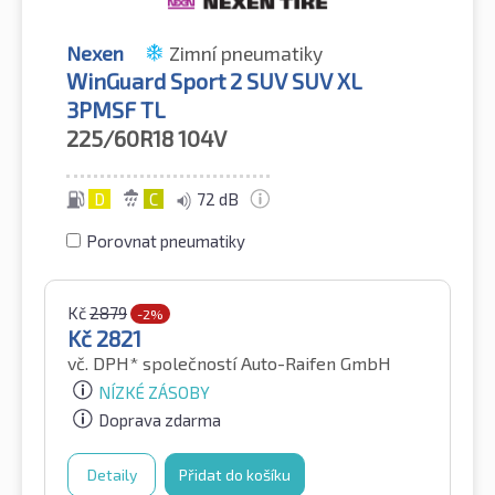
Nexen
Zimní pneumatiky
WinGuard Sport 2 SUV SUV XL
3PMSF TL
225/60R18
104V
D
C
72 dB
Porovnat pneumatiky
Kč
2879
-2%
Kč
2821
vč. DPH*
společností Auto-Raifen GmbH
NÍZKÉ ZÁSOBY
Doprava zdarma
Detaily
Přidat do košíku