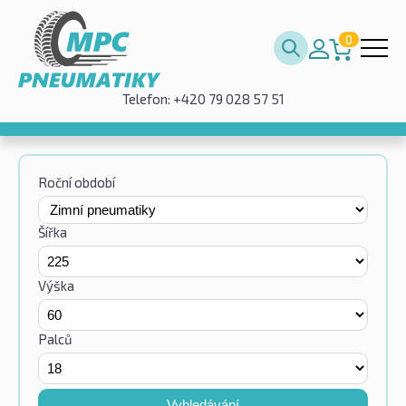
0
Telefon: +420 79 028 57 51
Roční období
Šířka
Výška
Palců
Vyhledávání