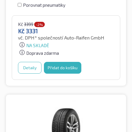
Porovnat pneumatiky
Kč
3399
-2%
Kč
3331
vč. DPH*
společností Auto-Raifen GmbH
NA SKLADĚ
Doprava zdarma
Detaily
Přidat do košíku