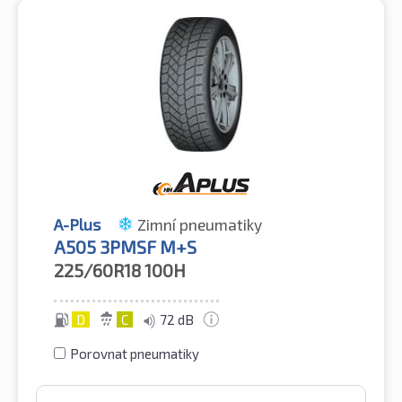
A-Plus
Zimní pneumatiky
A505 3PMSF M+S
225/60R18
100H
D
C
72 dB
Porovnat pneumatiky