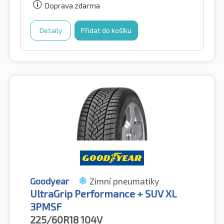
Doprava zdarma
Detaily
Přidat do košíku
Goodyear
Zimní pneumatiky
UltraGrip Performance + SUV XL
3PMSF
225/60R18
104V