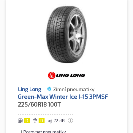
Ling Long
Zimní pneumatiky
Green-Max Winter Ice I-15 3PMSF
225/60R18
100T
D
D
72 dB
Porovnat pneumatiky