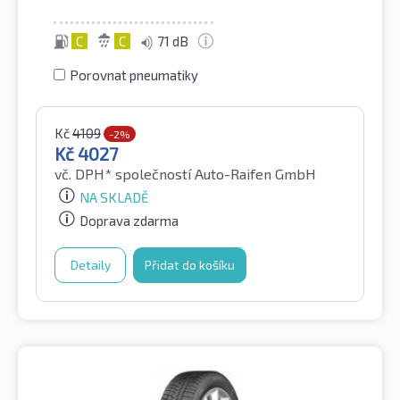
C
C
71 dB
Porovnat pneumatiky
Kč
4109
-2%
Kč
4027
vč. DPH*
společností Auto-Raifen GmbH
NA SKLADĚ
Doprava zdarma
Detaily
Přidat do košíku