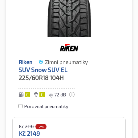
Riken
Zimní pneumatiky
SUV Snow SUV EL
225/60R18
104H
C
C
72 dB
Porovnat pneumatiky
Kč
2193
-2%
Kč
2149