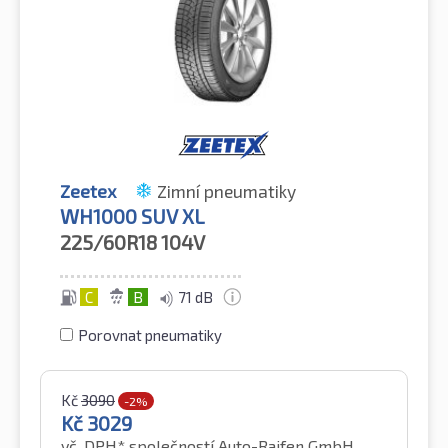
Zeetex
Zimní pneumatiky
WH1000 SUV XL
225/60R18
104V
C
B
71 dB
Porovnat pneumatiky
Kč
3090
-2%
Kč
3029
vč. DPH*
společností Auto-Raifen GmbH