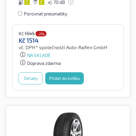
C
C
70 dB
Porovnat pneumatiky
Kč
1545
-2%
Kč
1514
vč. DPH*
společností Auto-Raifen GmbH
NA SKLADĚ
Doprava zdarma
Detaily
Přidat do košíku