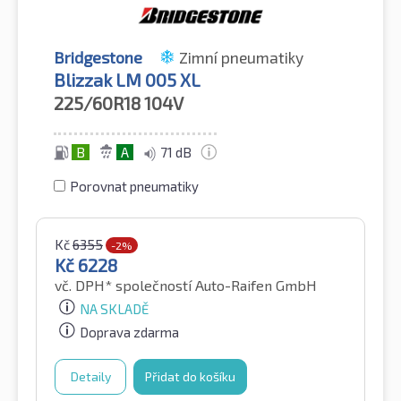
Bridgestone
Zimní pneumatiky
Blizzak LM 005 XL
225/60R18
104V
B
A
71 dB
Porovnat pneumatiky
Kč
6355
-2%
Kč
6228
vč. DPH*
společností Auto-Raifen GmbH
NA SKLADĚ
Doprava zdarma
Detaily
Přidat do košíku