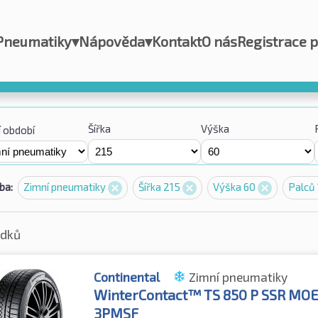
Pneumatiky
▾
Nápověda
▾
Kontakt
O nás
Registrace 
Šířka
Výška
 období
ba:
Zimní pneumatiky
Šířka 215
Výška 60
Palců
edků
Continental
Zimní pneumatiky
WinterContact™ TS 850 P SSR MO
3PMSF