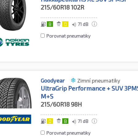
215/60R18
102R
B
D
71 dB
Porovnat pneumatiky
Goodyear
Zimní pneumatiky
UltraGrip Performance + SUV 3PM
M+S
215/60R18
98H
D
B
71 dB
Porovnat pneumatiky