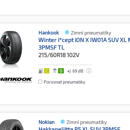
Hankook
Zimní pneumatiky
Winter i*cept iON X IW01A SUV XL
3PMSF TL
215/60R18
102V
C
B
69 dB
Porovnat pneumatiky
Nokian
Zimní pneumatiky
Hakkapeliitta R5 XL SUV 3PMSF