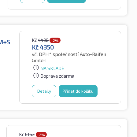
Kč
4438
 M+S
-2%
Kč
4350
vč. DPH*
společností Auto-Raifen
GmbH
NA SKLADĚ
Doprava zdarma
Detaily
Přidat do košíku
Kč
6152
-2%