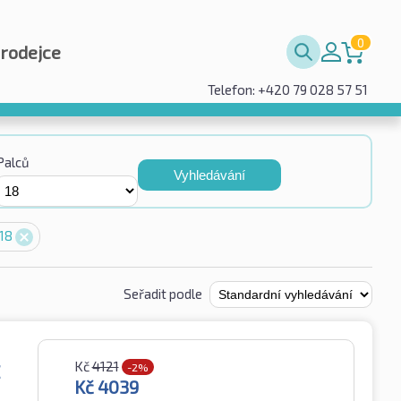
0
prodejce
Telefon: +420 79 028 57 51
Palců
Vyhledávání
 18
Seřadit podle
Kč
4121
E
-2%
Kč
4039