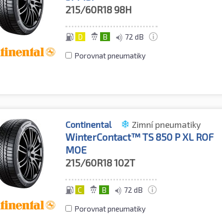
215/60R18
98H
D
B
72 dB
Porovnat pneumatiky
Continental
Zimní pneumatiky
WinterContact™ TS 850 P XL ROF
MOE
215/60R18
102T
C
B
72 dB
Porovnat pneumatiky