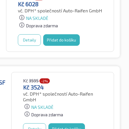
Kč
6028
vč. DPH*
společností Auto-Raifen GmbH
NA SKLADĚ
Doprava zdarma
Detaily
Přidat do košíku
Kč
3595
SF
-2%
Kč
3524
vč. DPH*
společností Auto-Raifen
GmbH
NA SKLADĚ
Doprava zdarma
Detaily
Přidat do košíku