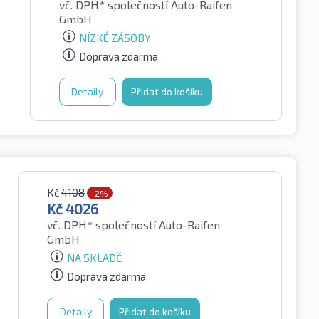
vč. DPH*
společností Auto-Raifen
GmbH
NÍZKÉ ZÁSOBY
Doprava zdarma
Detaily
Přidat do košíku
Kč
4108
-2%
Kč
4026
vč. DPH*
společností Auto-Raifen
GmbH
NA SKLADĚ
Doprava zdarma
Detaily
Přidat do košíku