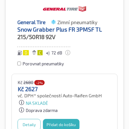
General Tire
Zimní pneumatiky
Snow Grabber Plus FR 3PMSF TL
215/50R18
92V
D
C
72 dB
Porovnat pneumatiky
Kč
2680
-2%
Kč
2627
vč. DPH*
společností Auto-Raifen GmbH
NA SKLADĚ
Doprava zdarma
Detaily
Přidat do košíku