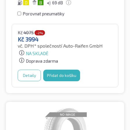
D
B
69 dB
Porovnat pneumatiky
Kč
4075
-2%
Kč
3994
vč. DPH*
společností Auto-Raifen GmbH
NA SKLADĚ
Doprava zdarma
Detaily
Přidat do košíku