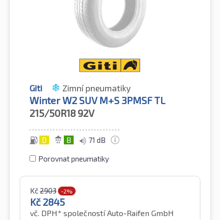
Giti
Zimní pneumatiky
Winter W2 SUV M+S 3PMSF TL
215/50R18
92V
D
B
71 dB
Porovnat pneumatiky
Kč
2903
-2%
Kč
2845
vč. DPH*
společností Auto-Raifen GmbH