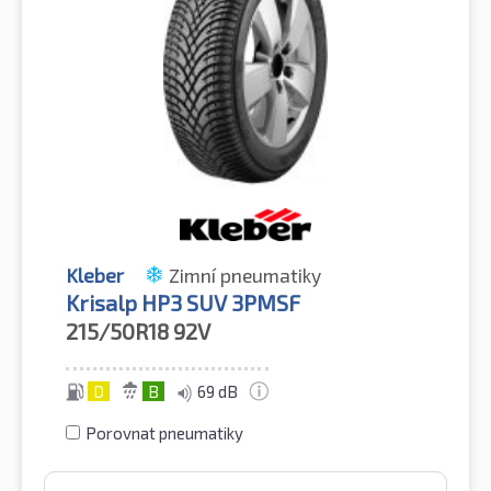
Kleber
Zimní pneumatiky
Krisalp HP3 SUV 3PMSF
215/50R18
92V
D
B
69 dB
Porovnat pneumatiky