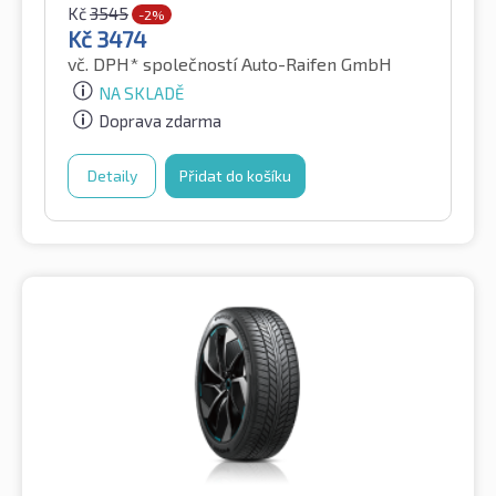
Kč
3545
-2%
Kč
3474
vč. DPH*
společností Auto-Raifen GmbH
NA SKLADĚ
Doprava zdarma
Detaily
Přidat do košíku