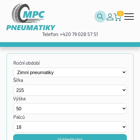
0
Telefon: +420 79 028 57 51
Roční období
Šířka
Výška
Palců
Vyhledávání