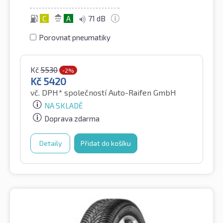
C
A
71 dB
Porovnat pneumatiky
Kč
5530
-2%
Kč
5420
vč. DPH*
společností Auto-Raifen GmbH
NA SKLADĚ
Doprava zdarma
Detaily
Přidat do košíku