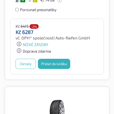
A
C
74 dB
Porovnat pneumatiky
Kč
6415
-2%
Kč
6287
vč. DPH*
společností Auto-Raifen GmbH
NÍZKÉ ZÁSOBY
Doprava zdarma
Detaily
Přidat do košíku