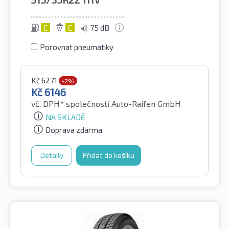
C
C
75 dB
Porovnat pneumatiky
Kč
6271
-2%
Kč
6146
vč. DPH*
společností Auto-Raifen GmbH
NA SKLADĚ
Doprava zdarma
Detaily
Přidat do košíku