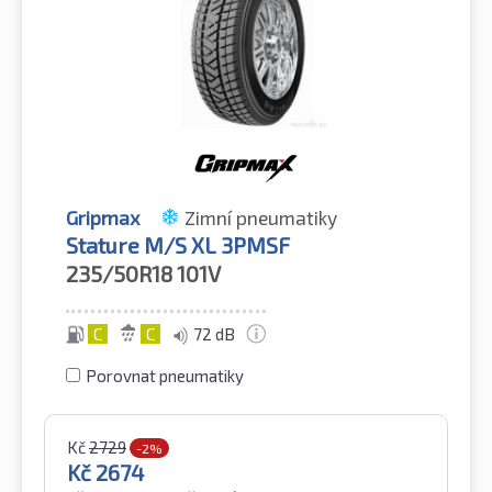
Gripmax
Zimní pneumatiky
Stature M/S XL 3PMSF
235/50R18
101V
C
C
72 dB
Porovnat pneumatiky
Kč
2729
-2%
Kč
2674