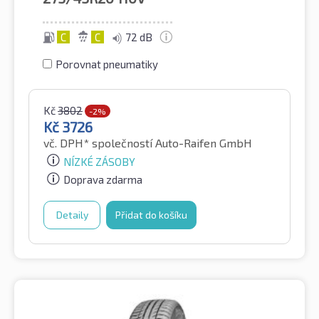
C
C
72 dB
Porovnat pneumatiky
Kč
3802
-2%
Kč
3726
vč. DPH*
společností Auto-Raifen GmbH
NÍZKÉ ZÁSOBY
Doprava zdarma
Detaily
Přidat do košíku