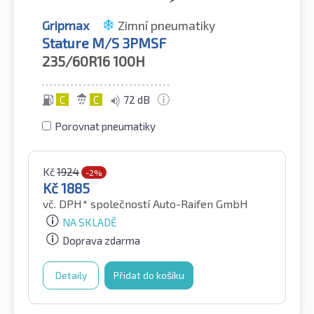
Gripmax
Zimní pneumatiky
Stature M/S 3PMSF
235/60R16
100H
C
C
72 dB
Porovnat pneumatiky
Kč
1924
-2%
Kč
1885
vč. DPH*
společností Auto-Raifen GmbH
NA SKLADĚ
Doprava zdarma
Detaily
Přidat do košíku