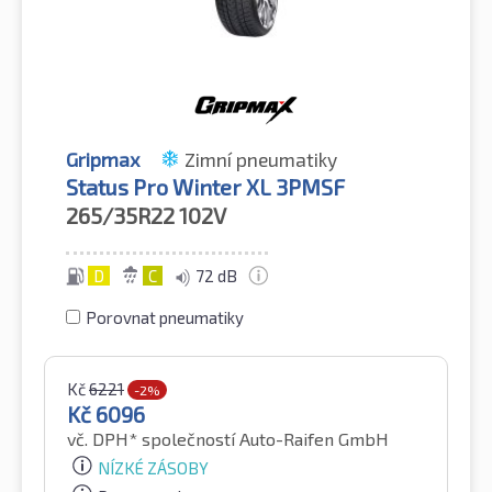
Gripmax
Zimní pneumatiky
Status Pro Winter XL 3PMSF
265/35R22
102V
D
C
72 dB
Porovnat pneumatiky
Kč
6221
-2%
Kč
6096
vč. DPH*
společností Auto-Raifen GmbH
NÍZKÉ ZÁSOBY