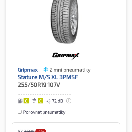
Gripmax
Zimní pneumatiky
Stature M/S XL 3PMSF
255/50R19
107V
C
C
72 dB
Porovnat pneumatiky
Kč
2500
-2%