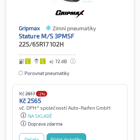
Gripmax
Zimní pneumatiky
Stature M/S 3PMSF
225/65R17
102H
C
C
72 dB
Porovnat pneumatiky
Kč
2617
-2%
Kč
2565
vč. DPH*
společností Auto-Raifen GmbH
NA SKLADĚ
Doprava zdarma
Detaily
Přidat do košíku