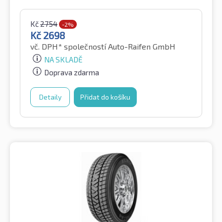
Kč
2754
-2%
Kč
2698
vč. DPH*
společností Auto-Raifen GmbH
NA SKLADĚ
Doprava zdarma
Detaily
Přidat do košíku