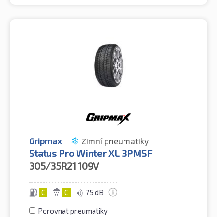
Gripmax
Zimní pneumatiky
Status Pro Winter XL 3PMSF
305/35R21
109V
C
C
75 dB
Porovnat pneumatiky