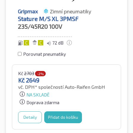
Gripmax
Zimní pneumatiky
Stature M/S XL 3PMSF
235/45R20
100V
C
C
72 dB
Porovnat pneumatiky
Kč
2703
-2%
Kč
2649
vč. DPH*
společností Auto-Raifen GmbH
NA SKLADĚ
Doprava zdarma
Detaily
Přidat do košíku