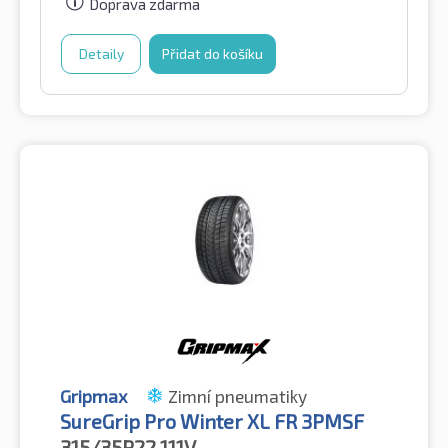
Doprava zdarma
Detaily
Přidat do košíku
Gripmax
Zimní pneumatiky
SureGrip Pro Winter XL FR 3PMSF
315/35R22
111V