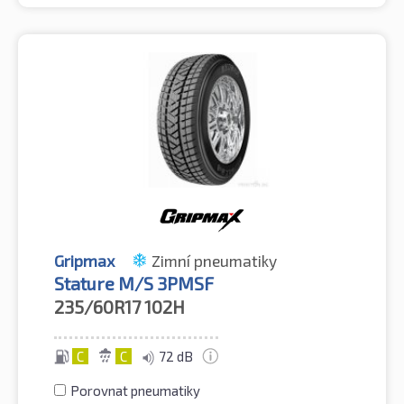
Gripmax
Zimní pneumatiky
Stature M/S 3PMSF
235/60R17
102H
C
C
72 dB
Porovnat pneumatiky