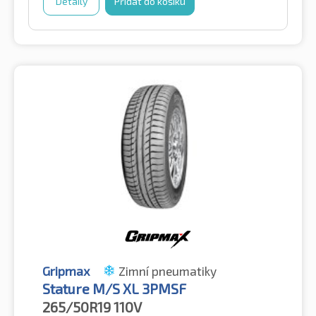
Detaily
Přidat do košíku
Gripmax
Zimní pneumatiky
Stature M/S XL 3PMSF
265/50R19
110V