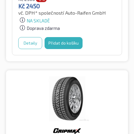
Kč
2450
vč. DPH*
společností Auto-Raifen GmbH
NA SKLADĚ
Doprava zdarma
Detaily
Přidat do košíku