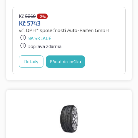
Kč
5860
-2%
Kč
5743
vč. DPH*
společností Auto-Raifen GmbH
NA SKLADĚ
Doprava zdarma
Detaily
Přidat do košíku