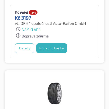
Kč
3262
-2%
Kč
3197
vč. DPH*
společností Auto-Raifen GmbH
NA SKLADĚ
Doprava zdarma
Detaily
Přidat do košíku