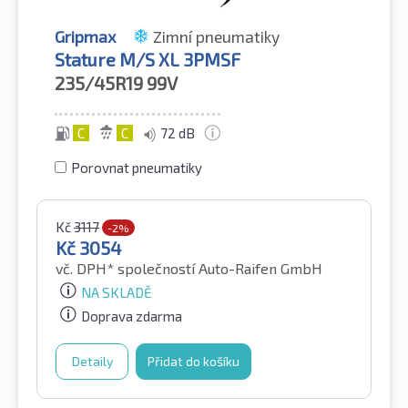
Gripmax
Zimní pneumatiky
Stature M/S XL 3PMSF
235/45R19
99V
C
C
72 dB
Porovnat pneumatiky
Kč
3117
-2%
Kč
3054
vč. DPH*
společností Auto-Raifen GmbH
NA SKLADĚ
Doprava zdarma
Detaily
Přidat do košíku