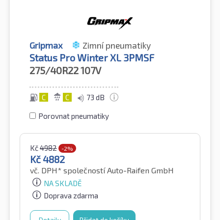
Gripmax
Zimní pneumatiky
Status Pro Winter XL 3PMSF
275/40R22
107V
C
C
73 dB
Porovnat pneumatiky
Kč
4982
-2%
Kč
4882
vč. DPH*
společností Auto-Raifen GmbH
NA SKLADĚ
Doprava zdarma
Detaily
Přidat do košíku