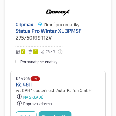
Gripmax
Zimní pneumatiky
Status Pro Winter XL 3PMSF
275/50R19
112V
C
C
73 dB
Porovnat pneumatiky
Kč
4706
-2%
Kč
4611
vč. DPH*
společností Auto-Raifen GmbH
NA SKLADĚ
Doprava zdarma