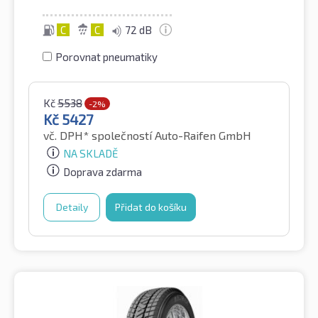
C
C
72 dB
Porovnat pneumatiky
Kč
5538
-2%
Kč
5427
vč. DPH*
společností Auto-Raifen GmbH
NA SKLADĚ
Doprava zdarma
Detaily
Přidat do košíku