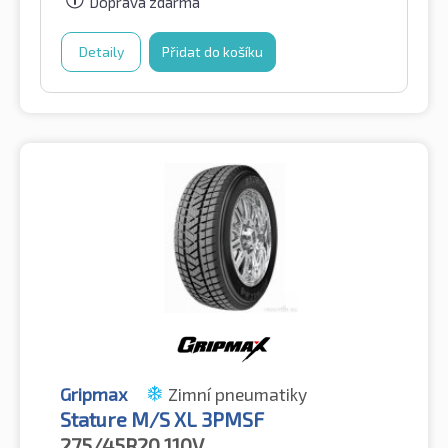
Doprava zdarma
Detaily
Přidat do košíku
Gripmax
Zimní pneumatiky
Stature M/S XL 3PMSF
275/45R20
110V