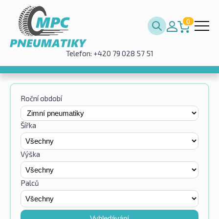
0
Telefon: +420 79 028 57 51
Roční období
Šířka
Výška
Palců
Vyhledávání