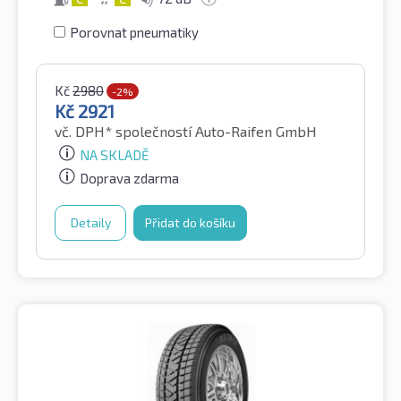
Porovnat pneumatiky
Kč
2980
-2%
Kč
2921
vč. DPH*
společností Auto-Raifen GmbH
NA SKLADĚ
Doprava zdarma
Detaily
Přidat do košíku