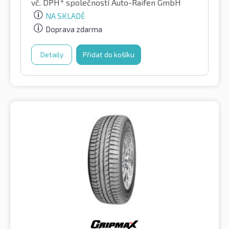
vč. DPH*
společností Auto-Raifen GmbH
NA SKLADĚ
Doprava zdarma
Detaily
Přidat do košíku