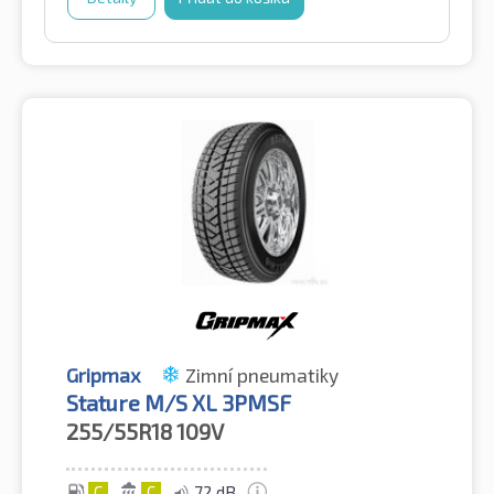
Gripmax
Zimní pneumatiky
Stature M/S XL 3PMSF
255/55R18
109V
C
C
72 dB