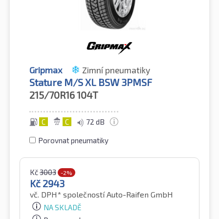
Gripmax
Zimní pneumatiky
Stature M/S XL BSW 3PMSF
215/70R16
104T
C
C
72 dB
Porovnat pneumatiky
Kč
3003
-2%
Kč
2943
vč. DPH*
společností Auto-Raifen GmbH
NA SKLADĚ