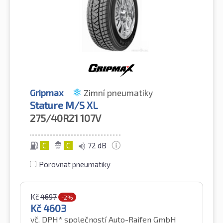
Gripmax
Zimní pneumatiky
Stature M/S XL
275/40R21
107V
C
C
72 dB
Porovnat pneumatiky
Kč
4697
-2%
Kč
4603
vč. DPH*
společností Auto-Raifen GmbH