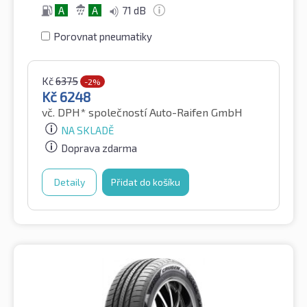
A
A
71 dB
Porovnat pneumatiky
Kč
6375
-2%
Kč
6248
vč. DPH*
společností Auto-Raifen GmbH
NA SKLADĚ
Doprava zdarma
Detaily
Přidat do košíku