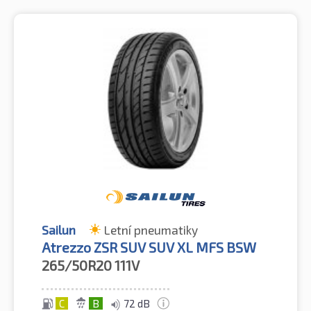
Sailun
Letní pneumatiky
Atrezzo ZSR SUV SUV XL MFS BSW
265/50R20
111V
C
B
72 dB