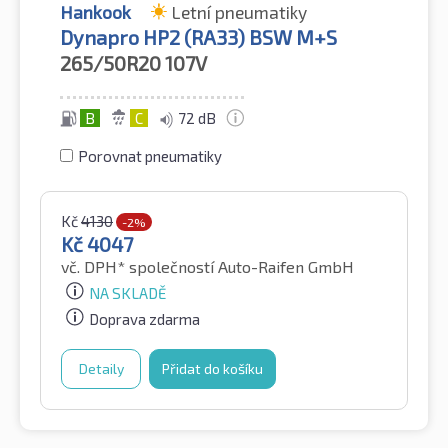
Hankook
Letní pneumatiky
Dynapro HP2 (RA33) BSW M+S
265/50R20
107V
B
C
72 dB
Porovnat pneumatiky
Kč
4130
-2%
Kč
4047
vč. DPH*
společností Auto-Raifen GmbH
NA SKLADĚ
Doprava zdarma
Detaily
Přidat do košíku