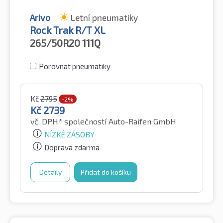
Arivo
Letní pneumatiky
Rock Trak R/T XL
265/50R20
111Q
Porovnat pneumatiky
Kč
2795
-2%
Kč
2739
vč. DPH*
společností Auto-Raifen GmbH
NÍZKÉ ZÁSOBY
Doprava zdarma
Detaily
Přidat do košíku