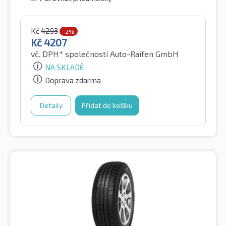
Kč
4293
-2%
Kč
4207
vč. DPH*
společností Auto-Raifen GmbH
NA SKLADĚ
Doprava zdarma
Detaily
Přidat do košíku