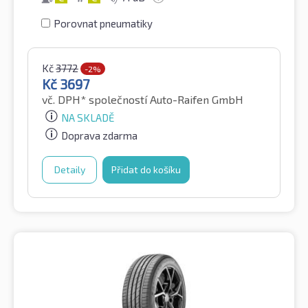
Porovnat pneumatiky
Kč
3772
-2%
Kč
3697
vč. DPH*
společností Auto-Raifen GmbH
NA SKLADĚ
Doprava zdarma
Detaily
Přidat do košíku