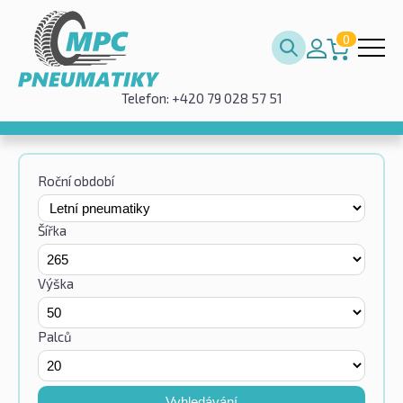
0
Telefon: +420 79 028 57 51
Roční období
Šířka
Výška
Palců
Vyhledávání