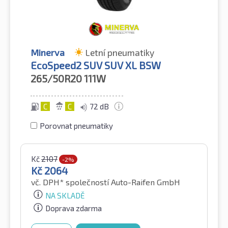
Minerva
Letní pneumatiky
EcoSpeed2 SUV SUV XL BSW
265/50R20
111W
C
C
72 dB
Porovnat pneumatiky
Kč
2107
-2%
Kč
2064
vč. DPH*
společností Auto-Raifen GmbH
NA SKLADĚ
Doprava zdarma