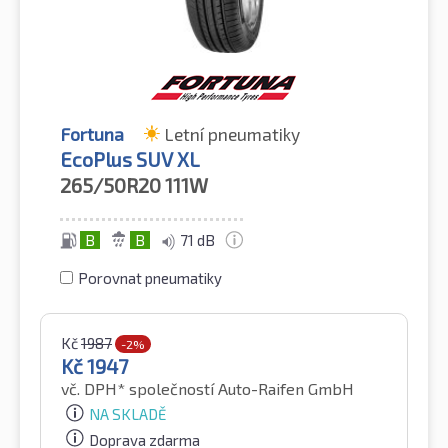
Fortuna
Letní pneumatiky
EcoPlus SUV XL
265/50R20
111W
B
B
71 dB
Porovnat pneumatiky
Kč
1987
-2%
Kč
1947
vč. DPH*
společností Auto-Raifen GmbH
NA SKLADĚ
Doprava zdarma