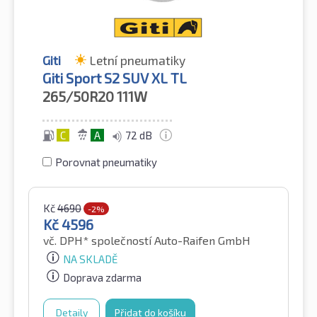
Giti
Letní pneumatiky
Giti Sport S2 SUV XL TL
265/50R20
111W
C
A
72 dB
Porovnat pneumatiky
Kč
4690
-2%
Kč
4596
vč. DPH*
společností Auto-Raifen GmbH
NA SKLADĚ
Doprava zdarma
Detaily
Přidat do košíku