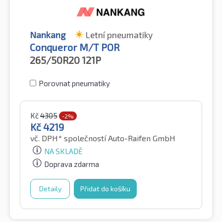
Nankang
Letní pneumatiky
Conqueror M/T POR
265/50R20
121P
Porovnat pneumatiky
Kč
4305
-2%
Kč
4219
vč. DPH*
společností Auto-Raifen GmbH
NA SKLADĚ
Doprava zdarma
Detaily
Přidat do košíku