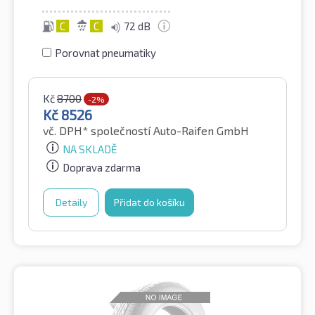
C
C
72 dB
Porovnat pneumatiky
Kč
8700
-2%
Kč
8526
vč. DPH*
společností Auto-Raifen GmbH
NA SKLADĚ
Doprava zdarma
Detaily
Přidat do košíku