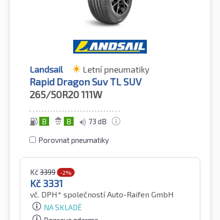
Landsail
Letní pneumatiky
Rapid Dragon Suv TL SUV
265/50R20
111W
B
B
73 dB
Porovnat pneumatiky
Kč
3399
-2%
Kč
3331
vč. DPH*
společností Auto-Raifen GmbH
NA SKLADĚ
Doprava zdarma