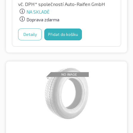
vč. DPH*
společností Auto-Raifen GmbH
NA SKLADĚ
Doprava zdarma
Detaily
Přidat do košíku