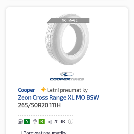
Cooper
Letní pneumatiky
Zeon Cross Range XL MO BSW
265/50R20
111H
A
B
70 dB
Porovnat pneumatiky