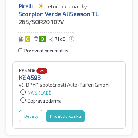
Pirelli
Letní pneumatiky
Scorpion Verde AllSeason TL
265/50R20
107V
C
B
71 dB
Porovnat pneumatiky
Kč
4686
-2%
Kč
4593
vč. DPH*
společností Auto-Raifen GmbH
NA SKLADĚ
Doprava zdarma
Detaily
Přidat do košíku