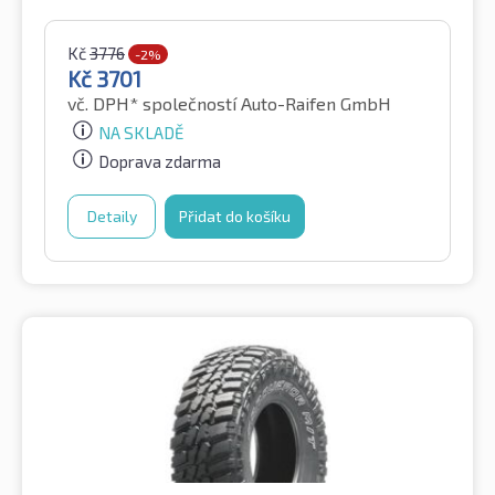
Kč
3776
-2%
Kč
3701
vč. DPH*
společností Auto-Raifen GmbH
NA SKLADĚ
Doprava zdarma
Detaily
Přidat do košíku