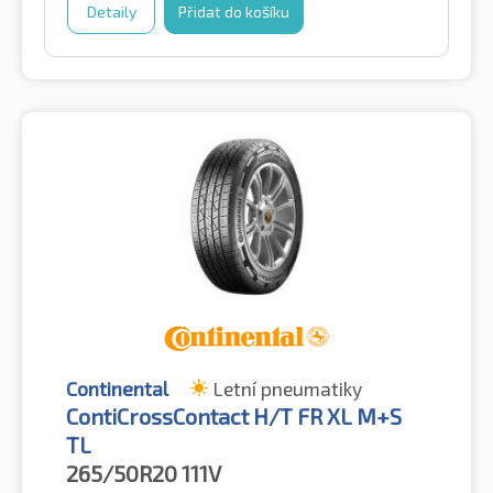
Detaily
Přidat do košíku
Continental
Letní pneumatiky
ContiCrossContact H/T FR XL M+S
TL
265/50R20
111V