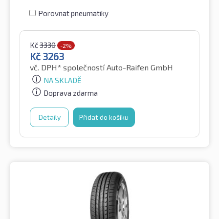
Porovnat pneumatiky
Kč
3330
-2%
Kč
3263
vč. DPH*
společností Auto-Raifen GmbH
NA SKLADĚ
Doprava zdarma
Detaily
Přidat do košíku