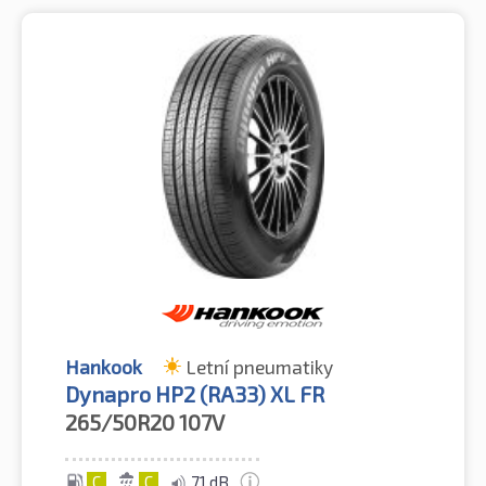
Hankook
Letní pneumatiky
Dynapro HP2 (RA33) XL FR
265/50R20
107V
C
C
71 dB