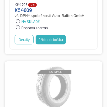
Kč
4703
-2%
Kč
4609
vč. DPH*
společností Auto-Raifen GmbH
NA SKLADĚ
Doprava zdarma
Detaily
Přidat do košíku