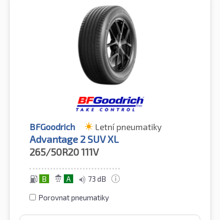
BFGoodrich
Letní pneumatiky
Advantage 2 SUV XL
265/50R20
111V
B
A
73 dB
Porovnat pneumatiky