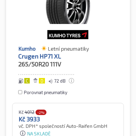
Kumho
Letní pneumatiky
Crugen HP71 XL
265/50R20
111V
C
D
72 dB
Porovnat pneumatiky
Kč
4012
-2%
Kč
3933
vč. DPH*
společností Auto-Raifen GmbH
NA SKLADĚ