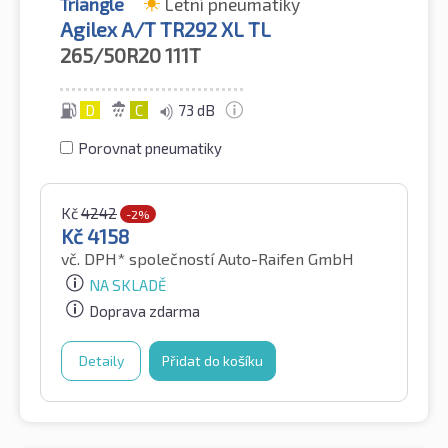
Triangle
Letní pneumatiky
Agilex A/T TR292 XL TL
265/50R20
111T
D
C
73 dB
Porovnat pneumatiky
Kč
4242
-2%
Kč
4158
vč. DPH*
společností Auto-Raifen GmbH
NA SKLADĚ
Doprava zdarma
Detaily
Přidat do košíku