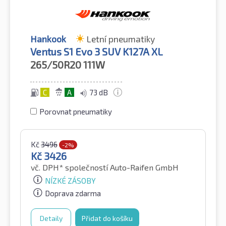
Hankook
Letní pneumatiky
Ventus S1 Evo 3 SUV K127A XL
265/50R20
111W
C
A
73 dB
Porovnat pneumatiky
Kč
3496
-2%
Kč
3426
vč. DPH*
společností Auto-Raifen GmbH
NÍZKÉ ZÁSOBY
Doprava zdarma
Detaily
Přidat do košíku