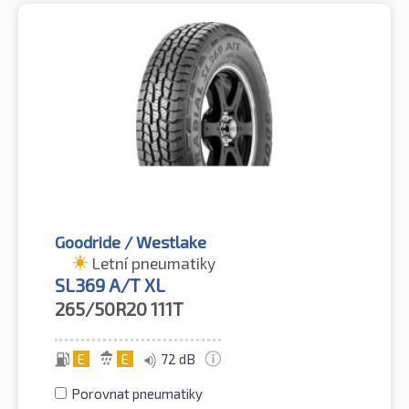
Goodride / Westlake
Letní pneumatiky
SL369 A/T XL
265/50R20
111T
E
E
72 dB
Porovnat pneumatiky