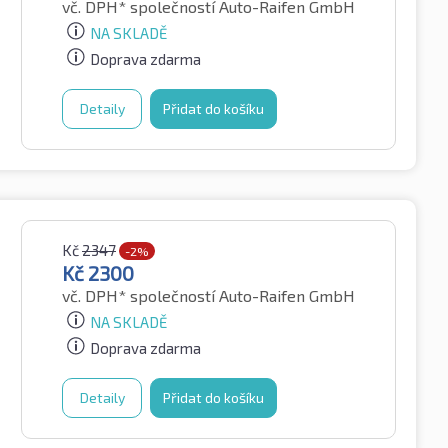
vč. DPH*
společností Auto-Raifen GmbH
NA SKLADĚ
Doprava zdarma
Detaily
Přidat do košíku
Kč
2347
-2%
Kč
2300
vč. DPH*
společností Auto-Raifen GmbH
NA SKLADĚ
Doprava zdarma
Detaily
Přidat do košíku