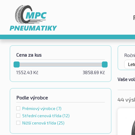
Cena za kus
Roční
1552.43
Kč
3858.69
Kč
Vaše vol
Podle výrobce
44 výs
Prémiový výrobce
(7)
Střední cenová třída
(12)
Nižší cenová třída
(25)