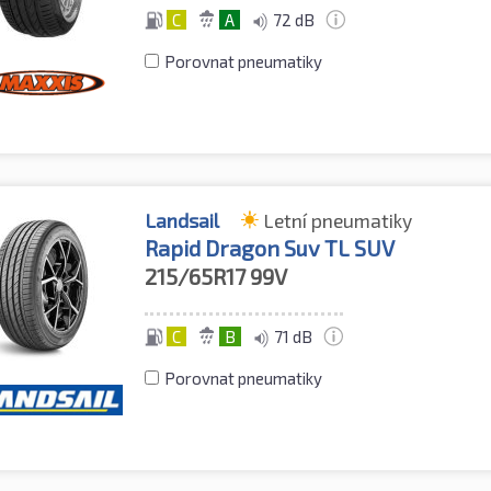
C
A
72 dB
Porovnat pneumatiky
Landsail
Letní pneumatiky
Rapid Dragon Suv TL SUV
215/65R17
99V
C
B
71 dB
Porovnat pneumatiky