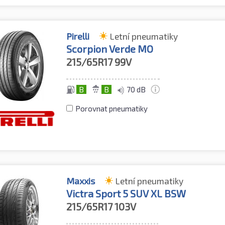
Pirelli
Letní pneumatiky
Scorpion Verde MO
215/65R17
99V
B
B
70 dB
Porovnat pneumatiky
Maxxis
Letní pneumatiky
Victra Sport 5 SUV XL BSW
215/65R17
103V