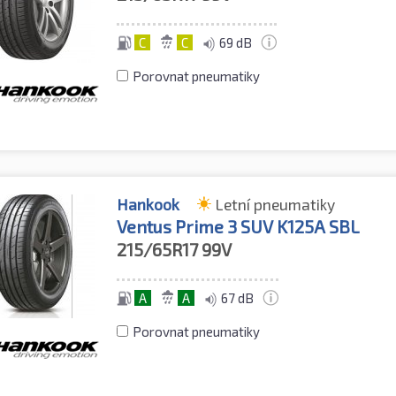
C
C
69 dB
Porovnat pneumatiky
Hankook
Letní pneumatiky
Ventus Prime 3 SUV K125A SBL
215/65R17
99V
A
A
67 dB
Porovnat pneumatiky