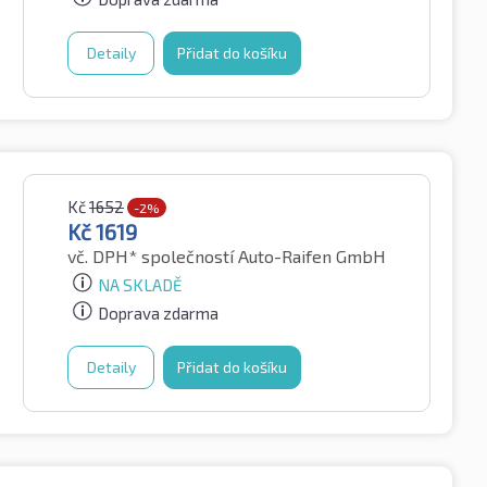
Detaily
Přidat do košíku
Kč
1652
-2%
Kč
1619
vč. DPH*
společností Auto-Raifen GmbH
NA SKLADĚ
Doprava zdarma
Detaily
Přidat do košíku