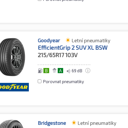
Goodyear
Letní pneumatiky
EfficientGrip 2 SUV XL BSW
215/65R17
103V
B
A
69 dB
Porovnat pneumatiky
Bridgestone
Letní pneumatiky