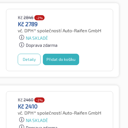
Kč
2846
-2%
Kč
2789
vč. DPH*
společností Auto-Raifen GmbH
NA SKLADĚ
Doprava zdarma
Detaily
Přidat do košíku
Kč
2460
-2%
Kč
2410
vč. DPH*
společností Auto-Raifen GmbH
NA SKLADĚ
Doprava zdarma