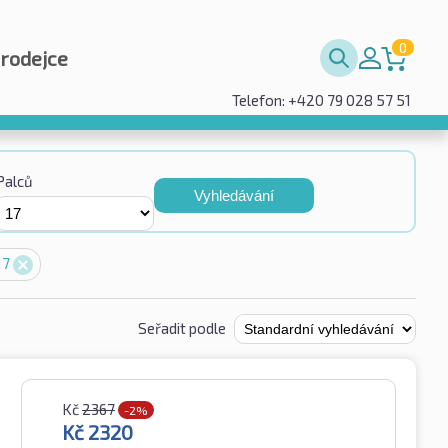
0
prodejce
Telefon: +420 79 028 57 51
Palců
Vyhledávání
17
Seřadit podle
Kč
2367
-2%
Kč
2320