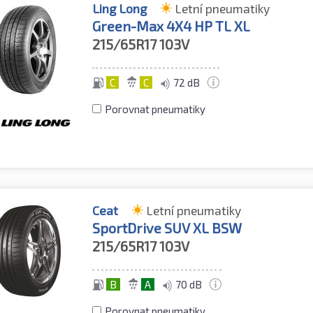
Ling Long
Letní pneumatiky
Green-Max 4X4 HP TL XL
215/65R17
103V
C
C
72 dB
Porovnat pneumatiky
Ceat
Letní pneumatiky
SportDrive SUV XL BSW
215/65R17
103V
B
A
70 dB
Porovnat pneumatiky