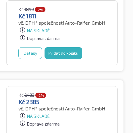
Kč
1849
-2%
Kč
1811
vč. DPH*
společností Auto-Raifen GmbH
NA SKLADĚ
Doprava zdarma
Detaily
Přidat do košíku
Kč
2433
-2%
Kč
2385
vč. DPH*
společností Auto-Raifen GmbH
NA SKLADĚ
Doprava zdarma