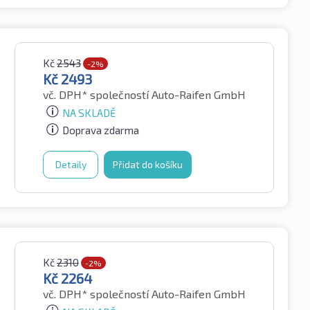
Kč
2543
-2%
Kč
2493
vč. DPH*
společností Auto-Raifen GmbH
NA SKLADĚ
Doprava zdarma
Detaily
Přidat do košíku
Kč
2310
-2%
Kč
2264
vč. DPH*
společností Auto-Raifen GmbH