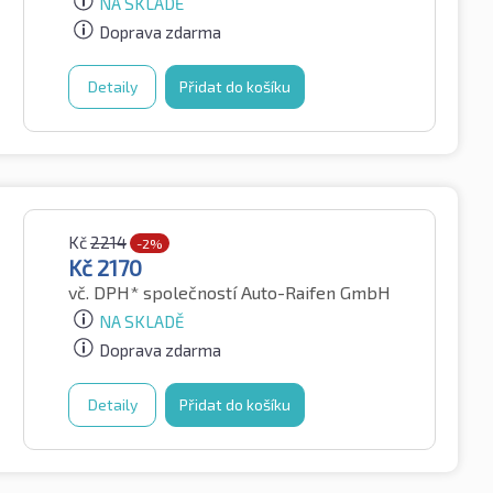
NA SKLADĚ
Doprava zdarma
Detaily
Přidat do košíku
Kč
2214
-2%
Kč
2170
vč. DPH*
společností Auto-Raifen GmbH
NA SKLADĚ
Doprava zdarma
Detaily
Přidat do košíku