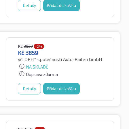
Detaily
Přidat do košíku
Kč
3937
-2%
Kč
3859
vč. DPH*
společností Auto-Raifen GmbH
NA SKLADĚ
Doprava zdarma
Detaily
Přidat do košíku