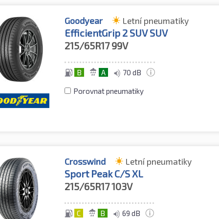
Goodyear
Letní pneumatiky
EfficientGrip 2 SUV SUV
215/65R17
99V
B
A
70 dB
Porovnat pneumatiky
Crosswind
Letní pneumatiky
Sport Peak C/S XL
215/65R17
103V
C
B
69 dB