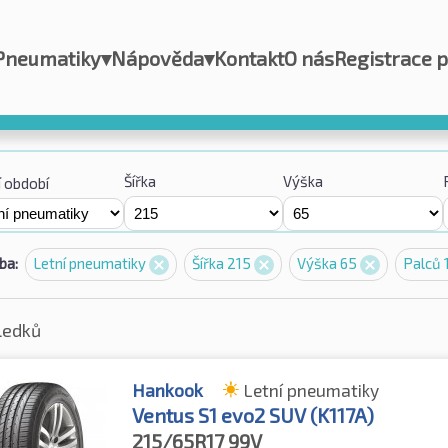
Pneumatiky
▾
Nápověda
▾
Kontakt
O nás
Registrace 
Šířka
Výška
 období
ba:
Letní pneumatiky
Šířka 215
Výška 65
Palců 
ledků
Hankook
Letní pneumatiky
Ventus S1 evo2 SUV (K117A)
215/65R17
99V