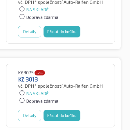
vč. DPH*
společností Auto-Raifen GmbH
NA SKLADĚ
Doprava zdarma
Detaily
Přidat do košíku
Kč
3075
-2%
Kč
3013
vč. DPH*
společností Auto-Raifen GmbH
NA SKLADĚ
Doprava zdarma
Detaily
Přidat do košíku