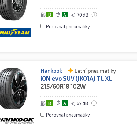
B
A
70 dB
Porovnat pneumatiky
Hankook
Letní pneumatiky
iON evo SUV (IK01A) TL XL
215/60R18
102W
B
A
69 dB
Porovnat pneumatiky