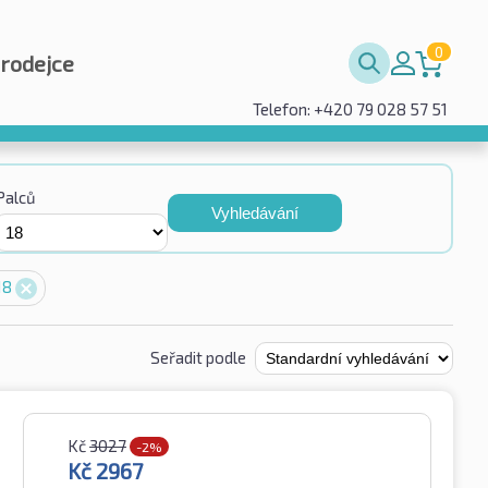
0
prodejce
Telefon: +420 79 028 57 51
Palců
Vyhledávání
18
Seřadit podle
Kč
3027
-2%
Kč
2967