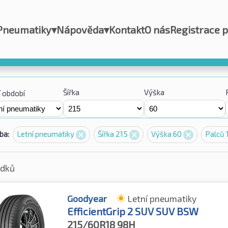
Pneumatiky
▾
Nápověda
▾
Kontakt
O nás
Registrace 
Šířka
Výška
 období
ba:
Letní pneumatiky
Šířka 215
Výška 60
Palců 
edků
Goodyear
Letní pneumatiky
EfficientGrip 2 SUV SUV BSW
215/60R18
98H