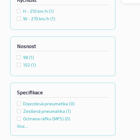
H - 210 km/h
(1)
W - 270 km/h
(1)
Nosnost
98
(1)
102
(1)
Specifikace
Dojezdová pneumatika
(0)
Zesílená pneumatika
(1)
Ochrana ráfku (MFS)
(0)
Více…