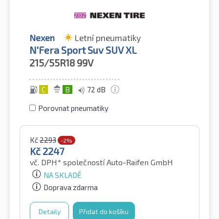
Nexen
Letní pneumatiky
N'Fera Sport Suv SUV XL
215/55R18
99V
C
B
72 dB
Porovnat pneumatiky
Kč
2293
-2%
Kč
2247
vč. DPH*
společností Auto-Raifen GmbH
NA SKLADĚ
Doprava zdarma
Detaily
Přidat do košíku