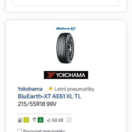
Yokohama
Letní pneumatiky
BluEarth-XT AE61 XL TL
215/55R18
99V
C
A
68 dB
Porovnat pneumatiky