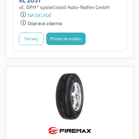
Kč
2057
vč. DPH*
společností Auto-Raifen GmbH
NA SKLADĚ
Doprava zdarma
Detaily
Přidat do košíku