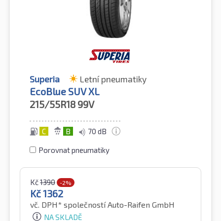
Superia
Letní pneumatiky
EcoBlue SUV XL
215/55R18
99V
C
B
70 dB
Porovnat pneumatiky
Kč
1390
-2%
Kč
1362
vč. DPH*
společností Auto-Raifen GmbH
NA SKLADĚ