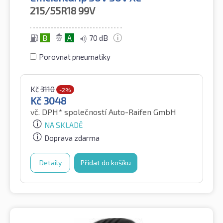
215/55R18
99V
B
A
70 dB
Porovnat pneumatiky
Kč
3110
-2%
Kč
3048
vč. DPH*
společností Auto-Raifen GmbH
NA SKLADĚ
Doprava zdarma
Detaily
Přidat do košíku