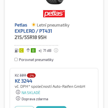
Petlas
Letní pneumatiky
EXPLERO / PT431
215/55R18
95H
C
B
71 dB
Porovnat pneumatiky
Kč
3311
-2%
Kč
3244
vč. DPH*
společností Auto-Raifen GmbH
NA SKLADĚ
Doprava zdarma