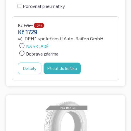
Porovnat pneumatiky
Kč
1764
-2%
Kč
1729
vč. DPH*
společností Auto-Raifen GmbH
NA SKLADĚ
Doprava zdarma
Detaily
Přidat do košíku