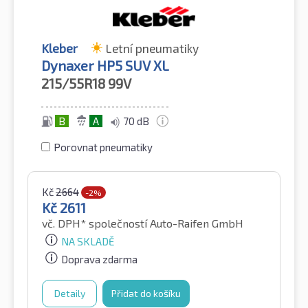
Kleber
Letní pneumatiky
Dynaxer HP5 SUV XL
215/55R18
99V
B
A
70 dB
Porovnat pneumatiky
Kč
2664
-2%
Kč
2611
vč. DPH*
společností Auto-Raifen GmbH
NA SKLADĚ
Doprava zdarma
Detaily
Přidat do košíku