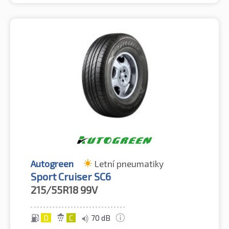
Autogreen
Letní pneumatiky
Sport Cruiser SC6
215/55R18
99V
D
C
70 dB