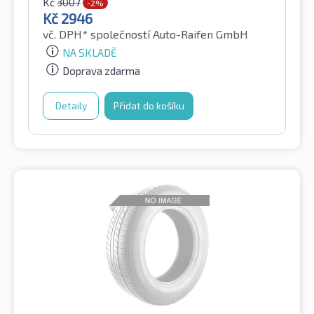
Kč
3007
-2%
Kč
2946
vč. DPH*
společností Auto-Raifen GmbH
NA SKLADĚ
Doprava zdarma
Detaily
Přidat do košíku