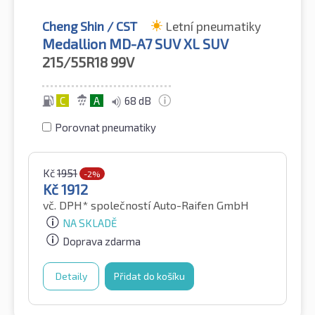
Cheng Shin / CST
Letní pneumatiky
Medallion MD-A7 SUV XL SUV
215/55R18
99V
C
A
68 dB
Porovnat pneumatiky
Kč
1951
-2%
Kč
1912
vč. DPH*
společností Auto-Raifen GmbH
NA SKLADĚ
Doprava zdarma
Detaily
Přidat do košíku