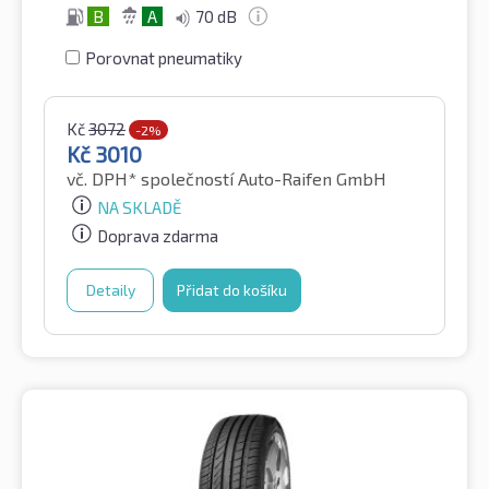
B
A
70 dB
Porovnat pneumatiky
Kč
3072
-2%
Kč
3010
vč. DPH*
společností Auto-Raifen GmbH
NA SKLADĚ
Doprava zdarma
Detaily
Přidat do košíku