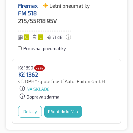
Firemax
Letní pneumatiky
FM 518
215/55R18
95V
C
C
71 dB
Porovnat pneumatiky
Kč
1390
-2%
Kč
1362
vč. DPH*
společností Auto-Raifen GmbH
NA SKLADĚ
Doprava zdarma
Detaily
Přidat do košíku