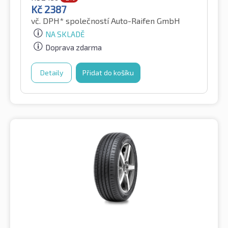
Kč
2387
vč. DPH*
společností Auto-Raifen GmbH
NA SKLADĚ
Doprava zdarma
Detaily
Přidat do košíku