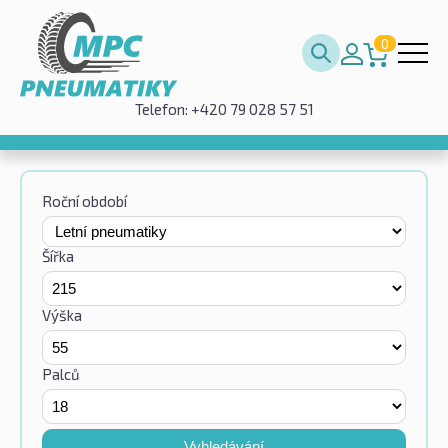
0
Telefon: +420 79 028 57 51
Roční období
Šířka
Výška
Palců
Vyhledávání