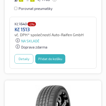
Porovnat pneumatiky
Kč
1543
-2%
Kč
1513
vč. DPH*
společností Auto-Raifen GmbH
NA SKLADĚ
Doprava zdarma
Detaily
Přidat do košíku