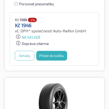
Porovnat pneumatiky
Kč
1986
-2%
Kč
1946
vč. DPH*
společností Auto-Raifen GmbH
NA SKLADĚ
Doprava zdarma
Detaily
Přidat do košíku