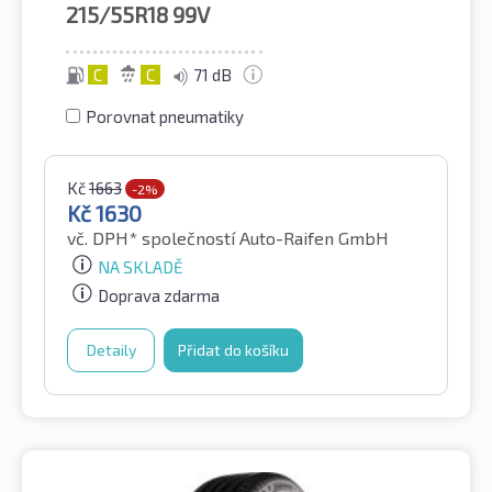
215/55R18
99V
C
C
71 dB
Porovnat pneumatiky
Kč
1663
-2%
Kč
1630
vč. DPH*
společností Auto-Raifen GmbH
NA SKLADĚ
Doprava zdarma
Detaily
Přidat do košíku