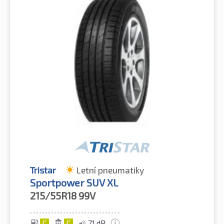
Tristar
Letní pneumatiky
Sportpower SUV XL
215/55R18
99V
C
C
71 dB