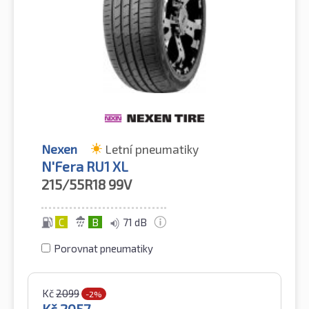
Nexen
Letní pneumatiky
N'Fera RU1 XL
215/55R18
99V
C
B
71 dB
Porovnat pneumatiky
Kč
2099
-2%