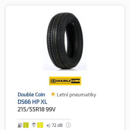
Double Coin
Letní pneumatiky
DS66 HP XL
215/55R18
99V
C
D
72 dB