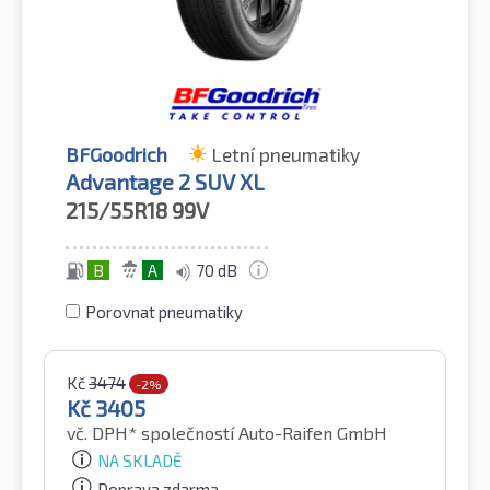
BFGoodrich
Letní pneumatiky
Advantage 2 SUV XL
215/55R18
99V
B
A
70 dB
Porovnat pneumatiky
Kč
3474
-2%
Kč
3405
vč. DPH*
společností Auto-Raifen GmbH
NA SKLADĚ
Doprava zdarma