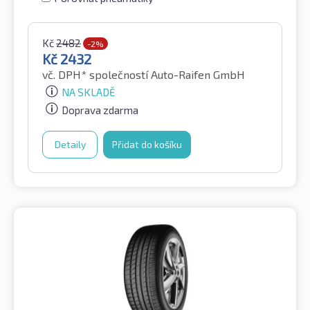
Kč
2482
-2%
Kč
2432
vč. DPH*
společností Auto-Raifen GmbH
NA SKLADĚ
Doprava zdarma
Detaily
Přidat do košíku