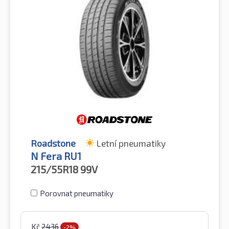
Roadstone
Letní pneumatiky
N Fera RU1
215/55R18
99V
Porovnat pneumatiky
Kč
2436
-2%