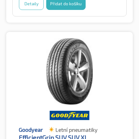
Detaily
Přidat do košíku
Goodyear
Letní pneumatiky
EfficientGrip SUV SUV XL