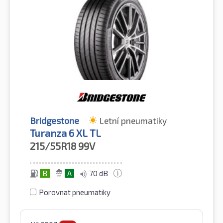
Bridgestone
Letní pneumatiky
Turanza 6 XL TL
215/55R18
99V
B
A
70 dB
Porovnat pneumatiky