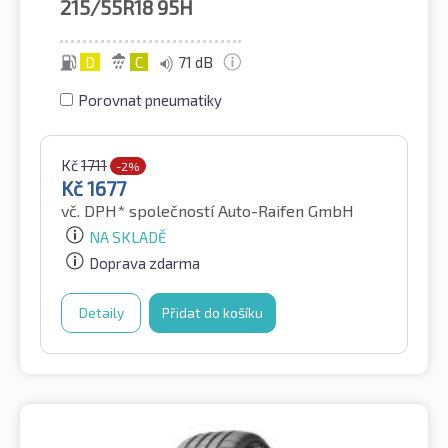
215/55R18
95H
D
C
71 dB
Porovnat pneumatiky
Kč
1711
-2%
Kč
1677
vč. DPH*
společností Auto-Raifen GmbH
NA SKLADĚ
Doprava zdarma
Detaily
Přidat do košíku