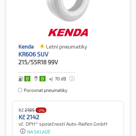
Kenda
Letní pneumatiky
KR606 SUV
215/55R18
99V
B
B
70 dB
Porovnat pneumatiky
Kč
2185
-2%
Kč
2142
vč. DPH*
společností Auto-Raifen GmbH
NA SKLADĚ