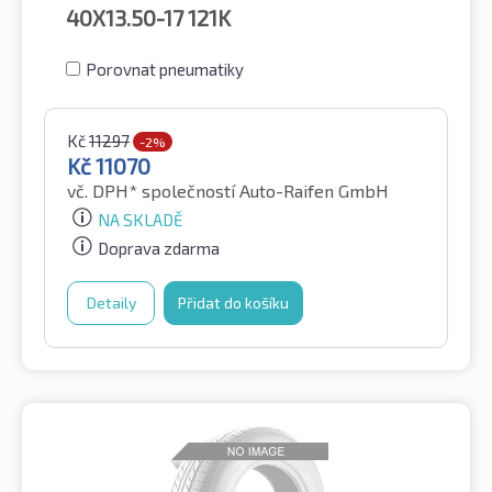
40X13.50-17
121K
Porovnat pneumatiky
Kč
11297
-2%
Kč
11070
vč. DPH*
společností Auto-Raifen GmbH
NA SKLADĚ
Doprava zdarma
Detaily
Přidat do košíku