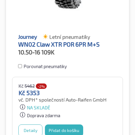
Journey
Letní pneumatiky
WN02 Claw XTR POR 6PR M+S
10.50-16
109K
Porovnat pneumatiky
Kč
5462
-2%
Kč
5353
vč. DPH*
společností Auto-Raifen GmbH
NA SKLADĚ
Doprava zdarma
Detaily
Přidat do košíku