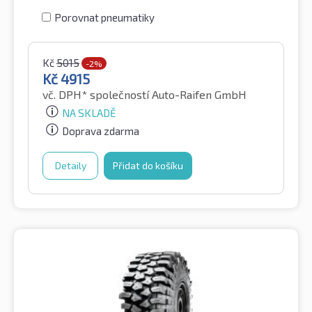
Porovnat pneumatiky
Kč
5015
-2%
Kč
4915
vč. DPH*
společností Auto-Raifen GmbH
NA SKLADĚ
Doprava zdarma
Detaily
Přidat do košíku