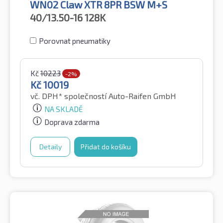
WN02 Claw XTR 8PR BSW M+S
40/13.50-16
128K
Porovnat pneumatiky
Kč
10223
-2%
Kč
10019
vč. DPH*
společností Auto-Raifen GmbH
NA SKLADĚ
Doprava zdarma
Detaily
Přidat do košíku