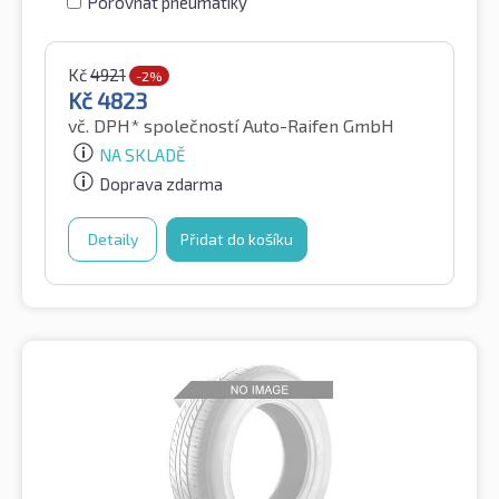
Porovnat pneumatiky
Kč
4921
-2%
Kč
4823
vč. DPH*
společností Auto-Raifen GmbH
NA SKLADĚ
Doprava zdarma
Detaily
Přidat do košíku