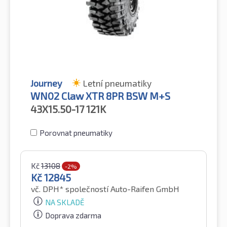
Journey
Letní pneumatiky
WN02 Claw XTR 8PR BSW M+S
43X15.50-17
121K
Porovnat pneumatiky
Kč
13108
-2%
Kč
12845
vč. DPH*
společností Auto-Raifen GmbH
NA SKLADĚ
Doprava zdarma