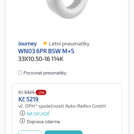
Journey
Letní pneumatiky
WN03 6PR BSW M+S
33X10.50-16
114K
Porovnat pneumatiky
Kč
5325
-2%
Kč
5219
vč. DPH*
společností Auto-Raifen GmbH
NA SKLADĚ
Doprava zdarma