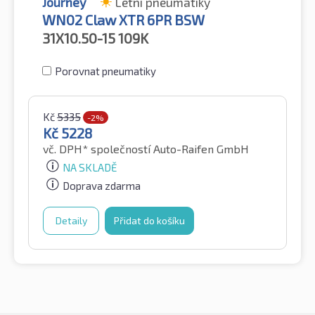
Journey
Letní pneumatiky
WN02 Claw XTR 6PR BSW
31X10.50-15
109K
Porovnat pneumatiky
Kč
5335
-2%
Kč
5228
vč. DPH*
společností Auto-Raifen GmbH
NA SKLADĚ
Doprava zdarma
Detaily
Přidat do košíku