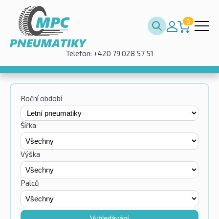
0
Telefon: +420 79 028 57 51
Roční období
Šířka
Výška
Palců
Vyhledávání