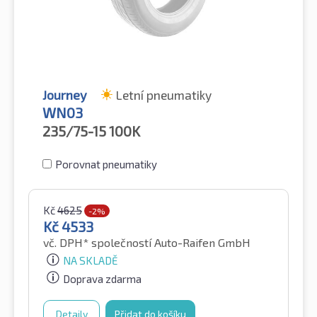
Journey
Letní pneumatiky
WN03
235/75-15
100K
Porovnat pneumatiky
Kč
4625
-2%
Kč
4533
vč. DPH*
společností Auto-Raifen GmbH
NA SKLADĚ
Doprava zdarma
Detaily
Přidat do košíku