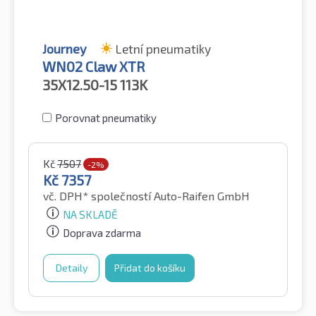
Journey
Letní pneumatiky
WN02 Claw XTR
35X12.50-15
113K
Porovnat pneumatiky
Kč
7507
-2%
Kč
7357
vč. DPH*
společností Auto-Raifen GmbH
NA SKLADĚ
Doprava zdarma
Detaily
Přidat do košíku