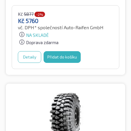
Kč
5877
-2%
Kč
5760
vč. DPH*
společností Auto-Raifen GmbH
NA SKLADĚ
Doprava zdarma
Detaily
Přidat do košíku