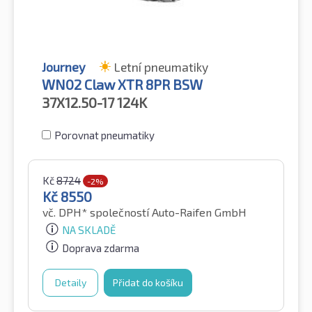
Journey
Letní pneumatiky
WN02 Claw XTR 8PR BSW
37X12.50-17
124K
Porovnat pneumatiky
Kč
8724
-2%
Kč
8550
vč. DPH*
společností Auto-Raifen GmbH
NA SKLADĚ
Doprava zdarma
Detaily
Přidat do košíku