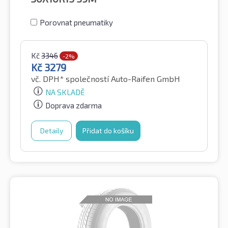
Porovnat pneumatiky
Kč
3346
-2%
Kč
3279
vč. DPH*
společností Auto-Raifen GmbH
NA SKLADĚ
Doprava zdarma
Detaily
Přidat do košíku