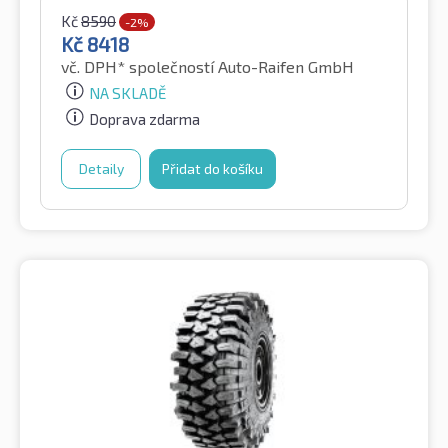
Kč
8590
-2%
Kč
8418
vč. DPH*
společností Auto-Raifen GmbH
NA SKLADĚ
Doprava zdarma
Detaily
Přidat do košíku