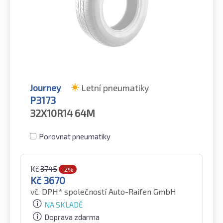
Journey
Letní pneumatiky
P3173
32X10R14
64M
Porovnat pneumatiky
Kč
3745
-2%
Kč
3670
vč. DPH*
společností Auto-Raifen GmbH
NA SKLADĚ
Doprava zdarma