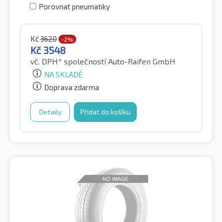
Porovnat pneumatiky
Kč
3620
-2%
Kč
3548
vč. DPH*
společností Auto-Raifen GmbH
NA SKLADĚ
Doprava zdarma
Detaily
Přidat do košíku