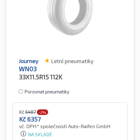
Journey
Letní pneumatiky
WN03
33X11.5R15
112K
Porovnat pneumatiky
Kč
6487
-2%
Kč
6357
vč. DPH*
společností Auto-Raifen GmbH
NA SKLADĚ