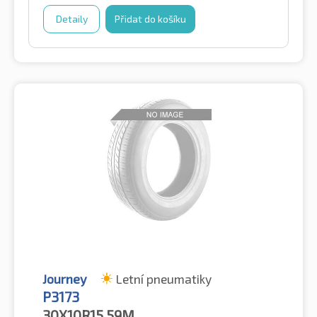
Detaily
Přidat do košíku
Journey
Letní pneumatiky
P3173
30X10R15
59M