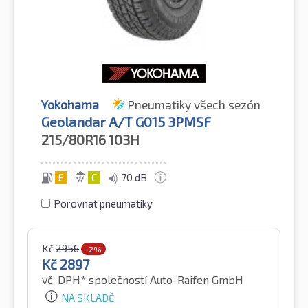
Yokohama
Pneumatiky všech sezón
Geolandar A/T G015 3PMSF
215/80R16
103H
E
C
70 dB
Porovnat pneumatiky
Kč
2956
-2%
Kč
2897
vč. DPH*
společností Auto-Raifen GmbH
NA SKLADĚ