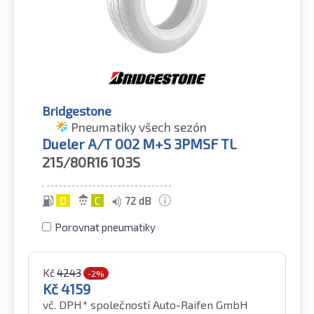
Bridgestone
Pneumatiky všech sezón
Dueler A/T 002 M+S 3PMSF TL
215/80R16
103S
D
C
72 dB
Porovnat pneumatiky
Kč
4243
-2%
Kč
4159
vč. DPH*
společností Auto-Raifen GmbH