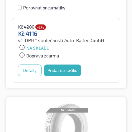
Porovnat pneumatiky
Kč
4200
-2%
Kč
4116
vč. DPH*
společností Auto-Raifen GmbH
NA SKLADĚ
Doprava zdarma
Detaily
Přidat do košíku