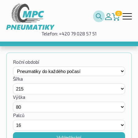
0
Telefon: +420 79 028 57 51
Roční období
Šířka
Výška
Palců
Vyhledávání