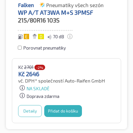
Falken
Pneumatiky všech sezón
WP A/T AT3WA M+S 3PMSF
215/80R16
103S
E
D
70 dB
Porovnat pneumatiky
Kč
2701
-2%
Kč
2646
vč. DPH*
společností Auto-Raifen GmbH
NA SKLADĚ
Doprava zdarma
Detaily
Přidat do košíku