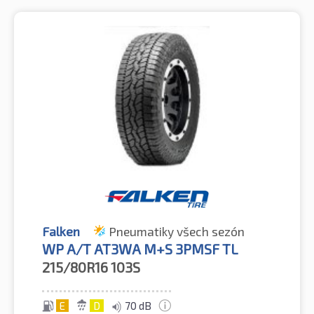
Falken
Pneumatiky všech sezón
WP A/T AT3WA M+S 3PMSF TL
215/80R16
103S
E
D
70 dB