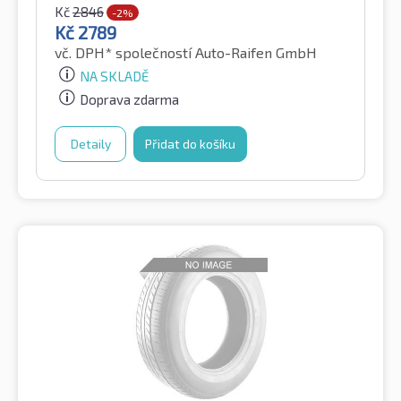
Kč
2846
-2%
Kč
2789
vč. DPH*
společností Auto-Raifen GmbH
NA SKLADĚ
Doprava zdarma
Detaily
Přidat do košíku