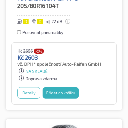
205/80R16
104T
D
D
72 dB
Porovnat pneumatiky
Kč
2656
-2%
Kč
2603
vč. DPH*
společností Auto-Raifen GmbH
NA SKLADĚ
Doprava zdarma
Detaily
Přidat do košíku