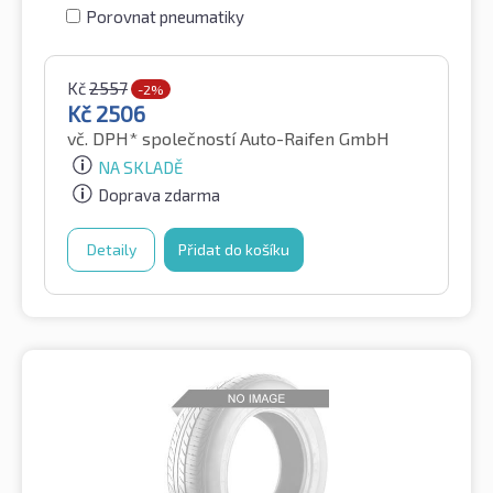
Porovnat pneumatiky
Kč
2557
-2%
Kč
2506
vč. DPH*
společností Auto-Raifen GmbH
NA SKLADĚ
Doprava zdarma
Detaily
Přidat do košíku