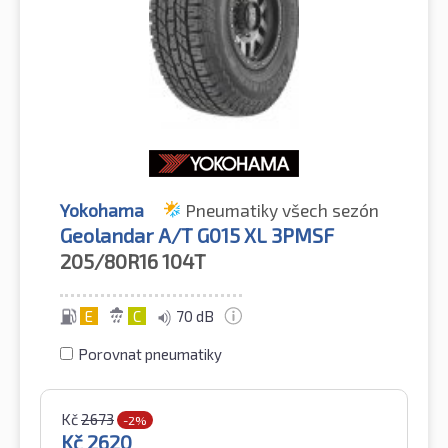
Yokohama
Pneumatiky všech sezón
Geolandar A/T G015 XL 3PMSF
205/80R16
104T
E
C
70 dB
Porovnat pneumatiky
Kč
2673
-2%
Kč
2620