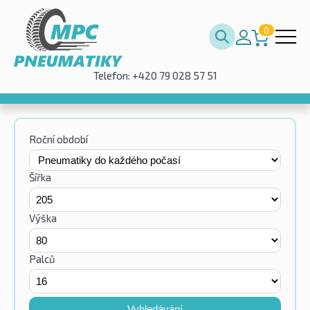
0
Telefon: +420 79 028 57 51
Roční období
Šířka
Výška
Palců
Vyhledávání