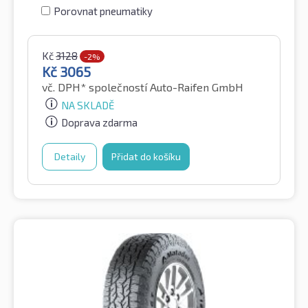
Porovnat pneumatiky
Kč
3128
-2%
Kč
3065
vč. DPH*
společností Auto-Raifen GmbH
NA SKLADĚ
Doprava zdarma
Detaily
Přidat do košíku