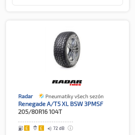
Radar
Pneumatiky všech sezón
Renegade A/T5 XL BSW 3PMSF
205/80R16
104T
E
E
72 dB