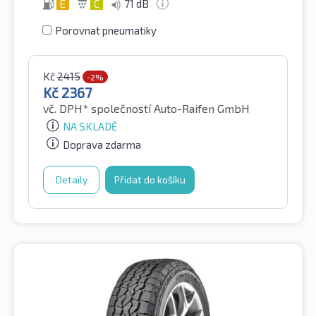
E
C
71 dB
Porovnat pneumatiky
Kč
2415
-2%
Kč
2367
vč. DPH*
společností Auto-Raifen GmbH
NA SKLADĚ
Doprava zdarma
Detaily
Přidat do košíku