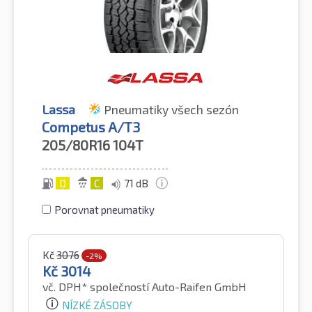
Lassa
Pneumatiky všech sezón
Competus A/T3
205/80R16
104T
D
C
71 dB
Porovnat pneumatiky
Kč
3076
-2%
Kč
3014
vč. DPH*
společností Auto-Raifen GmbH
NÍZKÉ ZÁSOBY