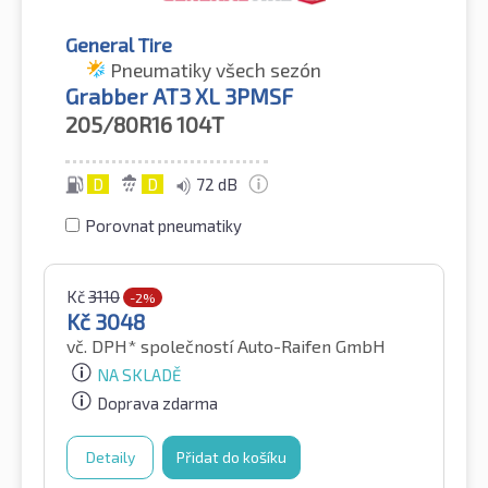
General Tire
Pneumatiky všech sezón
Grabber AT3 XL 3PMSF
205/80R16
104T
D
D
72 dB
Porovnat pneumatiky
Kč
3110
-2%
Kč
3048
vč. DPH*
společností Auto-Raifen GmbH
NA SKLADĚ
Doprava zdarma
Detaily
Přidat do košíku