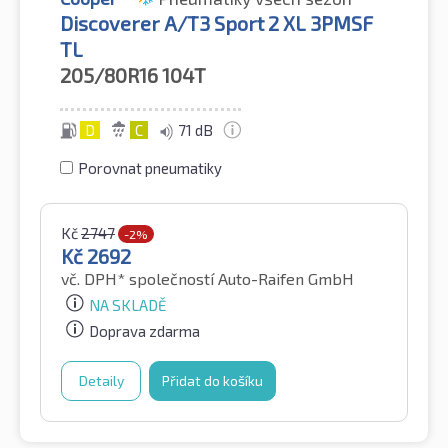
Discoverer A/T3 Sport 2 XL 3PMSF
TL
205/80R16
104T
D
C
71 dB
Porovnat pneumatiky
Kč
2747
-2%
Kč
2692
vč. DPH*
společností Auto-Raifen GmbH
NA SKLADĚ
Doprava zdarma
Detaily
Přidat do košíku