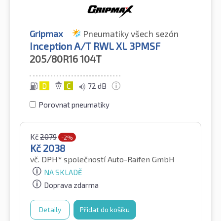
Gripmax
Pneumatiky všech sezón
Inception A/T RWL XL 3PMSF
205/80R16
104T
D
C
72 dB
Porovnat pneumatiky
Kč
2079
-2%
Kč
2038
vč. DPH*
společností Auto-Raifen GmbH
NA SKLADĚ
Doprava zdarma
Detaily
Přidat do košíku