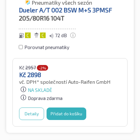
Pneumatiky všech sezón
Dueler A/T 002 BSW M+S 3PMSF
205/80R16
104T
C
C
72 dB
Porovnat pneumatiky
Kč
2957
-2%
Kč
2898
vč. DPH*
společností Auto-Raifen GmbH
NA SKLADĚ
Doprava zdarma
Detaily
Přidat do košíku