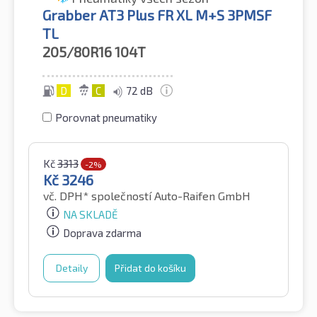
Grabber AT3 Plus FR XL M+S 3PMSF
TL
205/80R16
104T
D
C
72 dB
Porovnat pneumatiky
Kč
3313
-2%
Kč
3246
vč. DPH*
společností Auto-Raifen GmbH
NA SKLADĚ
Doprava zdarma
Detaily
Přidat do košíku