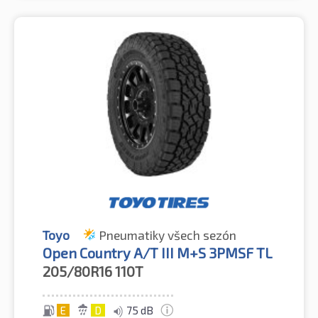
Toyo
Pneumatiky všech sezón
Open Country A/T III M+S 3PMSF TL
205/80R16
110T
E
D
75 dB