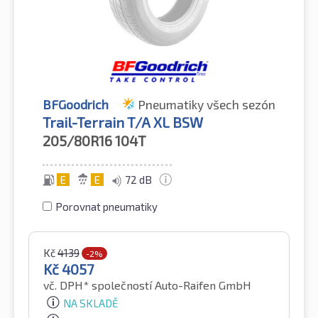
BFGoodrich
Pneumatiky všech sezón
Trail-Terrain T/A XL BSW
205/80R16
104T
E
E
72 dB
Porovnat pneumatiky
Kč
4139
-2%
Kč
4057
vč. DPH*
společností Auto-Raifen GmbH
NA SKLADĚ