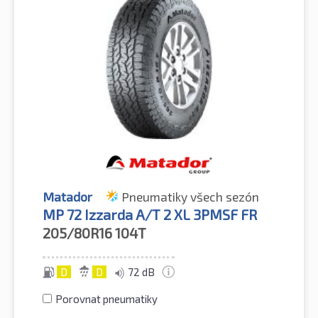
Matador
Pneumatiky všech sezón
MP 72 Izzarda A/T 2 XL 3PMSF FR
205/80R16
104T
D
D
72 dB
Porovnat pneumatiky