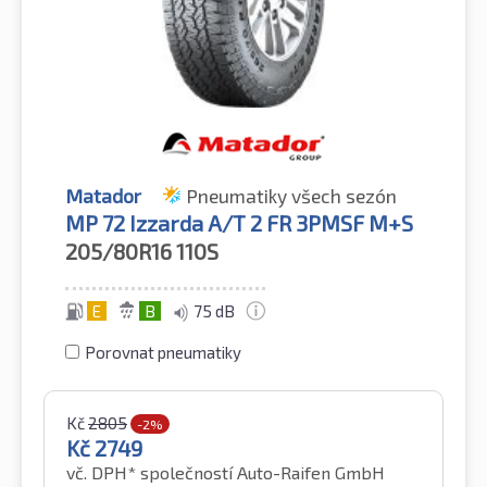
Matador
Pneumatiky všech sezón
MP 72 Izzarda A/T 2 FR 3PMSF M+S
205/80R16
110S
E
B
75 dB
Porovnat pneumatiky
Kč
2805
-2%
Kč
2749
vč. DPH*
společností Auto-Raifen GmbH