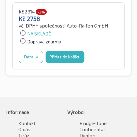
Kč
2814
-2%
Kč
2758
vč. DPH*
společností Auto-Raifen GmbH
NA SKLADĚ
Doprava zdarma
Detaily
Přidat do košíku
Informace
Výrobci
Kontakt
Bridgestone
O nás
Continental
Tiráž
Dunlop