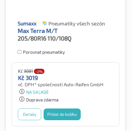
Sumaxx
Pneumatiky všech sezón
Max Terra M/T
205/80R16
110/108Q
Porovnat pneumatiky
Kč
3081
-2%
Kč
3019
vč. DPH*
společností Auto-Raifen GmbH
NA SKLADĚ
Doprava zdarma
Detaily
Přidat do košíku