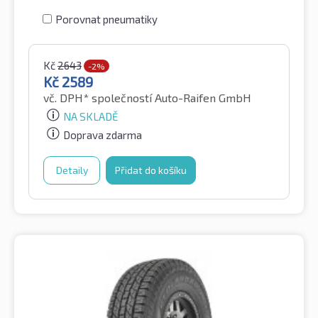
Porovnat pneumatiky
Kč
2643
-2%
Kč
2589
vč. DPH*
společností Auto-Raifen GmbH
NA SKLADĚ
Doprava zdarma
Detaily
Přidat do košíku