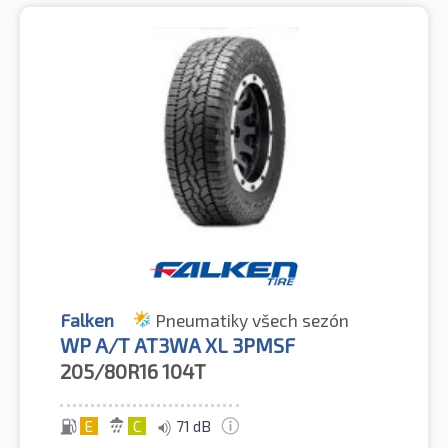
Falken
Pneumatiky všech sezón
WP A/T AT3WA XL 3PMSF
205/80R16
104T
E
C
71 dB