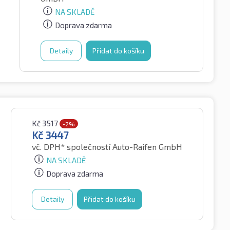
NA SKLADĚ
Doprava zdarma
Detaily
Přidat do košíku
Kč
3517
-2%
Kč
3447
vč. DPH*
společností Auto-Raifen GmbH
NA SKLADĚ
Doprava zdarma
Detaily
Přidat do košíku