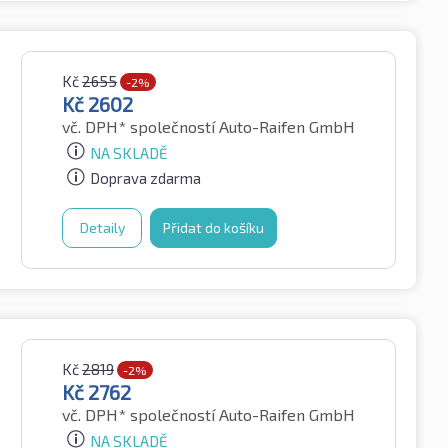
Kč
2655
-2%
Kč
2602
vč. DPH*
společností Auto-Raifen GmbH
NA SKLADĚ
Doprava zdarma
Detaily
Přidat do košíku
Kč
2819
-2%
Kč
2762
vč. DPH*
společností Auto-Raifen GmbH
NA SKLADĚ