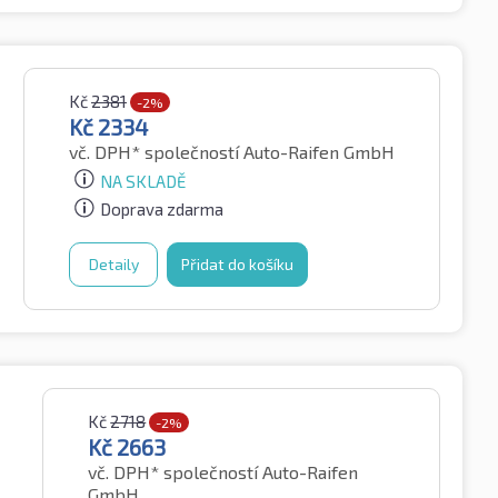
Kč
2381
-2%
Kč
2334
vč. DPH*
společností Auto-Raifen GmbH
NA SKLADĚ
Doprava zdarma
Detaily
Přidat do košíku
Kč
2718
-2%
Kč
2663
vč. DPH*
společností Auto-Raifen
GmbH