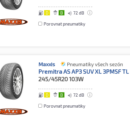
D
B
72 dB
Porovnat pneumatiky
Maxxis
Pneumatiky všech sezón
Premitra AS AP3 SUV XL 3PMSF TL
245/45R20
103W
D
B
72 dB
Porovnat pneumatiky