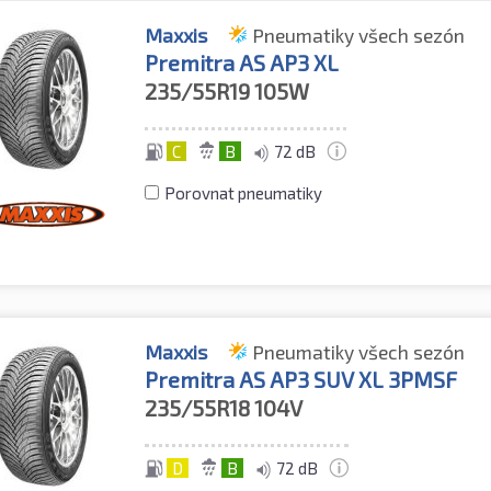
Maxxis
Pneumatiky všech sezón
Premitra AS AP3 XL
235/55R19
105W
C
B
72 dB
Porovnat pneumatiky
Maxxis
Pneumatiky všech sezón
Premitra AS AP3 SUV XL 3PMSF
235/55R18
104V
D
B
72 dB