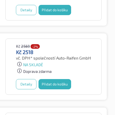
Detaily
Přidat do košíku
Kč
2569
-2%
Kč
2518
vč. DPH*
společností Auto-Raifen GmbH
NA SKLADĚ
Doprava zdarma
Detaily
Přidat do košíku