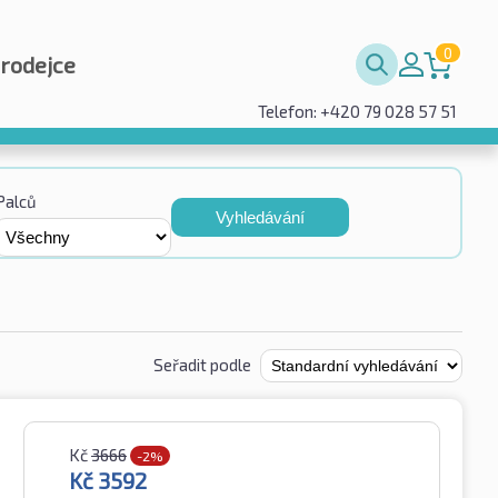
0
prodejce
Telefon: +420 79 028 57 51
Palců
Vyhledávání
Seřadit podle
Kč
3666
-2%
Kč
3592