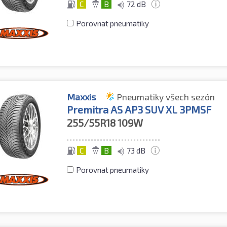
C
B
72 dB
Porovnat pneumatiky
Maxxis
Pneumatiky všech sezón
Premitra AS AP3 SUV XL 3PMSF
255/55R18
109W
C
B
73 dB
Porovnat pneumatiky