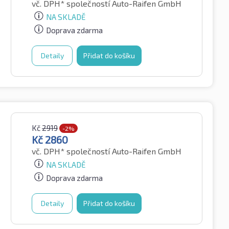
vč. DPH*
společností Auto-Raifen GmbH
NA SKLADĚ
Doprava zdarma
Detaily
Přidat do košíku
Kč
2919
-2%
Kč
2860
vč. DPH*
společností Auto-Raifen GmbH
NA SKLADĚ
Doprava zdarma
Detaily
Přidat do košíku