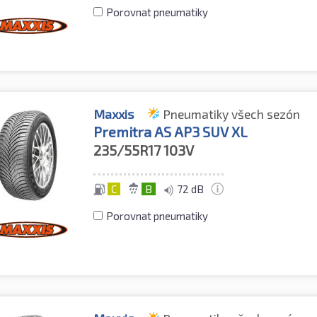
Porovnat pneumatiky
Maxxis
Pneumatiky všech sezón
Premitra AS AP3 SUV XL
235/55R17
103V
C
B
72 dB
Porovnat pneumatiky