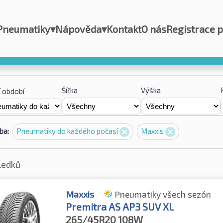
Pneumatiky
▾
Nápověda
▾
Kontakt
O nás
Registrace 
Šířka
Výška
 období
ba:
Pneumatiky do každého počasí
Maxxis
ledků
Maxxis
Pneumatiky všech sezón
Premitra AS AP3 SUV XL
265/45R20
108W