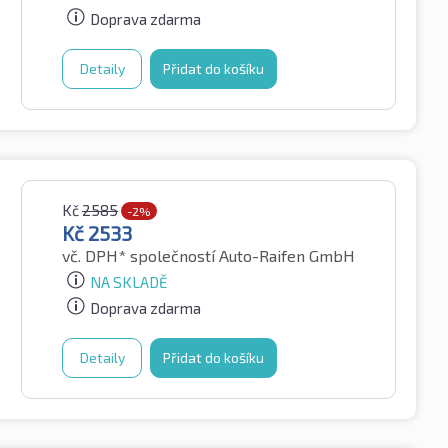
Doprava zdarma
Detaily
Přidat do košíku
Kč
2585
-2%
Kč
2533
vč. DPH*
společností Auto-Raifen GmbH
NA SKLADĚ
Doprava zdarma
Detaily
Přidat do košíku