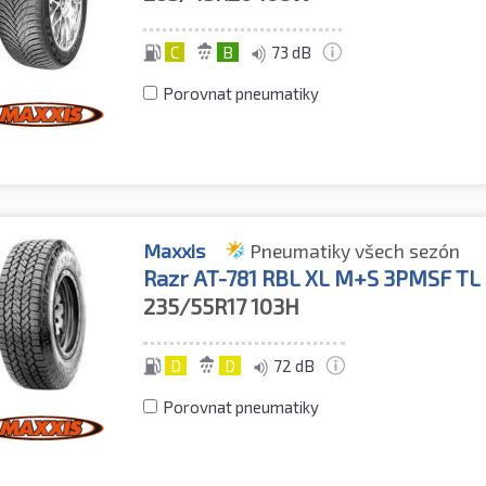
C
B
73 dB
Porovnat pneumatiky
Maxxis
Pneumatiky všech sezón
Razr AT-781 RBL XL M+S 3PMSF TL
235/55R17
103H
D
D
72 dB
Porovnat pneumatiky