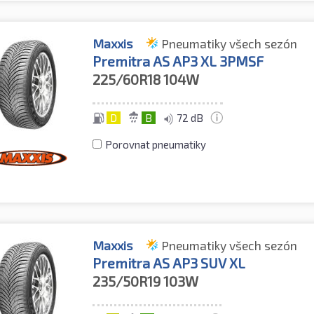
Maxxis
Pneumatiky všech sezón
Premitra AS AP3 XL 3PMSF
225/60R18
104W
D
B
72 dB
Porovnat pneumatiky
Maxxis
Pneumatiky všech sezón
Premitra AS AP3 SUV XL
235/50R19
103W