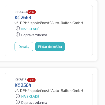
Kč
2718
-2%
Kč
2663
vč. DPH*
společností Auto-Raifen GmbH
NA SKLADĚ
Doprava zdarma
Detaily
Přidat do košíku
Kč
2616
-2%
Kč
2564
vč. DPH*
společností Auto-Raifen GmbH
NA SKLADĚ
Doprava zdarma