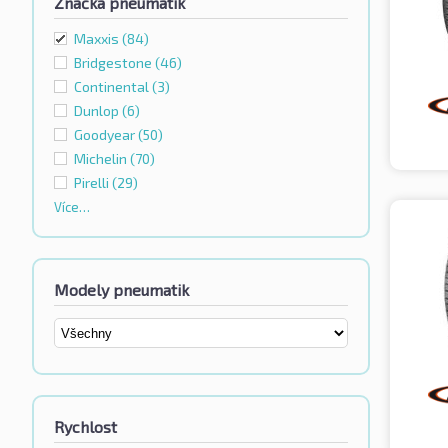
Značka pneumatik
Maxxis
(84)
Bridgestone
(46)
Continental
(3)
Dunlop
(6)
Goodyear
(50)
Michelin
(70)
Pirelli
(29)
Více…
Modely pneumatik
Rychlost