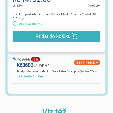
vč. DPH
Množství
Předpokládaná dodací lhůta - Pátek 14 srp. - Čtvrtek 20
srp.
Doprava zdarma
Přidat do košíku
Kč
3758
-2%
Kč
3683
vč. DPH*
Předpokládaná dodací lhůta - Pátek 14 srp. - Čtvrtek 20 srp.
by
Auto-Raifen GmbH
Viz též