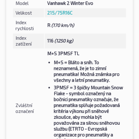
Model
Vanhawk 2 Winter Evo
Velikost
215/75R16C
Index
R
(170 km/h)
rychlosti
Index
116
(1250 kg)
zatížení
M+S 3PMSF TL
M+S
= Bláto a sníh. To
neznamená, že je to zimní
pneumatika! Možná známka pro
všechny a letní pneumatiky.
3PMSF
= 3 špičky Mountain Snow
Flake - symbol označený na
bočnici pneumatiky označuje, že
Zvláštní
pneumatika splňuje požadovaná
označení
kritéria výkonu při sněhové
zkoušce, aby mohla být
považována za silnou sněhovou
službu (ETRTO - Evropská
organizace pro pneumatiky a