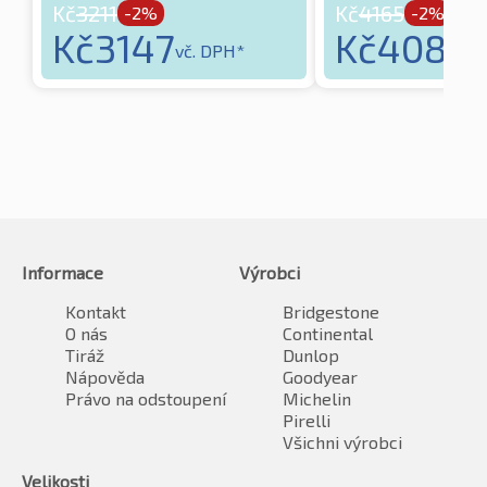
Kč
3211
Kč
4165
-2%
-2%
Kč
3147
Kč
4081
vč. DPH*
vč
Informace
Výrobci
Kontakt
Bridgestone
O nás
Continental
Tiráž
Dunlop
Nápověda
Goodyear
Právo na odstoupení
Michelin
Pirelli
Všichni výrobci
Velikosti