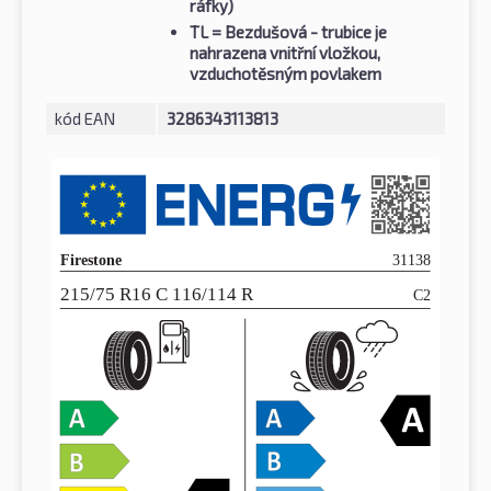
ráfky)
TL
= Bezdušová - trubice je
nahrazena vnitřní vložkou,
vzduchotěsným povlakem
kód EAN
3286343113813