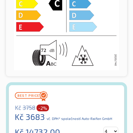
Kč
3758
-2%
Kč
3683
vč. DPH*
společností Auto-Raifen GmbH
Kč
14732.00