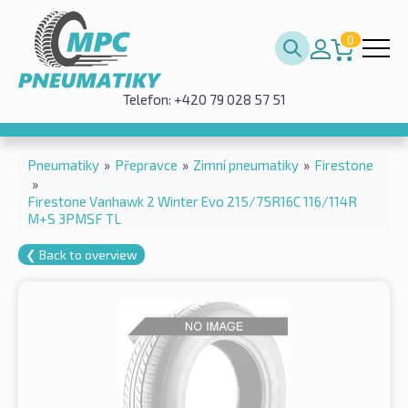
0
Telefon: +420 79 028 57 51
Pneumatiky
»
Přepravce
»
Zimní pneumatiky
»
Firestone
»
Firestone Vanhawk 2 Winter Evo 215/75R16C 116/114R
M+S 3PMSF TL
❮ Back to overview