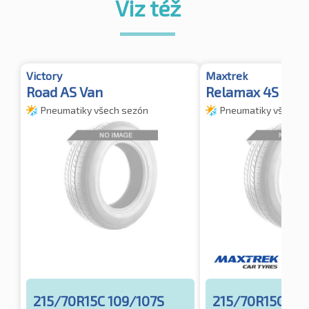
Viz též
Victory
Maxtrek
Road AS Van
Relamax 4S
Pneumatiky všech sezón
Pneumatiky všech s
215/70R15C 109/107S
215/70R15C 109