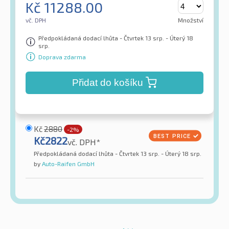
Kč
11288.00
vč. DPH
Množství
Předpokládaná dodací lhůta - Čtvrtek 13 srp. - Úterý 18
srp.
Doprava zdarma
Přidat do košíku
Kč
2880
-2%
Kč
2822
vč. DPH*
Předpokládaná dodací lhůta - Čtvrtek 13 srp. - Úterý 18 srp.
by
Auto-Raifen GmbH