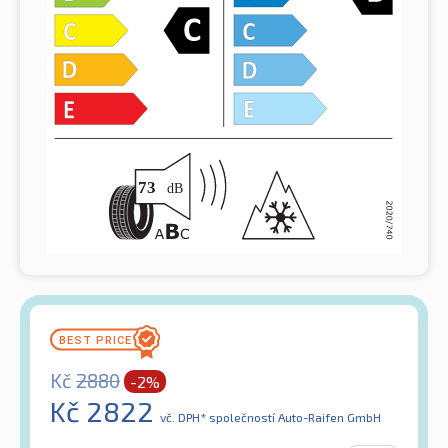
Kč
2880
-2%
Kč
2822
vč. DPH*
společností Auto-Raifen GmbH