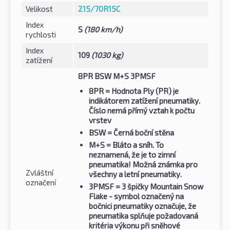
Velikost
215/70R15C
Index
S
(180 km/h)
rychlosti
Index
109
(1030 kg)
zatížení
8PR BSW M+S 3PMSF
8PR
= Hodnota Ply (PR) je
indikátorem zatížení pneumatiky.
Číslo nemá přímý vztah k počtu
vrstev
BSW
= Černá boční stěna
M+S
= Bláto a sníh. To
neznamená, že je to zimní
pneumatika! Možná známka pro
Zvláštní
všechny a letní pneumatiky.
označení
3PMSF
= 3 špičky Mountain Snow
Flake - symbol označený na
bočnici pneumatiky označuje, že
pneumatika splňuje požadovaná
kritéria výkonu při sněhové