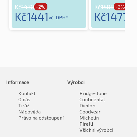
Kč
1470
Kč
1508
-2%
-2%
Kč
1441
Kč
1477
vč. DPH*
vč.
Informace
Výrobci
Kontakt
Bridgestone
O nás
Continental
Tiráž
Dunlop
Nápověda
Goodyear
Právo na odstoupení
Michelin
Pirelli
Všichni výrobci