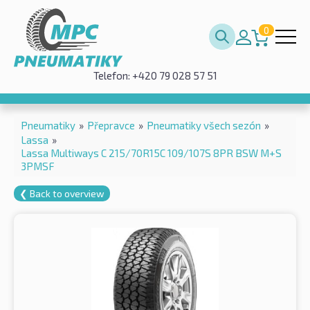
0
Telefon: +420 79 028 57 51
Pneumatiky
»
Přepravce
»
Pneumatiky všech sezón
»
Lassa
»
Lassa Multiways C 215/70R15C 109/107S 8PR BSW M+S
3PMSF
❮ Back to overview