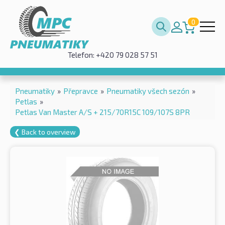
0
Telefon: +420 79 028 57 51
Pneumatiky
»
Přepravce
»
Pneumatiky všech sezón
»
Petlas
»
Petlas Van Master A/S + 215/70R15C 109/107S 8PR
❮ Back to overview