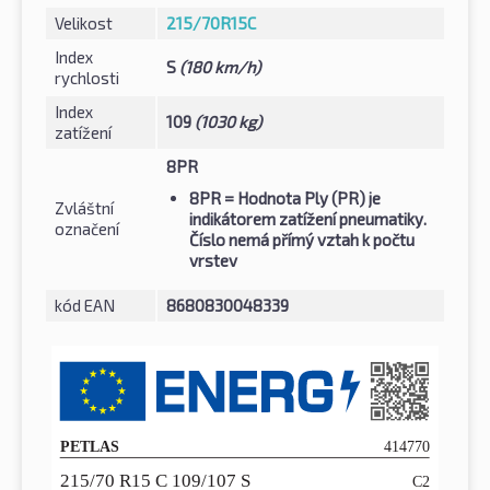
Velikost
215/70R15C
Index
S
(180 km/h)
rychlosti
Index
109
(1030 kg)
zatížení
8PR
8PR
= Hodnota Ply (PR) je
Zvláštní
indikátorem zatížení pneumatiky.
označení
Číslo nemá přímý vztah k počtu
vrstev
kód EAN
8680830048339