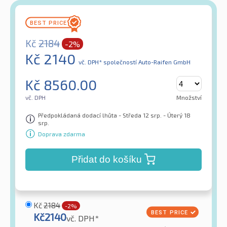
Kč
2184
-2%
Kč
2140
vč. DPH*
společností Auto-Raifen GmbH
Kč
8560.00
vč. DPH
Množství
Předpokládaná dodací lhůta - Středa 12 srp. - Úterý 18
srp.
Doprava zdarma
Přidat do košíku
Kč
2184
-2%
Kč
2140
vč. DPH*