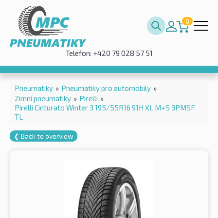
0
Telefon: +420 79 028 57 51
Pneumatiky
»
Pneumatiky pro automobily
»
Zimní pneumatiky
»
Pirelli
»
Pirelli Cinturato Winter 3 195/55R16 91H XL M+S 3PMSF
TL
❮ Back to overview