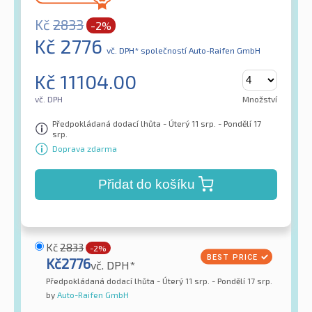
Kč
2833
-2%
Kč
2776
vč. DPH*
společností Auto-Raifen GmbH
Kč
11104.00
vč. DPH
Množství
Předpokládaná dodací lhůta - Úterý 11 srp. - Pondělí 17
srp.
Doprava zdarma
Přidat do košíku
Kč
2833
-2%
Kč
2776
vč. DPH*
Předpokládaná dodací lhůta - Úterý 11 srp. - Pondělí 17 srp.
by
Auto-Raifen GmbH