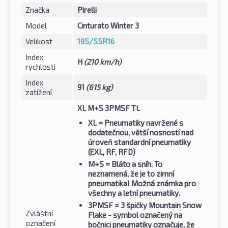
Značka
Pirelli
Model
Cinturato Winter 3
Velikost
195/55R16
Index
H
(210 km/h)
rychlosti
Index
91
(615 kg)
zatížení
XL M+S 3PMSF TL
XL
= Pneumatiky navržené s
dodatečnou, větší nosností nad
úroveň standardní pneumatiky
(EXL, RF, RFD)
M+S
= Bláto a sníh. To
neznamená, že je to zimní
pneumatika! Možná známka pro
všechny a letní pneumatiky.
3PMSF
= 3 špičky Mountain Snow
Zvláštní
Flake - symbol označený na
označení
bočnici pneumatiky označuje, že