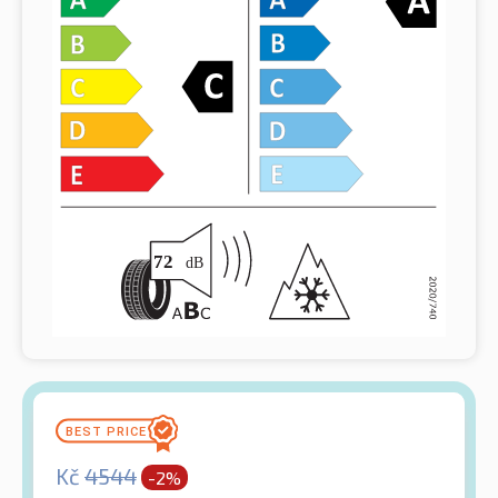
Kč
4544
-2%