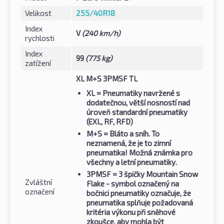
Velikost
255/40R18
Index
V
(240 km/h)
rychlosti
Index
99
(775 kg)
zatížení
XL M+S 3PMSF TL
XL
= Pneumatiky navržené s
dodatečnou, větší nosností nad
úroveň standardní pneumatiky
(EXL, RF, RFD)
M+S
= Bláto a sníh. To
neznamená, že je to zimní
pneumatika! Možná známka pro
všechny a letní pneumatiky.
3PMSF
= 3 špičky Mountain Snow
Zvláštní
Flake - symbol označený na
označení
bočnici pneumatiky označuje, že
pneumatika splňuje požadovaná
kritéria výkonu při sněhové
zkoušce, aby mohla být