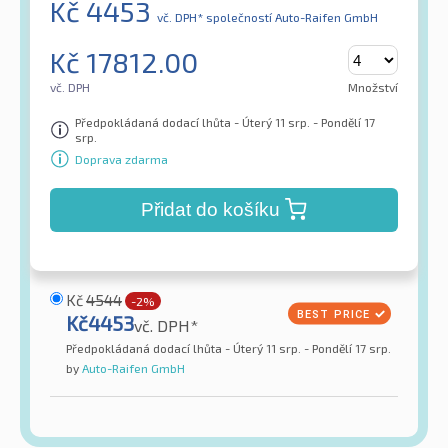
Kč
4453
vč. DPH*
společností Auto-Raifen GmbH
Kč
17812.00
vč. DPH
Množství
Předpokládaná dodací lhůta - Úterý 11 srp. - Pondělí 17
srp.
Doprava zdarma
Přidat do košíku
Kč
4544
-2%
Kč
4453
vč. DPH*
Předpokládaná dodací lhůta - Úterý 11 srp. - Pondělí 17 srp.
by
Auto-Raifen GmbH