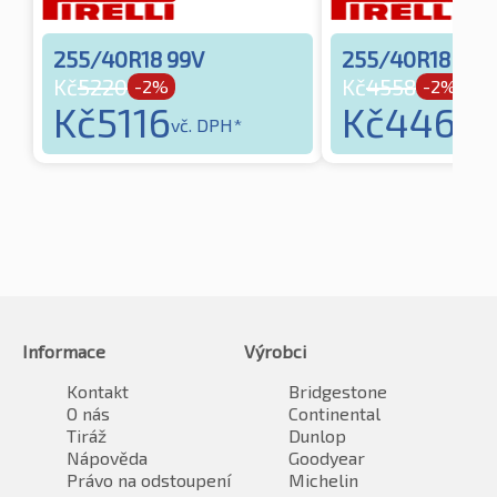
255/40R18 99V
255/40R18 99V
Kč
5220
Kč
4558
-2%
-2%
Kč
5116
Kč
4467
vč. DPH*
vč
Informace
Výrobci
Kontakt
Bridgestone
O nás
Continental
Tiráž
Dunlop
Nápověda
Goodyear
Právo na odstoupení
Michelin