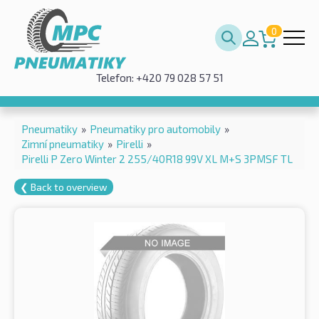
0
Telefon: +420 79 028 57 51
Pneumatiky
»
Pneumatiky pro automobily
»
Zimní pneumatiky
»
Pirelli
»
Pirelli P Zero Winter 2 255/40R18 99V XL M+S 3PMSF TL
❮ Back to overview