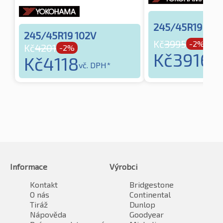
245/45R19 102
245/45R19 102V
Kč
3995
-2%
Kč
4201
-2%
Kč
3916
Kč
4118
vč.
vč. DPH*
Informace
Výrobci
Kontakt
Bridgestone
O nás
Continental
Tiráž
Dunlop
Nápověda
Goodyear