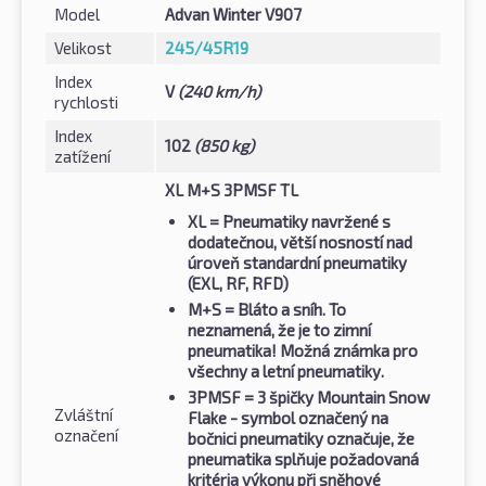
Model
Advan Winter V907
Velikost
245/45R19
Index
V
(240 km/h)
rychlosti
Index
102
(850 kg)
zatížení
XL M+S 3PMSF TL
XL
= Pneumatiky navržené s
dodatečnou, větší nosností nad
úroveň standardní pneumatiky
(EXL, RF, RFD)
M+S
= Bláto a sníh. To
neznamená, že je to zimní
pneumatika! Možná známka pro
všechny a letní pneumatiky.
3PMSF
= 3 špičky Mountain Snow
Zvláštní
Flake - symbol označený na
označení
bočnici pneumatiky označuje, že
pneumatika splňuje požadovaná
kritéria výkonu při sněhové