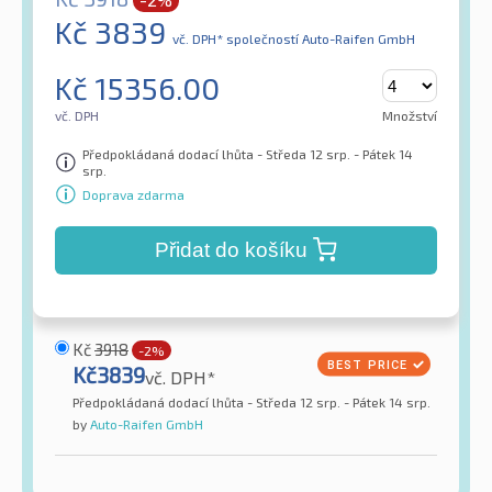
Kč
3839
vč. DPH*
společností Auto-Raifen GmbH
Kč
15356.00
vč. DPH
Množství
Předpokládaná dodací lhůta - Středa 12 srp. - Pátek 14
srp.
Doprava zdarma
Přidat do košíku
Kč
3918
-2%
Kč
3839
vč. DPH*
Předpokládaná dodací lhůta - Středa 12 srp. - Pátek 14 srp.
by
Auto-Raifen GmbH