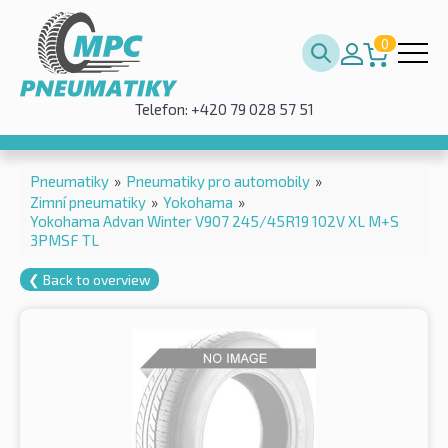
0
Telefon: +420 79 028 57 51
Pneumatiky
»
Pneumatiky pro automobily
»
Zimní pneumatiky
»
Yokohama
»
Yokohama Advan Winter V907 245/45R19 102V XL M+S
3PMSF TL
❮ Back to overview