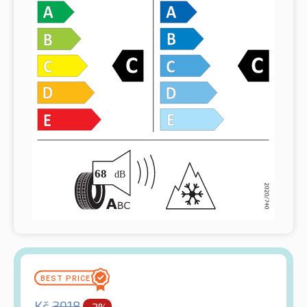
Kč
3918
-2%